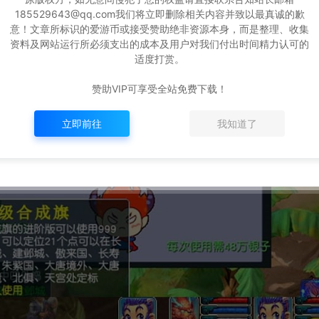
185529643@qq.com我们将立即删除相关内容并致以最真诚的歉
意！文章所标识的爱游币或接受赞助绝非资源本身，而是整理、收集
资料及网站运行所必须支出的成本及用户对我们付出时间精力认可的
适度打赏。
赞助VIP可享受全站免费下载！
立即前往
我知道了