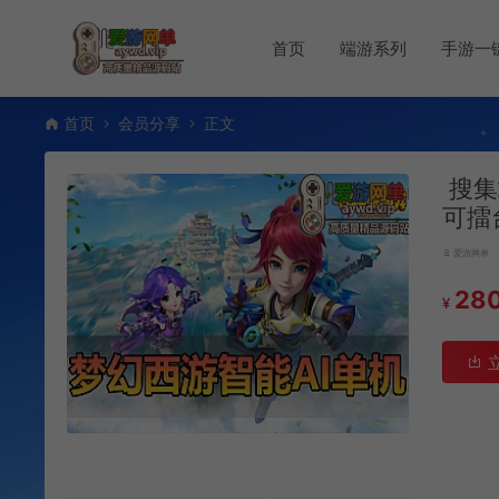
首页
端游系列
手游一
首页
会员分享
正文
搜集
可擂
爱游网单
28
¥