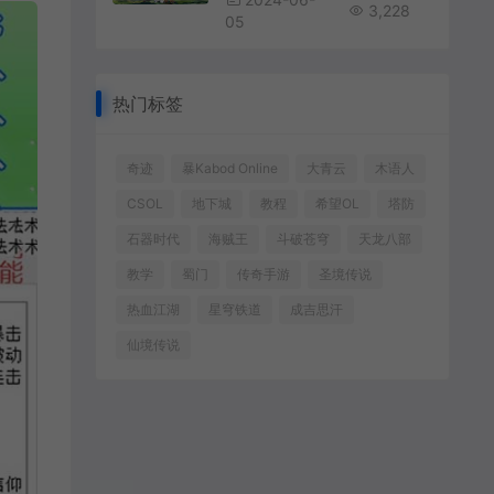
3,228
05
热门标签
奇迹
暴Kabod Online
大青云
木语人
CSOL
地下城
教程
希望OL
塔防
石器时代
海贼王
斗破苍穹
天龙八部
教学
蜀门
传奇手游
圣境传说
热血江湖
星穹铁道
成吉思汗
仙境传说