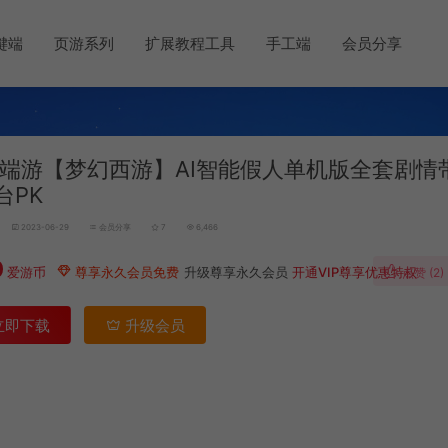
键端
页游系列
扩展教程工具
手工端
会员分享
端游【梦幻西游】AI智能假人单机版全套剧情
台PK
2023-06-29
会员分享
7
6,466
0
爱游币
尊享永久会员免费
升级尊享永久会员
开通VIP尊享优惠特权
点赞 (
2
)
立即下载
升级会员