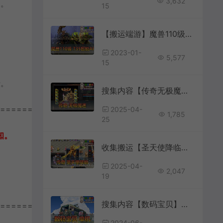
3,632
怕。
15
【搬运端游】魔兽110级735超智能AI机器人修复完善任务副本BOSS
2023-01-
5,577
15
传。
搜集内容【传奇无极魔道】传奇手游单机版GM后台配套教学模拟器手游
================
2025-04-
1,785
25
知。
收集搬运【圣天使降临】传奇单机 大天使神宠 一键游戏端 补丁 登录器 网站 教程 GM模式 GM工具
2025-04-
2,047
19
搜集内容【数码宝贝】复刻版一键端电脑架设免虚拟机PC手游模拟器版单机免虚拟机电脑本机运行带GM网页后台
================
2024-06-