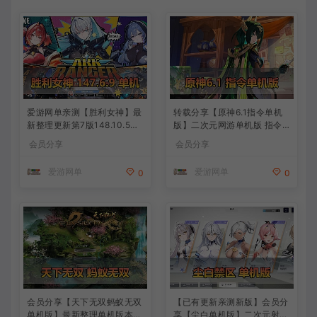
爱游网单亲测【胜利女神】最
转载分享【原神6.1指令单机
新整理更新第7版148.10.5NI
版】二次元网游单机版 指令
KKE胜利女神妮姬单机版方舟
模拟端 登录 战斗 地图 魔物
会员分享
会员分享
活动148版本官服GM可无限
背包 抽卡 商店 MOD 未亲测
抽卡全剧情免虚拟机一键端视
图文教学
爱游网单
爱游网单
0
0
频安装教学
会员分享【天下无双蚂蚁无双
【已有更新亲测新版】会员分
单机版】最新整理单机版本
享【尘白单机版】二次元射击