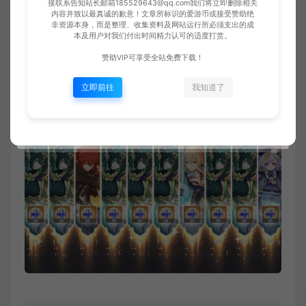
接联系告知站长邮箱185529643@qq.com我们将立即删除相关
内容并致以最真诚的歉意！文章所标识的爱游币或接受赞助绝
非资源本身，而是整理、收集资料及网站运行所必须支出的成
本及用户对我们付出时间精力认可的适度打赏。
赞助VIP可享受全站免费下载！
立即前往
我知道了