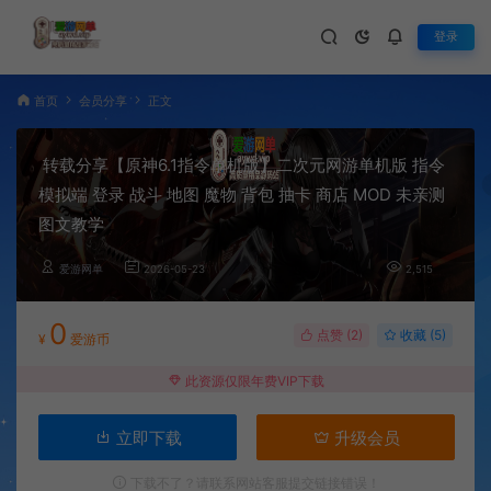
登录
首页
会员分享
正文
转载分享【原神6.1指令单机版】二次元网游单机版 指令
模拟端 登录 战斗 地图 魔物 背包 抽卡 商店 MOD 未亲测
图文教学
爱游网单
2026-05-23
2,515
0
点赞 (
2
)
收藏 (5)
¥
爱游币
此资源仅限年费VIP下载
立即下载
升级会员
下载不了？请联系网站客服提交链接错误！