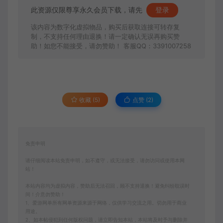
此资源仅限尊享永久会员下载，请先
登录
该内容为数字化虚拟物品，购买后获取连接可转存复
制，不支持任何理由退换！请一定确认无误再购买赞
助！如您不能接受，请勿赞助！ 客服QQ：3391007258
收藏 (5)
点赞 (
2
)
免责申明
请仔细阅读本站免责申明，如不遵守，或无法接受，请勿访问或使用本网
站！
本站内容均为虚拟内容，赞助后无法召回，顾不支持退换！避免纠纷耽误时
间！介意勿赞助！
1、爱游网单所有网单资源来源于网络，仅供学习交流之用。切勿用于商业
用途。
2、如本帖侵犯到任何版权问题，请立即告知本站，本站将及时予与删除并