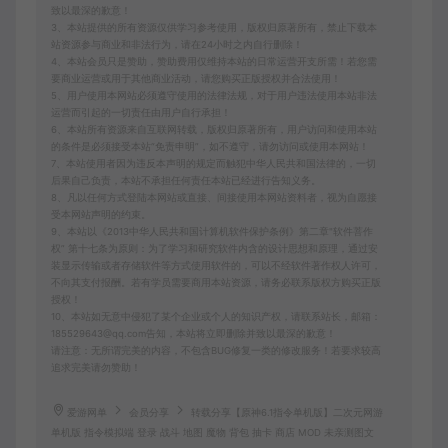
致以最深的歉意！
3、本站提供的所有资源仅供学习参考使用，版权归原著所有，禁止下载本
站资源参与商业和非法行为，请在24小时之内自行删除！
4、本站会员只是赞助，赞助费用仅维持本站的日常运营开支所需！若您需
要商业运营或用于其他商业活动，请您购买正版授权并合法使用！
5、用户使用本网站必须遵守使用的法律法规，对于用户违法使用本站非法
运营而引起的一切责任由用户自行承担！
6、本站所有资源来自互联网转载，版权归原著所有，用户访问和使用本站
的条件是必须接受本站“免责申明”，如不遵守，请勿访问或使用本网站！
7、本站使用者因为违反本声明的规定而触犯中华人民共和国法律的，一切
后果自己负责，本站不承担任何责任本站已经进行告知义务。
8、凡以任何方式登陆本网站或直接、间接使用本网站资料者，视为自愿接
受本网站声明的约束。
9、本站以《2013中华人民共和国计算机软件保护条例》第二章"软件菩作
权” 第十七条为原则：为了学习和研究软件内含的设计思想和原理，通过安
装显示传输或者存储软件等方式使用软件的，可以不经软件著作权人许可，
不向其支付报酬。若有学员需要商用本站资源，请务必联系版权方购买正版
授权！
10、本站如无意中侵犯了某个企业或个人的知识产权，请联系站长，邮箱：
185529643@qq.com告知，本站将立即删除并致以最深的歉意！
请注意：无所谓完美的内容，不包含BUG修复一类的修改服务！若要求较高
追求完美请勿赞助！
爱游网单
会员分享
转载分享【原神6.1指令单机版】二次元网游
单机版 指令模拟端 登录 战斗 地图 魔物 背包 抽卡 商店 MOD 未亲测图文