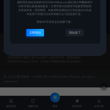
国经典复古网游单机219虚拟机一
接联系告知站长邮箱185529643@qq.com我们将立即删除相关
内容并致以最真诚的歉意！文章所标识的爱游币或接受赞助绝
键端
端游系列
非资源本身，而是整理、收集资料及网站运行所必须支出的成
本及用户对我们付出时间精力认可的适度打赏。
爱游网单
190
赞助VIP可享受全站免费下载！
立即前往
我知道了
本站如无意中侵犯了某个企业或个人的知识产权，请联系邮箱：
185529643@qq.com告知，本站将立即删除并致以最深的歉意！
© 2020 爱游网单 - AYWD.VIP & WANGDAN Theme. All rights
reserved
菜单
端游系列
电脑手游
页游系列
会员分享