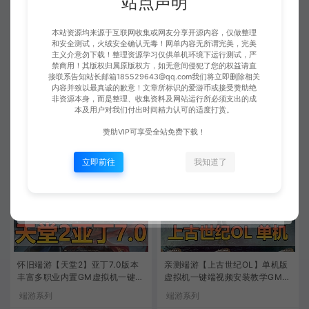
站点声明
本站资源均来源于互联网收集或网友分享开源内容，仅做整理
和安全测试，火绒安全确认无毒！网单内容无所谓完美，完美
主义介意勿下载！整理资源学习仅供单机环境下运行测试，严
禁商用！其版权归属原版权方，如无意间侵犯了您的权益请直
更新端游【上古世纪OL】网游单
更新端游【原神3.4】任务真端第
接联系告知站长邮箱185529643@qq.com我们将立即删除相关
机第二版修复商场无限点券更新
2版完善优化最新版视频安装教学
内容并致以最真诚的歉意！文章所标识的爱游币或接受赞助绝
完整GM物品代码视频安装教学虚
GM后台网游单机版虚拟机一键端
非资源本身，而是整理、收集资料及网站运行所必须支出的成
端游系列
端游系列
拟机一键端
本及用户对我们付出时间精力认可的适度打赏。
爱游网单
爱游网单
280
0
赞助VIP可享受全站免费下载！
立即前往
我知道了
怀旧端游【天堂2】亚丁7.0版本
亲测端游【上古世纪OL】单机版
丰富多职业内置GM虚拟机一键端
虚拟机一键端视频安装教学GM后
视频安装教学
台命令无限金币可刷部分物品道
端游系列
端游系列
具