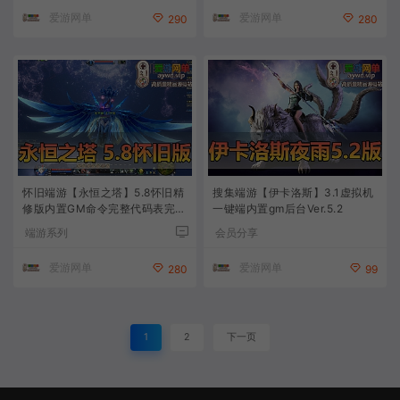
爱游网单
爱游网单
290
280
怀旧端游【永恒之塔】5.8怀旧精
搜集端游【伊卡洛斯】3.1虚拟机
修版内置GM命令完整代码表完善
一键端内置gm后台Ver.5.2
任务剧情免虚拟机一键启动视频
端游系列
会员分享
教程
爱游网单
爱游网单
280
99
1
2
下一页