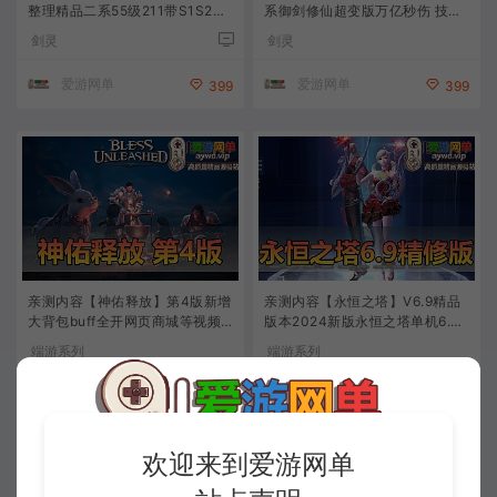
整理精品二系55级211带S1S2S3
系御剑修仙超变版万亿秒伤 技能
视频安装教程虚拟机一键端GM后
无cd 单人跨服 内置GM 带虚拟机
剑灵
剑灵
台
一键端通用安装视频教程GM工具
爱游网单
爱游网单
399
399
亲测内容【神佑释放】第4版新增
亲测内容【永恒之塔】V6.9精品
大背包buff全开网页商城等视频
版本2024新版永恒之塔单机6.9
教学虚拟机一键端
单人副本任务完善4K画质多地图
端游系列
端游系列
视频启动教学
爱游网单
爱游网单
0
280
欢迎来到爱游网单