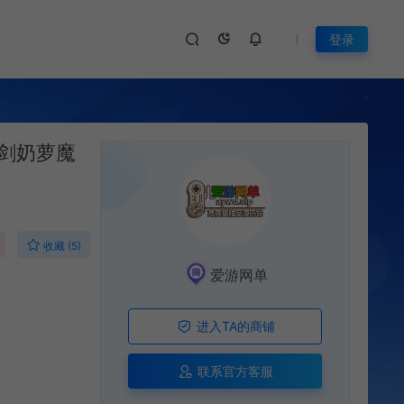
登录
剑奶萝魔
收藏 (5)
爱游网单
进入TA的商铺
联系官方客服