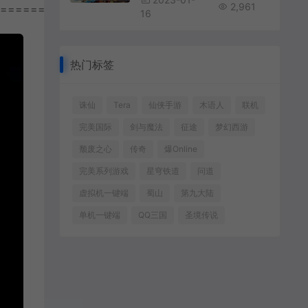
2,961
================
16
热门标签
诛仙
Tera
仙侠手游
木语人
联机
完美国际
剑与魔法
征途
梦幻西游
颓废之心
传奇
爆Online
完美系列游戏
星穹铁道
问道
虚拟机一键端
蜀山
第九大陆
单机一键端
QQ三国
圣境传说