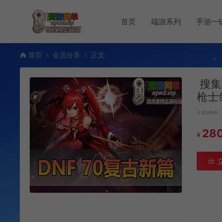
首页
端游系列
手游一
首页
会员分享
正文
搜集
枪士
爱游网单
28
¥