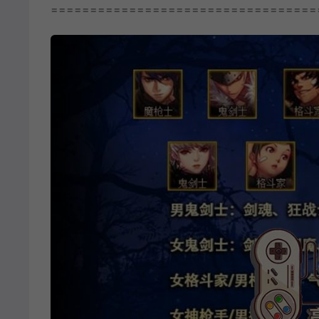
==================================