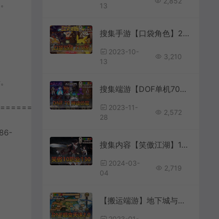
2,852
怕。
13
搜集手游【口袋角色】2SS苍响·觉悟2023最新整理30SS神宠虚拟机一键端GM后台
2023-10-
3,210
13
传。
搜集端游【DOF单机70神迹】仿官复古网游单机版带GM新时装单人副本可通关绝望之塔支援兵真实技能被动
================
2023-11-
2,572
28
6-
搜集内容【笑傲江湖】10职业130复古修复版虚拟机一键端
2024-03-
2,719
04
【搬运端游】地下城与勇士DNF95超变天诛2.0虚拟机一键端GM后台
2023-01-