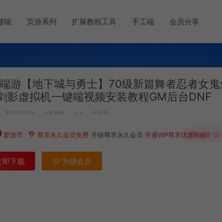
键端
页游系列
扩展教程工具
手工端
会员分享
端游【地下城与勇士】70级新篇舞者忍者女鬼
剑影虚拟机一键端视频安装教程GM后台DNF
2023-06-29
会员分享
5
3,639
0
爱游币
尊享永久会员免费
升级尊享永久会员
开通VIP尊享优惠特权
点赞 (
2
)
立即下载
升级会员