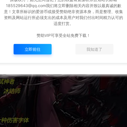
185529643@qq.com我们将立即删除相关内容并致以最真诚的歉
意！文章所标识的爱游币或接受赞助绝非资源本身，而是整理、收集
资料及网站运行所必须支出的成本及用户对我们付出时间精力认可的
适度打赏。
赞助VIP可享受全站免费下载！
立即前往
我知道了