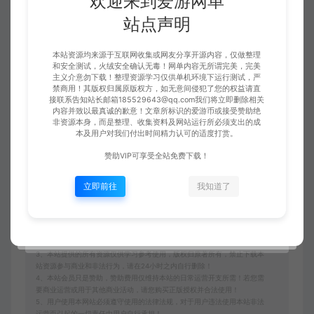
欢迎来到爱游网单
站点声明
本站资源均来源于互联网收集或网友分享开源内容，仅做整理
收藏 (1)
点赞 (
0
)
和安全测试，火绒安全确认无毒！网单内容无所谓完美，完美
主义介意勿下载！整理资源学习仅供单机环境下运行测试，严
禁商用！其版权归属原版权方，如无意间侵犯了您的权益请直
接联系告知站长邮箱185529643@qq.com我们将立即删除相关
内容并致以最真诚的歉意！文章所标识的爱游币或接受赞助绝
非资源本身，而是整理、收集资料及网站运行所必须支出的成
免责申明
本及用户对我们付出时间精力认可的适度打赏。
请仔细阅读本站免责申明，如不遵守，或无法接受，请勿访问或使用本网
赞助VIP可享受全站免费下载！
站！
本站内容均为虚拟内容，赞助后无法召回，顾不支持退换！避免纠纷耽误时
立即前往
我知道了
间！介意勿赞助！
1、爱游网单所有网单资源来源于网络，仅供学习交流之用。切勿用于商业
用途。
2、如本帖侵犯到任何版权问题，请立即告知本站，本站将及时予与删除并
致以最深的歉意！
3、本站提供的所有资源仅供学习参考使用，版权归原著所有，禁止下载本
站资源参与商业和非法行为，请在24小时之内自行删除！
4、本站会员只是赞助，赞助费用仅维持本站的日常运营开支所需！若您需
要商业运营或用于其他商业活动，请您购买正版授权并合法使用！
5、用户使用本网站必须遵守使用的法律法规，对于用户违法使用本站非法
运营而引起的一切责任由用户自行承担！