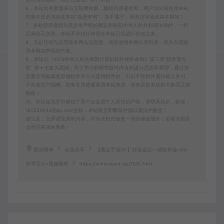
6、本站所有资源来自互联网转载，版权归原著所有，用户访问和使用本站
的条件是必须接受本站“免责申明”，如不遵守，请勿访问或使用本网站！
7、本站使用者因为违反本声明的规定而触犯中华人民共和国法律的，一切
后果自己负责，本站不承担任何责任本站已经进行告知义务。
8、凡以任何方式登陆本网站或直接、间接使用本网站资料者，视为自愿接
受本网站声明的约束。
9、本站以《2013中华人民共和国计算机软件保护条例》第二章"软件菩作
权” 第十七条为原则：为了学习和研究软件内含的设计思想和原理，通过安
装显示传输或者存储软件等方式使用软件的，可以不经软件著作权人许可，
不向其支付报酬。若有学员需要商用本站资源，请务必联系版权方购买正版
授权！
10、本站如无意中侵犯了某个企业或个人的知识产权，请联系站长，邮箱：
185529643@qq.com告知，本站将立即删除并致以最深的歉意！
请注意：无所谓完美的内容，不包含BUG修复一类的修改服务！若要求较高
追求完美请勿赞助！
爱游网单
会员分享
【搬运手游H5】部落远征一键服务端+GM
管理后台+视频教程
https://www.aywd.vip/1345.html