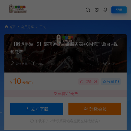
登录
首页
会员分享
正文
【搬运手游H5】部落远征一键服务端+GM管理后台+视
频教程
爱游网单
2023-01-15
2,815
10
点赞 (
0
)
收藏 (1)
¥
爱游币
年费VIP免费
立即下载
升级会员
下载不了？请联系网站客服提交链接错误！