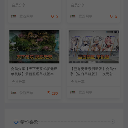
KKE胜利女神妮姬单机版方舟
模拟端 登录 战斗 地图 魔物
会员分享
会员分享
活动148版本官服GM可无限
背包 抽卡 商店 MOD 未亲测
抽卡全剧情免虚拟机一键端视
图文教学
爱游网单
爱游网单
0
0
频安装教学
会员分享【天下无双蚂蚁无双
【已有更新亲测新版】会员分
单机版】最新整理单机版本
享【尘白单机版】二次元射击
带GM命令后台 武侠怀旧网游
类网游单机版一键端
会员分享
会员分享
免虚拟机一键端 配套视频教
学
爱游网单
爱游网单
280
猜你喜欢