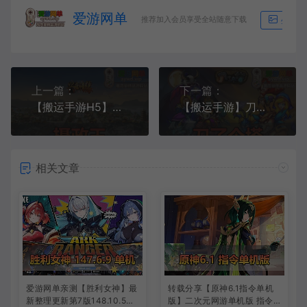
爱游网单
推荐加入会员享受全站随意下载
生成海
上一篇：
下一篇：
【搬运手游H5】摄政王 一键服务端+授权后台+视频教程
【搬运手游】刀了个塔回合制手游模拟器运行虚拟机一键端安卓+视频教程
相关文章
爱游网单亲测【胜利女神】最
转载分享【原神6.1指令单机
新整理更新第7版148.10.5NI
版】二次元网游单机版 指令