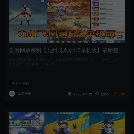
爱
游网单亲测【九州飞凰录H5单机版】最新整理挂机H5页游 带APK 支持自配家庭局域网手机连接 网页GM后台 虚拟机一键端视频安装教学
是否需要虚拟机：是 文件大小：压缩包约3G 支持系统：win7、win10、win11
硬件需求：运行内存8G +4核及…
手游一键端
爱游网单
2026-07-13
1,055
280