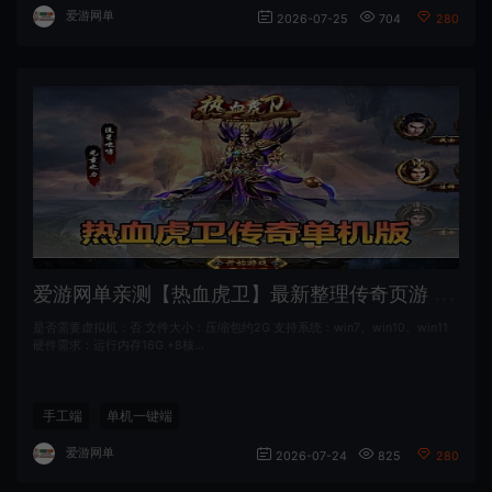
爱游网单
2026-07-25
704
280
爱
游网单亲测【热血虎卫】最新整理传奇页游 带假人 GM命令 数据库添加充值 虚拟机一键端 视频安装教学+手工端文本教学
是否需要虚拟机：否 文件大小：压缩包约2G 支持系统：win7、win10、win11
硬件需求：运行内存16G +8核…
手工端
单机一键端
爱游网单
2026-07-24
825
280