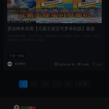
爱
游网单亲测【元素王座宝可梦单机版】最新整理代金券内购H5三端带假人 GM物品充值后台 虚拟机一键端 视频安装教学
是否需要虚拟机：否 文件大小：压缩包约2G 支持系统：win7、win10、win11
硬件需求：运行内存8G +4核及…
手游一键端
爱游网单
2026-06-30
1,440
280
1
2
3
…
8
下一页