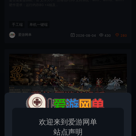
是否需要虚拟机：否 文件大小：压缩包约3G 支持系统：win7、win10、win11
硬件需求：运行内存8G +4核及…
手工端
单机一键端
爱游网单
2026-08-04
430
280
爱
游网单亲测【藏龙页游单机版】最新整理怀旧页游免flash 带GM充值物品GM工具 解压一键启动 视频安装教学
欢迎来到爱游网单
是否需要虚拟机：否 文件大小：压缩包约2G 支持系统：win7、win10、win11
硬件需求：运行内存16G +8核…
站点声明