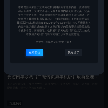
页游系列
本站资源均来源于互联网收集或网友分享开源内容，仅做整理
和安全测试，火绒安全确认无毒！网单内容无所谓完美，完美
主义介意勿下载！整理资源学习仅供单机环境下运行测试，严
爱游网单
2026-07-26
614
280
禁商用！其版权归属原版权方，如无意间侵犯了您的权益请直
接联系告知站长邮箱185529643@qq.com我们将立即删除相关
内容并致以最真诚的歉意！文章所标识的爱游币或接受赞助绝
非资源本身，而是整理、收集资料及网站运行所必须支出的成
本及用户对我们付出时间精力认可的适度打赏。
赞助VIP可享受全站免费下载！
立即前往
我知道了
爱
游网单亲测【白蛇传页游单机版】最新整理怀旧页游微端免flash 带GM充值工具无限元宝 解压一键端 视频安装教学
是否需要虚拟机：否 文件大小：压缩包约2G 支持系统：win7、win10、win11
硬件需求：运行内存16G +8核…
页游系列