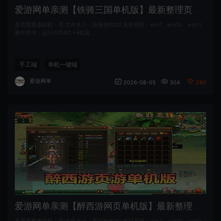
爱
游网单亲测【铁骑三国单机版】最新整理页游单机一键端Win系单机服务端PC客户端 GM后台 通用视频教学+手工端文本教学
是否需要虚拟机：否 文件大小：压缩包约3G 支持系统：win7、win10、win11
硬件需求：运行内存8G +4核及…
手工端
单机一键端
爱游网单
2026-08-05
304
280
爱
游网单亲测【醉西游网页单机版】最新整理单机一键端Win系单机服务端PC客户端 GM后台 通用视频教学+手工端文本教学