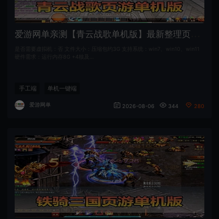
爱
游网单亲测【青云战歌单机版】最新整理页游修仙单机一键端Win系单机服务端PC客户端 GM后台 通用视频教学+手工端文本教学
是否需要虚拟机：否 文件大小：压缩包约3G 支持系统：win7、win10、win11
硬件需求：运行内存8G +4核及…
手工端
单机一键端
爱游网单
2026-08-06
344
280