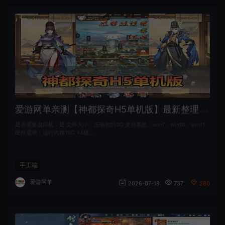
爱
游网单亲测【神都探奇H5单机版】最新整理代金券内购 带GM物品充值后台 虚拟机一键端 视频安装教学+手工端文本教学
是否需要虚拟机：是 文件大小：压缩包约3G 支持系统：win7、win10、win11
硬件需求：运行内存16G +4核…
手工端
爱游网单
2026-07-18
737
280