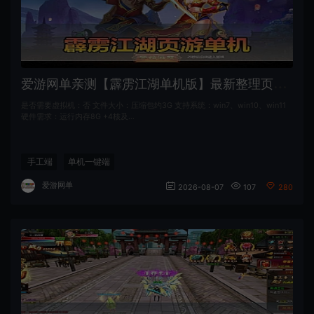
爱
游网单亲测【霹雳江湖单机版】最新整理页游武侠单机一键端Win系单机服务端PC客户端 GM后台 通用视频教学+手工端文本教学
是否需要虚拟机：否 文件大小：压缩包约3G 支持系统：win7、win10、win11
硬件需求：运行内存8G +4核及…
手工端
单机一键端
爱游网单
2026-08-07
107
280