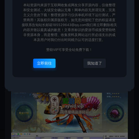
本站资源均来源于互联网收集或网友分享开源内容，仅做整理
和安全测试，火绒安全确认无毒！网单内容无所谓完美，完美
主义介意勿下载！整理资源学习仅供单机环境下运行测试，严
禁商用！其版权归属原版权方，如无意间侵犯了您的权益请直
接联系告知站长邮箱185529643@qq.com我们将立即删除相关
内容并致以最真诚的歉意！文章所标识的爱游币或接受赞助绝
非资源本身，而是整理、收集资料及网站运行所必须支出的成
本及用户对我们付出时间精力认可的适度打赏。
赞助VIP可享受全站免费下载！
立即前往
我知道了