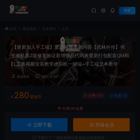
登录
首页
端游系列
完美系列
正文
【更新加入手工端】爱游网单亲测内容【武林外传】书
生单机第2版修复验证新增物品代码表重新打包配套GM和
EL工具视频安装教学虚拟机一键端+手工端文本教学
爱游网单
2025-10-06
5,483
280
点赞 (
10
)
收藏 (5)
¥
爱游币
年费VIP免费
立即下载
升级会员
下载不了？请联系网站客服提交链接错误！