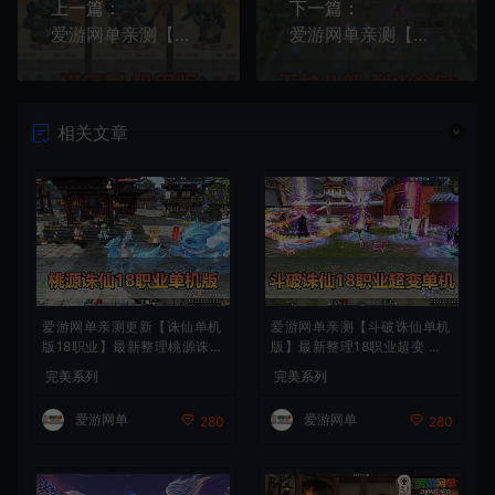
上一篇：
下一篇：
爱游网单亲测【猫三国】单机机甲H5代金券内购多区跨服版最新整理一键即玩镜像端视频教学+Linux手工服务端文本教学
爱游网单亲测【天龙八部】烈火金针单机版王权宝鉴修仙真元穿刺仿官带GM工具虚拟机一键端视频安装教学
相关文章
爱游网单亲测更新【诛仙单机
爱游网单亲测【斗破诛仙单机
版18职业】最新整理桃源诛仙
版】最新整理18职业超变 带G
精修第4版 配套GM工具可发
M物品后台 通用视频安装教学
完美系列
完美系列
物品装备点券 配套工具大全
虚拟机一键端+手工端文本教
虚拟机一键端 视频安装教学
学
爱游网单
爱游网单
280
280
+手工端文本教学