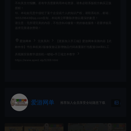
不向其支付报酬。若有学员需要商用本站资源，请务必联系版权方购买正版
授权！
10、本站如无意中侵犯了某个企业或个人的知识产权，请联系站长，邮箱：
185529643@qq.com告知，本站将立即删除并致以最深的歉意！
请注意：无所谓完美的内容，不包含BUG修复一类的修改服务！若要求较高
追求完美请勿赞助！
爱游网单
完美系列
【更新加入手工端】爱游网单亲测内容【武
林外传】书生单机第2版修复验证新增物品代码表重新打包配套GM和EL工
具视频安装教学虚拟机一键端+手工端文本教学
https://www.aywd.vip/5269.html
爱游网单
推荐加入会员享受全站随意下载
生成海