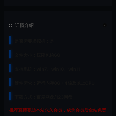
详情介绍
是否需要虚拟机：是
文件大小：压缩包约6G
支持系统：win7、win10、win11
硬件需求：运行内存8G +
4核及以上CPU
下载方式：
百度网盘
/
123网盘
推荐直接赞助本站永久会员，成为会员后全站免费