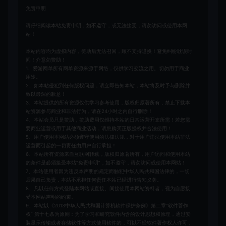
免责申明
请仔细阅读本站免责申明，如不遵守，或无法接受，请勿访问或使用本网
站！
本站内容均为虚拟内容，赞助后无法召回，顾不支持退换！避免纠纷耽误时
间！介意勿赞助！
1、爱游网单所有网单资源来源于网络，仅供学习交流之用。切勿用于商业
用途。
2、如本帖侵犯到任何版权问题，请立即告知本站，本站将及时予与删除并
致以最深的歉意！
3、本站提供的所有资源仅供学习参考使用，版权归原著所有，禁止下载本
站资源参与商业和非法行为，请在24小时之内自行删除！
4、本站会员只是赞助，赞助费用仅维持本站的日常运营开支所需！若您需
要商业运营或用于其他商业活动，请您购买正版授权并合法使用！
5、用户使用本网站必须遵守使用的法律法规，对于用户违法使用本站非法
运营而引起的一切责任由用户自行承担！
6、本站所有资源来自互联网转载，版权归原著所有，用户访问和使用本站
的条件是必须接受本站“免责申明”，如不遵守，请勿访问或使用本网站！
7、本站使用者因为违反本声明的规定而触犯中华人民共和国法律的，一切
后果自己负责，本站不承担任何责任本站已经进行告知义务。
8、凡以任何方式登陆本网站或直接、间接使用本网站资料者，视为自愿接
受本网站声明的约束。
9、本站以《2013中华人民共和国计算机软件保护条例》第二章"软件菩作
权” 第十七条为原则：为了学习和研究软件内含的设计思想和原理，通过安
装显示传输或者存储软件等方式使用软件的，可以不经软件著作权人许可，