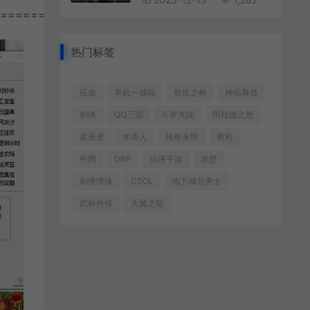
================
热门标签
征途
单机一键端
救世之树
神佑释放
剑侠
QQ三国
斗罗大陆
阿拉德之怒
星辰变
木语人
传奇永恒
教程
外网
DNF
仙侠手游
赤壁
剑侠情缘
CSOL
地下城与勇士
武林外传
天翼之链