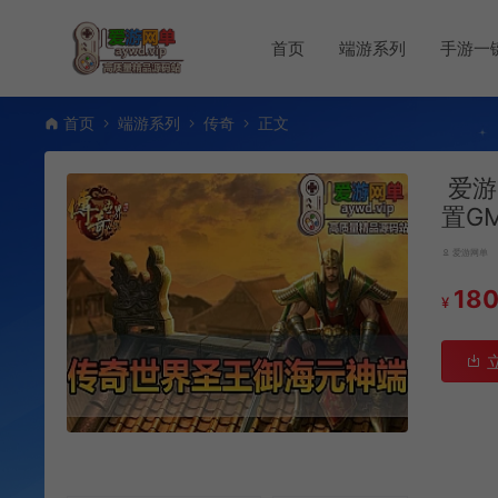
首页
端游系列
手游一
首页
端游系列
传奇
正文
爱游
置G
爱游网单
18
¥