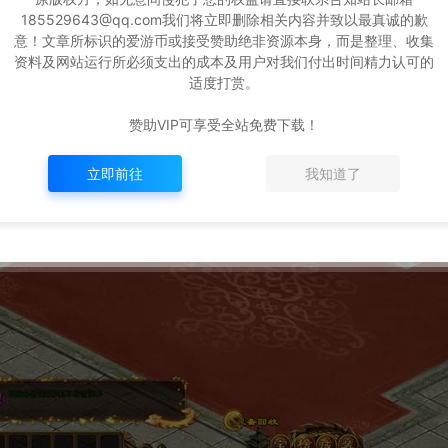
185529643@qq.com我们将立即删除相关内容并致以最真诚的歉
意！文章所标识的爱游币或接受赞助绝非资源本身，而是整理、收集
资料及网站运行所必须支出的成本及用户对我们付出时间精力认可的
适度打赏。
赞助VIP可享受全站免费下载！
立即前往
我知道了