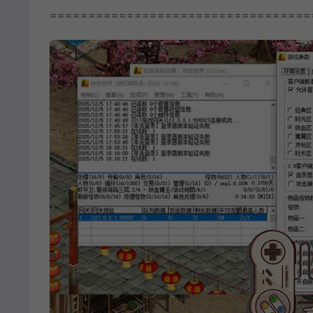
==================================