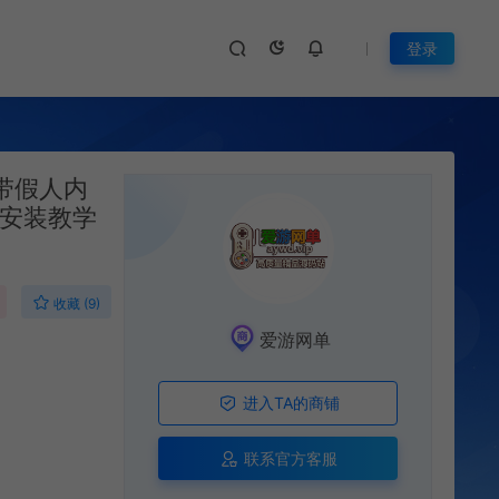
登录
带假人内
频安装教学
收藏 (9)
爱游网单
进入TA的商铺
联系官方客服