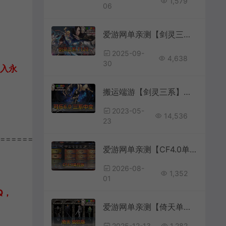
1,579
06
爱游网单亲测【剑灵三系】单机版T123极限赤皇天昆八卦古代封魔装备喷风喷火装备洗练魔界决战风岛超级宝石免控符完整物品代码表
2025-09-
4,638
30
加入永
搬运端游【剑灵三系】可乐更新6.1中变单机版虚拟机一键端GM工具亲测视频安装教程
2023-05-
14,536
23
================
爱游网单亲测【CF4.0单机版】最新整理单机带GM后台可添加全物品装备 人机对战可选难度 带单机内辅 一键启动视频教学
2026-08-
1,352
01
Q，
爱游网单亲测【倚天单机版】远古怀旧网游带GM命令轻量虚拟机一键端视频安装教学
2025-12-13
1,282