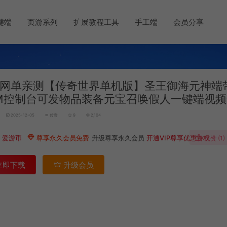
键端
页游系列
扩展教程工具
手工端
会员分享
网单亲测【传奇世界单机版】圣王御海元神端
M控制台可发物品装备元宝召唤假人一键端视
2025-12-05
传奇
9
2,104
0
爱游币
尊享永久会员免费
升级尊享永久会员
开通VIP尊享优惠特权
点赞 (
1
)
立即下载
升级会员