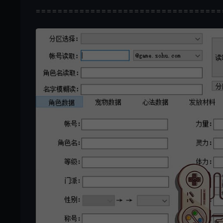
==================================