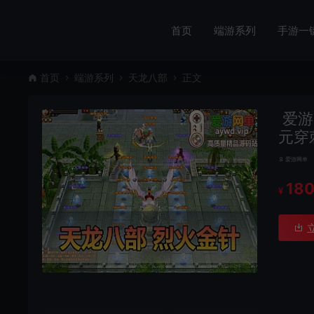
首页
端游系列
手游一
首页
端游系列
天龙八部
正文
爱游
元穿
爱游网单
18
¥