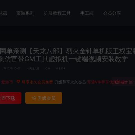
键端
页游系列
扩展教程工具
手工端
会员分享
网单亲测【天龙八部】烈火金针单机版王权宝
刺仿官带GM工具虚拟机一键端视频安装教学
2025-10-07
天龙八部
0
1,228
0
爱游币
尊享永久会员免费
升级尊享永久会员
开通VIP尊享优惠特权
点赞 (
0
)
立即下载
升级会员