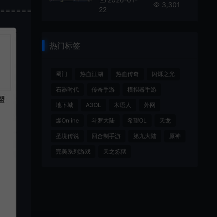
3,301
================
22
热门标签
蜀门
热血江湖
热血传奇
闪烁之光
石器时代
传奇手游
模拟器手游
地下城
A3OL
木语人
外网
爆Online
斗罗大陆
希望OL
天龙
圣境传说
回合制手游
第九大陆
原神
完美系列游戏
天之炼狱