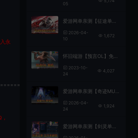
5,174
05
爱游网单亲测【征途单机版】最新整理经典5职业原汁原味初心版绿装 完美修正 带GM工具可修改角色属性 金子等 虚拟机一键端 视频安装教学
2026-04-
1,672
10
加入永
怀旧端游【预言OL】免虚拟机一键启动GM后台修改视频安装教学安装简单2.5D怀旧网游单机版
2023-10-
4,027
24
================
爱游网单亲测【奇迹MU修仙单机版】最新整理 修仙版 8代翅膀 可转生 魔改装备合成回收系统 GM工具 虚拟机一键端视频安装教学
2026-04-
1,924
24
Q，
爱游网单亲测【剑灵单机版】三系422三只羊超变 满内轻功 火影主体卡牌收集 属性时装 强力幻彩石 源端配套图文攻略掉落表 虚拟机端 视频教学
2026-01-