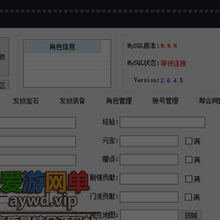
=========================================