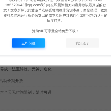
立技能特效
185529643@qq.com我们将立即删除相关内容并致以最真诚的歉
意！文章所标识的爱游币或接受赞助绝非资源本身，而是整理、收集
资料及网站运行所必须支出的成本及用户对我们付出时间精力认可的
适度打赏。
赞助VIP可享受全站免费下载！
立即前往
我知道了
级
必成，降低养成压力
养成、法宝淬炼、元神、造化
 活动长期开放
本全天无时间限制，随时可进