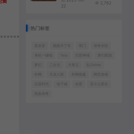
论留
2,762
22
热门标签
================
星辰变
跑跑卡丁车
蜀门
传奇永恒
单机一键端
Tera
幻想神域
梦幻西游
梦幻
二次元
大青云
乱Online
外网
天龙八部
外网搭建
网页游戏
石器时代
地下城
赤壁
圣斗士星矢
热血传奇