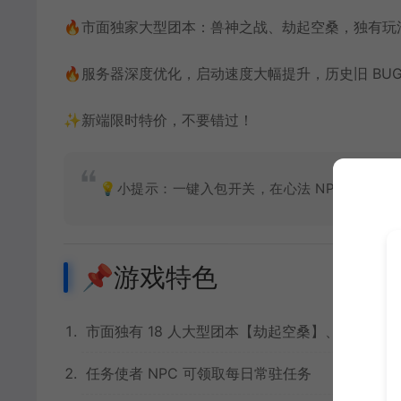
🔥市面独家大型团本：兽神之战、劫起空桑，独有玩
🔥服务器深度优化，启动速度大幅提升，历史旧 BUG
✨新端限时特价，不要错过！
💡小提示：一键入包开关，在心法 NPC 处直接开
📌游戏特色
市面独有 18 人大型团本【劫起空桑】、【兽神
任务使者 NPC 可领取每日常驻任务