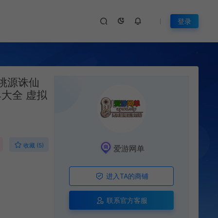
登录
桃源诛仙
大全 虚拟
收藏 (5)
爱游网单
进入TA的商铺
联系官方客服