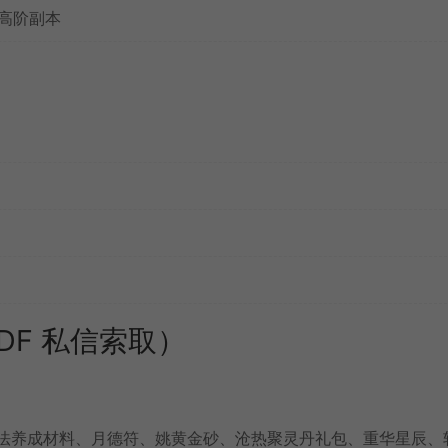
关高阶副本
DF 私信索取）
法养成材料、月德符、姚黄金砂、沧热聚灵丹礼包、重华星辰、