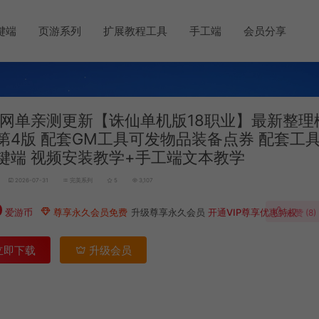
键端
页游系列
扩展教程工具
手工端
会员分享
网单亲测更新【诛仙单机版18职业】最新整理
第4版 配套GM工具可发物品装备点券 配套工具
键端 视频安装教学+手工端文本教学
2026-07-31
完美系列
5
3,107
0
爱游币
尊享永久会员免费
升级尊享永久会员
开通VIP尊享优惠特权
点赞 (
8
)
立即下载
升级会员