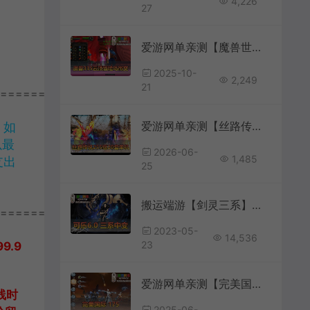
4,226
27
爱游网单亲测【魔兽世界】单机版335云顶英雄冒险岛微变渐进版GM物品命令通用视频安装教学+外网文本教学
2025-10-
2,249
21
================
爱游网单亲测【丝路传说单机版】最新整理255级20套强化+250混合跑商觉醒技能130等级 整理多功能GM 辅助 视频安装教学 虚拟机一键端
，如
以最
2026-06-
1,485
支出
25
搬运端游【剑灵三系】可乐更新6.1中变单机版虚拟机一键端GM工具亲测视频安装教程
================
2023-05-
14,536
23
.9
爱游网单亲测【完美国际175】妖猴修复版 带DUBUG命令 EL工具 视频安装教学虚拟机一键端
线时
2025-06-