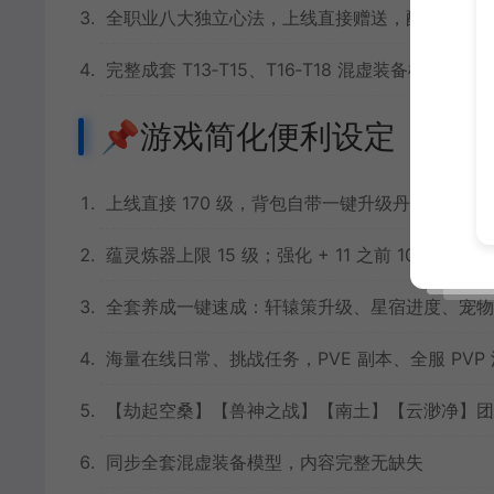
全职业八大独立心法，上线直接赠送，配套专属独
完整成套 T13‑T15、T16‑T18 混虚装备模型
📌游戏简化便利设定
上线直接 170 级，背包自带一键升级丹，极速满
蕴灵炼器上限 15 级；强化 + 11 之前 100% 
全套养成一键速成：轩辕策升级、星宿进度、宠物
海量在线日常、挑战任务，PVE 副本、全服 PVP
【劫起空桑】【兽神之战】【南土】【云渺净】团
同步全套混虚装备模型，内容完整无缺失