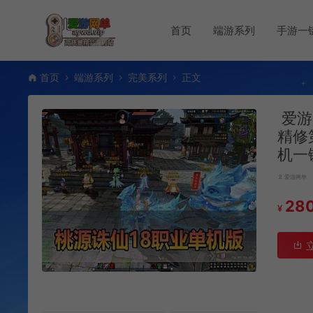
首页
端游系列
手游一
首页
端游系列
完美系列
正文
爱游
精修
机一
爱游网单
28
¥