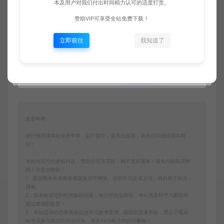
该内容为数字化虚拟物品，购买后获取连接可转存复
本及用户对我们付出时间精力认可的适度打赏。
制，不支持任何理由退换！请一定确认无误再购买赞
赞助VIP可享受全站免费下载！
助！如您不能接受，请勿赞助！ 客服QQ：3391007258
立即前往
我知道了
收藏 (0)
点赞 (
0
)
免责申明
请仔细阅读本站免责申明，如不遵守，或无法接受，请勿访问或使用本网
站！
本站内容均为虚拟内容，赞助后无法召回，顾不支持退换！避免纠纷耽误时
间！介意勿赞助！
1、爱游网单所有网单资源来源于网络，仅供学习交流之用。切勿用于商业
用途。
2、如本帖侵犯到任何版权问题，请立即告知本站，本站将及时予与删除并
致以最深的歉意！
3、本站提供的所有资源仅供学习参考使用，版权归原著所有，禁止下载本
站资源参与商业和非法行为，请在24小时之内自行删除！