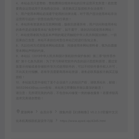
4、本站会员只是赞助，赞助费用仅维持本站的日常运营开支所需！若您需
要商业运营或用于其他商业活动，请您购买正版授权并合法使用！
5、用户使用本网站必须遵守使用的法律法规，对于用户违法使用本站非法
运营而引起的一切责任由用户自行承担！
6、本站所有资源来自互联网转载，版权归原著所有，用户访问和使用本站
的条件是必须接受本站“免责申明”，如不遵守，请勿访问或使用本网站！
7、本站使用者因为违反本声明的规定而触犯中华人民共和国法律的，一切
后果自己负责，本站不承担任何责任本站已经进行告知义务。
8、凡以任何方式登陆本网站或直接、间接使用本网站资料者，视为自愿接
受本网站声明的约束。
9、本站以《2013中华人民共和国计算机软件保护条例》第二章"软件菩作
权” 第十七条为原则：为了学习和研究软件内含的设计思想和原理，通过安
装显示传输或者存储软件等方式使用软件的，可以不经软件著作权人许可，
不向其支付报酬。若有学员需要商用本站资源，请务必联系版权方购买正版
授权！
10、本站如无意中侵犯了某个企业或个人的知识产权，请联系站长，邮箱：
185529643@qq.com告知，本站将立即删除并致以最深的歉意！
请注意：无所谓完美的内容，不包含BUG修复一类的修改服务！若要求较高
追求完美请勿赞助！
爱游网单
会员分享
搜集内容【幻兽帕鲁】V0.2.3.0官服中文汉
化本机离线联机架设学习版
https://www.aywd.vip/4345.html