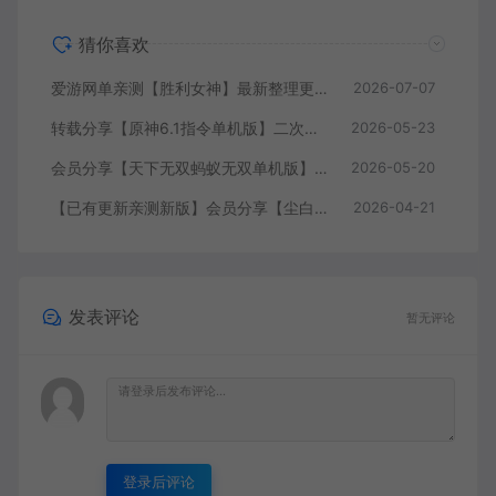
猜你喜欢
爱游网单亲测【胜利女神】最新整理更新第7版148.10.5NIKKE胜利女神妮姬单机版方舟活动148版本官服GM可无限抽卡全剧情免虚拟机一键端视频安装教学
2026-07-07
转载分享【原神6.1指令单机版】二次元网游单机版 指令模拟端 登录 战斗 地图 魔物 背包 抽卡 商店 MOD 未亲测图文教学
2026-05-23
会员分享【天下无双蚂蚁无双单机版】最新整理单机版本 带GM命令后台 武侠怀旧网游 免虚拟机一键端 配套视频教学
2026-05-20
【已有更新亲测新版】会员分享【尘白单机版】二次元射击类网游单机版一键端
2026-04-21
发表评论
暂无评论
登录后评论