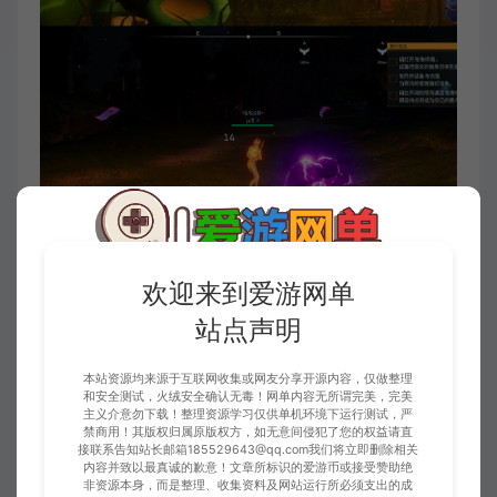
欢迎来到爱游网单
站点声明
本站资源均来源于互联网收集或网友分享开源内容，仅做整理
和安全测试，火绒安全确认无毒！网单内容无所谓完美，完美
主义介意勿下载！整理资源学习仅供单机环境下运行测试，严
禁商用！其版权归属原版权方，如无意间侵犯了您的权益请直
接联系告知站长邮箱185529643@qq.com我们将立即删除相关
此资源仅限尊享永久会员下载，请先
登录
内容并致以最真诚的歉意！文章所标识的爱游币或接受赞助绝
非资源本身，而是整理、收集资料及网站运行所必须支出的成