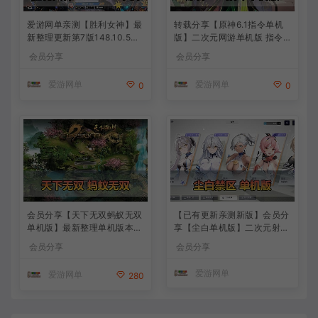
爱游网单亲测【胜利女神】最
转载分享【原神6.1指令单机
新整理更新第7版148.10.5NI
版】二次元网游单机版 指令
KKE胜利女神妮姬单机版方舟
模拟端 登录 战斗 地图 魔物
会员分享
会员分享
活动148版本官服GM可无限
背包 抽卡 商店 MOD 未亲测
抽卡全剧情免虚拟机一键端视
图文教学
爱游网单
爱游网单
0
0
频安装教学
会员分享【天下无双蚂蚁无双
【已有更新亲测新版】会员分
单机版】最新整理单机版本
享【尘白单机版】二次元射击
带GM命令后台 武侠怀旧网游
类网游单机版一键端
会员分享
会员分享
免虚拟机一键端 配套视频教
学
爱游网单
爱游网单
280