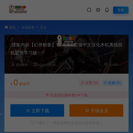
登录
首页
会员分享
正文
搜集内容【幻兽帕鲁】V0.2.3.0官服中文汉化本机离线联
机架设学习版
爱游网单
2024-04-27
2,066
0
点赞 (
0
)
收藏 (0)
¥
爱游币
此资源仅限年费VIP下载
立即下载
升级会员
下载不了？请联系网站客服提交链接错误！