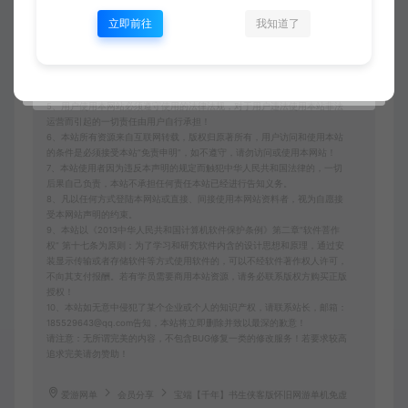
2、如本帖侵犯到任何版权问题，请立即告知本站，本站将及时予与删除并
立即前往
我知道了
致以最深的歉意！
3、本站提供的所有资源仅供学习参考使用，版权归原著所有，禁止下载本
站资源参与商业和非法行为，请在24小时之内自行删除！
4、本站会员只是赞助，赞助费用仅维持本站的日常运营开支所需！若您需
要商业运营或用于其他商业活动，请您购买正版授权并合法使用！
5、用户使用本网站必须遵守使用的法律法规，对于用户违法使用本站非法
运营而引起的一切责任由用户自行承担！
6、本站所有资源来自互联网转载，版权归原著所有，用户访问和使用本站
的条件是必须接受本站“免责申明”，如不遵守，请勿访问或使用本网站！
7、本站使用者因为违反本声明的规定而触犯中华人民共和国法律的，一切
后果自己负责，本站不承担任何责任本站已经进行告知义务。
8、凡以任何方式登陆本网站或直接、间接使用本网站资料者，视为自愿接
受本网站声明的约束。
9、本站以《2013中华人民共和国计算机软件保护条例》第二章"软件菩作
权” 第十七条为原则：为了学习和研究软件内含的设计思想和原理，通过安
装显示传输或者存储软件等方式使用软件的，可以不经软件著作权人许可，
不向其支付报酬。若有学员需要商用本站资源，请务必联系版权方购买正版
授权！
10、本站如无意中侵犯了某个企业或个人的知识产权，请联系站长，邮箱：
185529643@qq.com告知，本站将立即删除并致以最深的歉意！
请注意：无所谓完美的内容，不包含BUG修复一类的修改服务！若要求较高
追求完美请勿赞助！
爱游网单
会员分享
宝端【千年】书生侠客版怀旧网游单机免虚