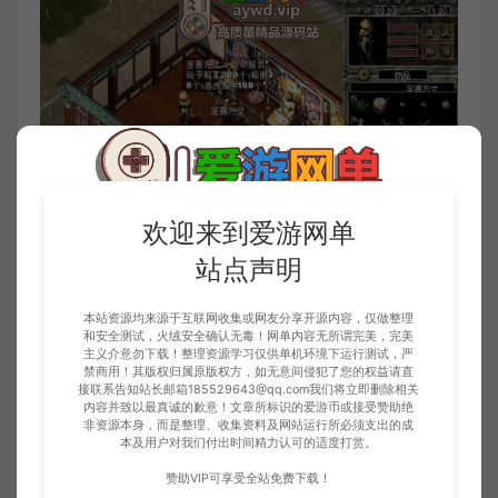
欢迎来到爱游网单
收藏 (2)
点赞 (
1
)
站点声明
本站资源均来源于互联网收集或网友分享开源内容，仅做整理
和安全测试，火绒安全确认无毒！网单内容无所谓完美，完美
免责申明
主义介意勿下载！整理资源学习仅供单机环境下运行测试，严
禁商用！其版权归属原版权方，如无意间侵犯了您的权益请直
请仔细阅读本站免责申明，如不遵守，或无法接受，请勿访问或使用本网
接联系告知站长邮箱185529643@qq.com我们将立即删除相关
站！
内容并致以最真诚的歉意！文章所标识的爱游币或接受赞助绝
非资源本身，而是整理、收集资料及网站运行所必须支出的成
本站内容均为虚拟内容，赞助后无法召回，顾不支持退换！避免纠纷耽误时
本及用户对我们付出时间精力认可的适度打赏。
间！介意勿赞助！
1、爱游网单所有网单资源来源于网络，仅供学习交流之用。切勿用于商业
赞助VIP可享受全站免费下载！
用途。