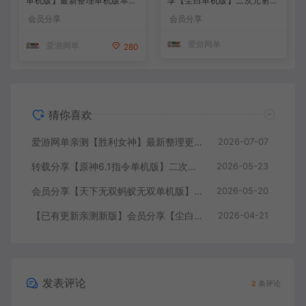
单机版】最新整理单机版本
享【尘白单机版】二次元射击
带GM命令后台 武侠怀旧网游
类网游单机版一键端
会员分享
会员分享
免虚拟机一键端 配套视频教
学
爱游网单
爱游网单
280
猜你喜欢
爱游网单亲测【胜利女神】最新整理更新第7版148.10.5NIKKE胜利女神妮姬单机版方舟活动148版本官服GM可无限抽卡全剧情免虚拟机一键端视频安装教学
2026-07-07
转载分享【原神6.1指令单机版】二次元网游单机版 指令模拟端 登录 战斗 地图 魔物 背包 抽卡 商店 MOD 未亲测图文教学
2026-05-23
会员分享【天下无双蚂蚁无双单机版】最新整理单机版本 带GM命令后台 武侠怀旧网游 免虚拟机一键端 配套视频教学
2026-05-20
【已有更新亲测新版】会员分享【尘白单机版】二次元射击类网游单机版一键端
2026-04-21
发表评论
2
条评论