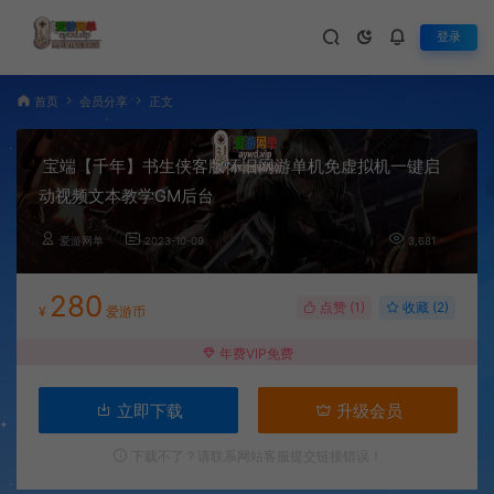
登录
首页
会员分享
正文
宝端【千年】书生侠客版怀旧网游单机免虚拟机一键启
动视频文本教学GM后台
爱游网单
2023-10-09
3,681
280
点赞 (
1
)
收藏 (2)
¥
爱游币
年费VIP免费
立即下载
升级会员
下载不了？请联系网站客服提交链接错误！