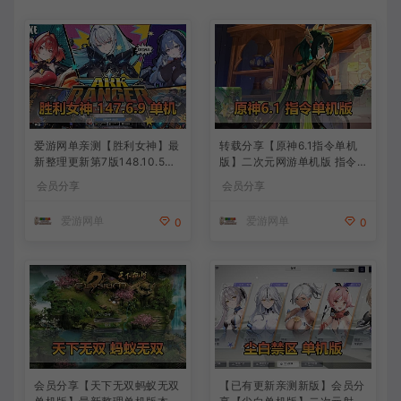
爱游网单亲测【胜利女神】最
转载分享【原神6.1指令单机
新整理更新第7版148.10.5NI
版】二次元网游单机版 指令
KKE胜利女神妮姬单机版方舟
模拟端 登录 战斗 地图 魔物
会员分享
会员分享
活动148版本官服GM可无限
背包 抽卡 商店 MOD 未亲测
抽卡全剧情免虚拟机一键端视
图文教学
爱游网单
爱游网单
0
0
频安装教学
会员分享【天下无双蚂蚁无双
【已有更新亲测新版】会员分