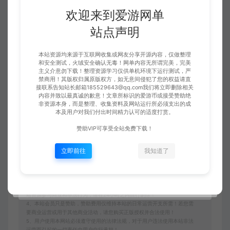
欢迎来到爱游网单
站点声明
收藏 (2)
点赞 (
0
)
本站资源均来源于互联网收集或网友分享开源内容，仅做整理
和安全测试，火绒安全确认无毒！网单内容无所谓完美，完美
主义介意勿下载！整理资源学习仅供单机环境下运行测试，严
禁商用！其版权归属原版权方，如无意间侵犯了您的权益请直
接联系告知站长邮箱185529643@qq.com我们将立即删除相关
免责申明
内容并致以最真诚的歉意！文章所标识的爱游币或接受赞助绝
非资源本身，而是整理、收集资料及网站运行所必须支出的成
请仔细阅读本站免责申明，如不遵守，或无法接受，请勿访问或使用本网
本及用户对我们付出时间精力认可的适度打赏。
站！
赞助VIP可享受全站免费下载！
本站内容均为虚拟内容，赞助后无法召回，顾不支持退换！避免纠纷耽误时
间！介意勿赞助！
立即前往
我知道了
1、爱游网单所有网单资源来源于网络，仅供学习交流之用。切勿用于商业
用途。
2、如本帖侵犯到任何版权问题，请立即告知本站，本站将及时予与删除并
致以最深的歉意！
3、本站提供的所有资源仅供学习参考使用，版权归原著所有，禁止下载本
站资源参与商业和非法行为，请在24小时之内自行删除！
4、本站会员只是赞助，赞助费用仅维持本站的日常运营开支所需！若您需
要商业运营或用于其他商业活动，请您购买正版授权并合法使用！
5、用户使用本网站必须遵守使用的法律法规，对于用户违法使用本站非法
运营而引起的一切责任由用户自行承担！