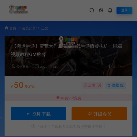
登录
首页
会员分享
正文
【搬运手游】蛮荒大作战石器时代手游版虚拟机一键端
视频教程GM后台
爱游网单
2023-01-14
3,027
50
点赞 (
0
)
收藏 (2)
¥
爱游币
年费VIP免费
立即下载
升级会员
下载不了？请联系网站客服提交链接错误！