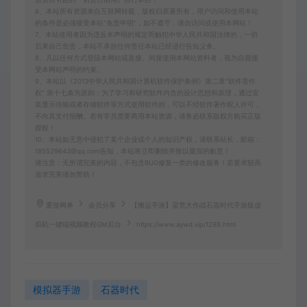
6、本站所有资源来自互联网转载，版权归原著所有，用户访问和使用本站
的条件是必须接受本站“免责申明”，如不遵守，请勿访问或使用本网站！
7、本站使用者因为违反本声明的规定而触犯中华人民共和国法律的，一切
后果自己负责，本站不承担任何责任本站已经进行告知义务。
8、凡以任何方式登陆本网站或直接、间接使用本网站资料者，视为自愿接
受本网站声明的约束。
9、本站以《2013中华人民共和国计算机软件保护条例》第二章"软件菩作
权” 第十七条为原则：为了学习和研究软件内含的设计思想和原理，通过安
装显示传输或者存储软件等方式使用软件的，可以不经软件著作权人许可，
不向其支付报酬。若有学员需要商用本站资源，请务必联系版权方购买正版
授权！
10、本站如无意中侵犯了某个企业或个人的知识产权，请联系站长，邮箱：
185529643@qq.com告知，本站将立即删除并致以最深的歉意！
请注意：无所谓完美的内容，不包含BUG修复一类的修改服务！若要求较高
追求完美请勿赞助！
爱游网单
会员分享
【搬运手游】蛮荒大作战石器时代手游版虚
拟机一键端视频教程GM后台
https://www.aywd.vip/1299.html
模拟器手游
石器时代