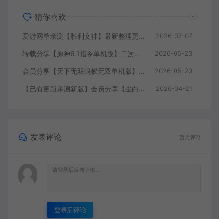
猜你喜欢
爱游网单亲测【胜利女神】最新整理更新第7版148.10.5NIKKE胜利女神妮姬单机版方舟活动148版本官服GM可无限抽卡全剧情免虚拟机一键端视频安装教学
2026-07-07
转载分享【原神6.1指令单机版】二次元网游单机版 指令模拟端 登录 战斗 地图 魔物 背包 抽卡 商店 MOD 未亲测图文教学
2026-05-23
会员分享【天下无双蚂蚁无双单机版】最新整理单机版本 带GM命令后台 武侠怀旧网游 免虚拟机一键端 配套视频教学
2026-05-20
【已有更新亲测新版】会员分享【尘白单机版】二次元射击类网游单机版一键端
2026-04-21
发表评论
暂无评论
登录后评论