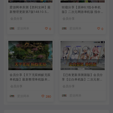
爱游网单亲测【胜利女神】最
转载分享【原神6.1指令单机
新整理更新第7版148.10.5NI
版】二次元网游单机版 指令
KKE胜利女神妮姬单机版方舟
模拟端 登录 战斗 地图 魔物
会员分享
会员分享
活动148版本官服GM可无限
背包 抽卡 商店 MOD 未亲测
抽卡全剧情免虚拟机一键端视
图文教学
爱游网单
爱游网单
0
0
频安装教学
会员分享【天下无双蚂蚁无双
【已有更新亲测新版】会员分
单机版】最新整理单机版本
享【尘白单机版】二次元射击
带GM命令后台 武侠怀旧网游
类网游单机版一键端
会员分享
会员分享
免虚拟机一键端 配套视频教
学
爱游网单
爱游网单
280