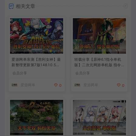
相关文章
爱游网单亲测【胜利女神】最
转载分享【原神6.1指令单机
新整理更新第7版148.10.5NI
版】二次元网游单机版 指令
KKE胜利女神妮姬单机版方舟
模拟端 登录 战斗 地图 魔物
会员分享
会员分享
活动148版本官服GM可无限
背包 抽卡 商店 MOD 未亲测
抽卡全剧情免虚拟机一键端视
图文教学
爱游网单
爱游网单
0
0
频安装教学