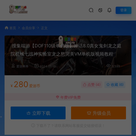
登录
首页
会员分享
正文
搜集端游【DOF110级单机版】神话8.0真女鬼剑龙之庭
院机械七战神实验室龙之怒完美VM单机版视频教程
爱游网单
2024-01-13
3,599
280
点赞 (
4
)
收藏 (6)
¥
爱游币
年费VIP免费
立即下载
升级会员
下载不了？请联系网站客服提交链接错误！