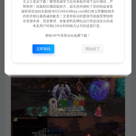
主义介意勿下载！整理资源学习仅供单机环境下运行测试，严
禁商用！其版权归属原版权方，如无意间侵犯了您的权益请直
接联系告知站长邮箱185529643@qq.com我们将立即删除相关
内容并致以最真诚的歉意！文章所标识的爱游币或接受赞助绝
非资源本身，而是整理、收集资料及网站运行所必须支出的成
本及用户对我们付出时间精力认可的适度打赏。
赞助VIP可享受全站免费下载！
立即前往
我知道了