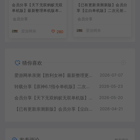
会员分享【天下无双蚂蚁无双
【已有更新亲测新版】会员分
单机版】最新整理单机版本
享【尘白单机版】二次元射击
带GM命令后台 武侠怀旧网游
类网游单机版一键端
会员分享
会员分享
免虚拟机一键端 配套视频教
学
爱游网单
爱游网单
280
猜你喜欢
爱游网单亲测【胜利女神】最新整理更新第7版148.10.5NIKKE胜利女神妮姬单机版方舟活动148版本官服GM可无限抽卡全剧情免虚拟机一键端视频安装教学
2026-07-07
转载分享【原神6.1指令单机版】二次元网游单机版 指令模拟端 登录 战斗 地图 魔物 背包 抽卡 商店 MOD 未亲测图文教学
2026-05-23
会员分享【天下无双蚂蚁无双单机版】最新整理单机版本 带GM命令后台 武侠怀旧网游 免虚拟机一键端 配套视频教学
2026-05-20
【已有更新亲测新版】会员分享【尘白单机版】二次元射击类网游单机版一键端
2026-04-21
发表评论