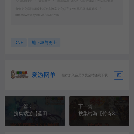
爱游网单
会员分享
搜集端游【DOF110级单机版】神话8.0真女
鬼剑龙之庭院机械七战神实验室龙之怒完美VM单机版视频教程
https://www.aywd.vip/3639.html
DNF
地下城与勇士
爱游网单
推荐加入会员享受全站随意下载
生成海
上一篇：
下一篇：
搜集端游【蓝田完美165单机】14职业人羽新篇带GM网游单机版虚拟机一键端
搜集端游【传奇3】免虚拟机本机D盘运行视频启动教学GM后台