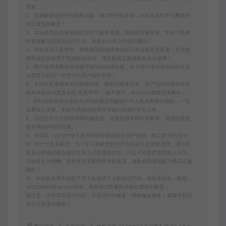
用途。
2、如本帖侵犯到任何版权问题，请立即告知本站，本站将及时予与删除并
致以最深的歉意！
3、本站提供的所有资源仅供学习参考使用，版权归原著所有，禁止下载本
站资源参与商业和非法行为，请在24小时之内自行删除！
4、本站会员只是赞助，赞助费用仅维持本站的日常运营开支所需！若您需
要商业运营或用于其他商业活动，请您购买正版授权并合法使用！
5、用户使用本网站必须遵守使用的法律法规，对于用户违法使用本站非法
运营而引起的一切责任由用户自行承担！
6、本站所有资源来自互联网转载，版权归原著所有，用户访问和使用本站
的条件是必须接受本站“免责申明”，如不遵守，请勿访问或使用本网站！
7、本站使用者因为违反本声明的规定而触犯中华人民共和国法律的，一切
后果自己负责，本站不承担任何责任本站已经进行告知义务。
8、凡以任何方式登陆本网站或直接、间接使用本网站资料者，视为自愿接
受本网站声明的约束。
9、本站以《2013中华人民共和国计算机软件保护条例》第二章"软件菩作
权” 第十七条为原则：为了学习和研究软件内含的设计思想和原理，通过安
装显示传输或者存储软件等方式使用软件的，可以不经软件著作权人许可，
不向其支付报酬。若有学员需要商用本站资源，请务必联系版权方购买正版
授权！
10、本站如无意中侵犯了某个企业或个人的知识产权，请联系站长，邮箱：
185529643@qq.com告知，本站将立即删除并致以最深的歉意！
请注意：无所谓完美的内容，不包含BUG修复一类的修改服务！若要求较高
追求完美请勿赞助！