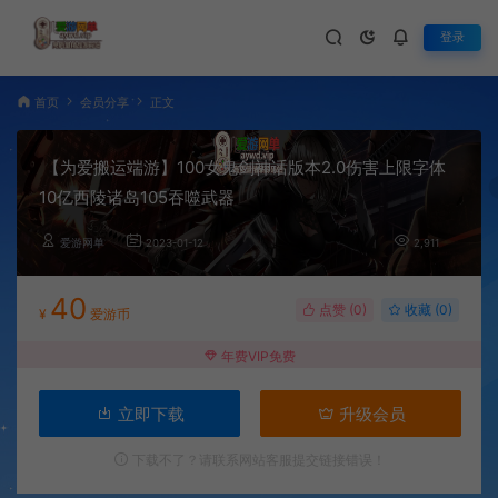
登录
首页
会员分享
正文
【为爱搬运端游】100女鬼剑神话版本2.0伤害上限字体
10亿西陵诸岛105吞噬武器
爱游网单
2023-01-12
2,911
40
点赞 (
0
)
收藏 (0)
¥
爱游币
年费VIP免费
立即下载
升级会员
下载不了？请联系网站客服提交链接错误！