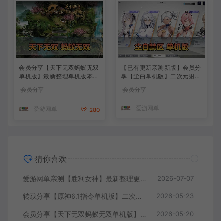
会员分享【天下无双蚂蚁无双
【已有更新亲测新版】会员分
单机版】最新整理单机版本
享【尘白单机版】二次元射击
带GM命令后台 武侠怀旧网游
类网游单机版一键端
会员分享
会员分享
免虚拟机一键端 配套视频教
学
爱游网单
爱游网单
280
猜你喜欢
爱游网单亲测【胜利女神】最新整理更新第7版148.10.5NIKKE胜利女神妮姬单机版方舟活动148版本官服GM可无限抽卡全剧情免虚拟机一键端视频安装教学
2026-07-07
转载分享【原神6.1指令单机版】二次元网游单机版 指令模拟端 登录 战斗 地图 魔物 背包 抽卡 商店 MOD 未亲测图文教学
2026-05-23
会员分享【天下无双蚂蚁无双单机版】最新整理单机版本 带GM命令后台 武侠怀旧网游 免虚拟机一键端 配套视频教学
2026-05-20