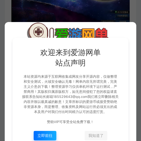
欢迎来到爱游网单
站点声明
本站资源均来源于互联网收集或网友分享开源内容，仅做整理
和安全测试，火绒安全确认无毒！网单内容无所谓完美，完美
主义介意勿下载！整理资源学习仅供单机环境下运行测试，严
禁商用！其版权归属原版权方，如无意间侵犯了您的权益请直
接联系告知站长邮箱185529643@qq.com我们将立即删除相关
内容并致以最真诚的歉意！文章所标识的爱游币或接受赞助绝
非资源本身，而是整理、收集资料及网站运行所必须支出的成
本及用户对我们付出时间精力认可的适度打赏。
赞助VIP可享受全站免费下载！
立即前往
我知道了