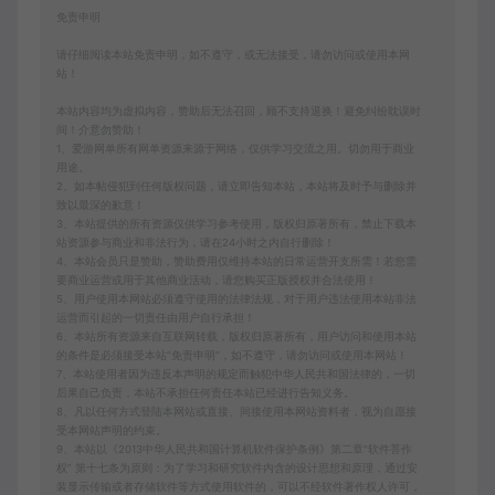
免责申明
请仔细阅读本站免责申明，如不遵守，或无法接受，请勿访问或使用本网
站！
本站内容均为虚拟内容，赞助后无法召回，顾不支持退换！避免纠纷耽误时
间！介意勿赞助！
1、爱游网单所有网单资源来源于网络，仅供学习交流之用。切勿用于商业
用途。
2、如本帖侵犯到任何版权问题，请立即告知本站，本站将及时予与删除并
致以最深的歉意！
3、本站提供的所有资源仅供学习参考使用，版权归原著所有，禁止下载本
站资源参与商业和非法行为，请在24小时之内自行删除！
4、本站会员只是赞助，赞助费用仅维持本站的日常运营开支所需！若您需
要商业运营或用于其他商业活动，请您购买正版授权并合法使用！
5、用户使用本网站必须遵守使用的法律法规，对于用户违法使用本站非法
运营而引起的一切责任由用户自行承担！
6、本站所有资源来自互联网转载，版权归原著所有，用户访问和使用本站
的条件是必须接受本站“免责申明”，如不遵守，请勿访问或使用本网站！
7、本站使用者因为违反本声明的规定而触犯中华人民共和国法律的，一切
后果自己负责，本站不承担任何责任本站已经进行告知义务。
8、凡以任何方式登陆本网站或直接、间接使用本网站资料者，视为自愿接
受本网站声明的约束。
9、本站以《2013中华人民共和国计算机软件保护条例》第二章"软件菩作
权” 第十七条为原则：为了学习和研究软件内含的设计思想和原理，通过安
装显示传输或者存储软件等方式使用软件的，可以不经软件著作权人许可，