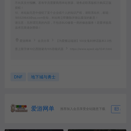
不向其支付报酬。若有学员需要商用本站资源，请务必联系版权方购买正版
授权！
10、本站如无意中侵犯了某个企业或个人的知识产权，请联系站长，邮箱：
185529643@qq.com告知，本站将立即删除并致以最深的歉意！
请注意：无所谓完美的内容，不包含BUG修复一类的修改服务！若要求较高
追求完美请勿赞助！
爱游网单
会员分享
【为爱搬运端游】100女鬼剑神话版本2.0伤
害上限字体10亿西陵诸岛105吞噬武器
https://www.aywd.vip/1241.html
DNF
地下城与勇士
爱游网单
推荐加入会员享受全站随意下载
生成海