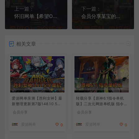
上一篇：
下一篇：
怀旧网单【希望OL】一共收集了三个版本虚拟机端+视频教程+GM工具 【未实测 】
会员分享某宝的怀旧端游凤舞天骄V8065精华版200级新称号新地图新镶嵌
相关文章
爱游网单亲测【胜利女神】最
转载分享【原神6.1指令单机
新整理更新第7版148.10.5NI
版】二次元网游单机版 指令
KKE胜利女神妮姬单机版方舟
模拟端 登录 战斗 地图 魔物
会员分享
会员分享
活动148版本官服GM可无限
背包 抽卡 商店 MOD 未亲测
抽卡全剧情免虚拟机一键端视
图文教学
爱游网单
爱游网单
0
0
频安装教学