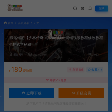
登录
首页
会员分享
正文
搬运端游【少林传奇ol】单机版一键端视频教程修改教程
少林武学秘籍
爱游网单
2023-03-14
2,962
180
点赞 (
0
)
收藏 (1)
¥
爱游币
年费VIP免费
立即下载
升级会员
下载不了？请联系网站客服提交链接错误！