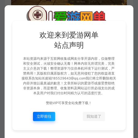
欢迎来到爱游网单
站点声明
本站资源均来源于互联网收集或网友分享开源内容，仅做整理
和安全测试，火绒安全确认无毒！网单内容无所谓完美，完美
主义介意勿下载！整理资源学习仅供单机环境下运行测试，严
禁商用！其版权归属原版权方，如无意间侵犯了您的权益请直
接联系告知站长邮箱185529643@qq.com我们将立即删除相关
内容并致以最真诚的歉意！文章所标识的爱游币或接受赞助绝
非资源本身，而是整理、收集资料及网站运行所必须支出的成
收藏 (1)
点赞 (
0
)
本及用户对我们付出时间精力认可的适度打赏。
赞助VIP可享受全站免费下载！
立即前往
我知道了
免责申明
请仔细阅读本站免责申明，如不遵守，或无法接受，请勿访问或使用本网
站！