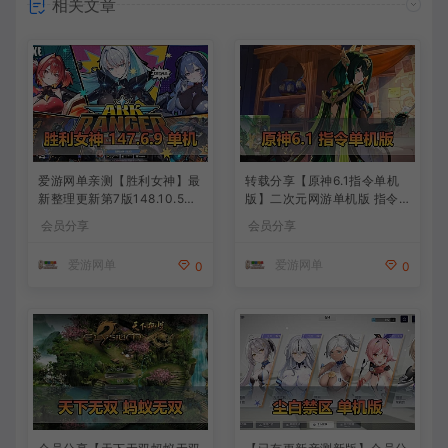
相关文章
爱游网单亲测【胜利女神】最
转载分享【原神6.1指令单机
新整理更新第7版148.10.5NI
版】二次元网游单机版 指令
KKE胜利女神妮姬单机版方舟
模拟端 登录 战斗 地图 魔物
会员分享
会员分享
活动148版本官服GM可无限
背包 抽卡 商店 MOD 未亲测
抽卡全剧情免虚拟机一键端视
图文教学
爱游网单
爱游网单
0
0
频安装教学