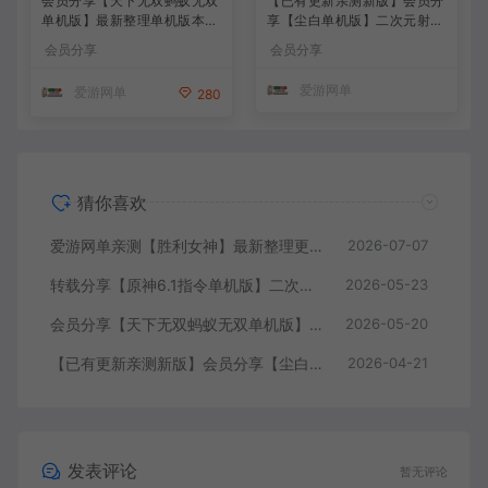
会员分享【天下无双蚂蚁无双
【已有更新亲测新版】会员分
单机版】最新整理单机版本
享【尘白单机版】二次元射击
带GM命令后台 武侠怀旧网游
类网游单机版一键端
会员分享
会员分享
免虚拟机一键端 配套视频教
学
爱游网单
爱游网单
280
猜你喜欢
爱游网单亲测【胜利女神】最新整理更新第7版148.10.5NIKKE胜利女神妮姬单机版方舟活动148版本官服GM可无限抽卡全剧情免虚拟机一键端视频安装教学
2026-07-07
转载分享【原神6.1指令单机版】二次元网游单机版 指令模拟端 登录 战斗 地图 魔物 背包 抽卡 商店 MOD 未亲测图文教学
2026-05-23
会员分享【天下无双蚂蚁无双单机版】最新整理单机版本 带GM命令后台 武侠怀旧网游 免虚拟机一键端 配套视频教学
2026-05-20
【已有更新亲测新版】会员分享【尘白单机版】二次元射击类网游单机版一键端
2026-04-21
发表评论
暂无评论