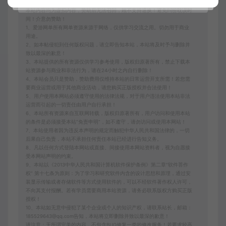
本站内容均为虚拟内容，赞助后无法召回，顾不支持退换！避免纠纷耽误时
间！介意勿赞助！
1、爱游网单所有网单资源来源于网络，仅供学习交流之用。切勿用于商业
用途。
2、如本帖侵犯到任何版权问题，请立即告知本站，本站将及时予与删除并
致以最深的歉意！
3、本站提供的所有资源仅供学习参考使用，版权归原著所有，禁止下载本
站资源参与商业和非法行为，请在24小时之内自行删除！
4、本站会员只是赞助，赞助费用仅维持本站的日常运营开支所需！若您需
要商业运营或用于其他商业活动，请您购买正版授权并合法使用！
5、用户使用本网站必须遵守使用的法律法规，对于用户违法使用本站非法
运营而引起的一切责任由用户自行承担！
6、本站所有资源来自互联网转载，版权归原著所有，用户访问和使用本站
的条件是必须接受本站“免责申明”，如不遵守，请勿访问或使用本网站！
7、本站使用者因为违反本声明的规定而触犯中华人民共和国法律的，一切
后果自己负责，本站不承担任何责任本站已经进行告知义务。
8、凡以任何方式登陆本网站或直接、间接使用本网站资料者，视为自愿接
受本网站声明的约束。
9、本站以《2013中华人民共和国计算机软件保护条例》第二章"软件菩作
权” 第十七条为原则：为了学习和研究软件内含的设计思想和原理，通过安
装显示传输或者存储软件等方式使用软件的，可以不经软件著作权人许可，
不向其支付报酬。若有学员需要商用本站资源，请务必联系版权方购买正版
授权！
10、本站如无意中侵犯了某个企业或个人的知识产权，请联系站长，邮箱：
185529643@qq.com告知，本站将立即删除并致以最深的歉意！
请注意：无所谓完美的内容，不包含BUG修复一类的修改服务！若要求较高