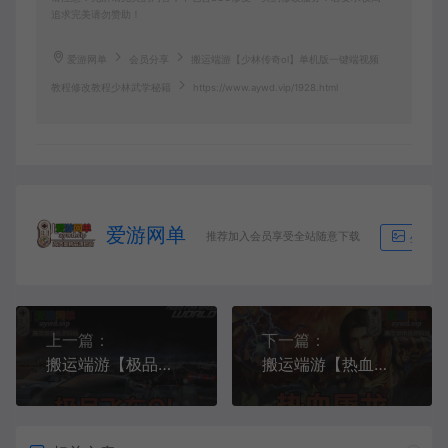
追求完美请勿赞助！
爱游网单
会员分享
搬运端游【少林传奇ol】单机版一键端视频
教程修改教程少林武学秘籍
https://www.aywd.vip/1928.html
爱游网单
推荐加入会员享受全站随意下载
生成海
上一篇：
下一篇：
搬运端游【极品飞车OL】一键服务端+客户端+网关+视频教程
搬运端游【热血屠龙】三端传奇VM一键服务端+手工端+授权后台+微端+配套教程