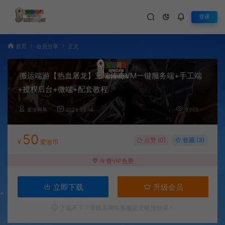
登录
首页
会员分享
正文
搬运端游【热血屠龙】三端传奇VM一键服务端+手工端
+授权后台+微端+配套教程
爱游网单
2023-03-14
3,005
50
点赞 (
0
)
收藏 (3)
¥
爱游币
年费VIP免费
立即下载
升级会员
下载不了？请联系网站客服提交链接错误！