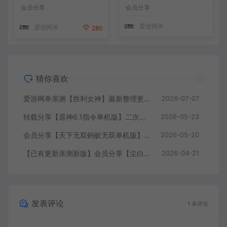
带GM命令后台 武侠怀旧网游
类网游单机版一键端
会员分享
会员分享
免虚拟机一键端 配套视频教
学
爱游网单
爱游网单
280
猜你喜欢
爱游网单亲测【胜利女神】最新整理更新第7版148.10.5NIKKE胜利女神妮姬单机版方舟活动148版本官服GM可无限抽卡全剧情免虚拟机一键端视频安装教学
2026-07-07
转载分享【原神6.1指令单机版】二次元网游单机版 指令模拟端 登录 战斗 地图 魔物 背包 抽卡 商店 MOD 未亲测图文教学
2026-05-23
会员分享【天下无双蚂蚁无双单机版】最新整理单机版本 带GM命令后台 武侠怀旧网游 免虚拟机一键端 配套视频教学
2026-05-20
【已有更新亲测新版】会员分享【尘白单机版】二次元射击类网游单机版一键端
2026-04-21
发表评论
1
条评论