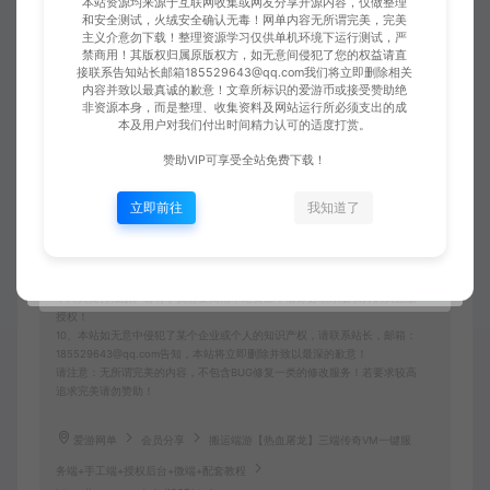
致以最深的歉意！
本站资源均来源于互联网收集或网友分享开源内容，仅做整理
和安全测试，火绒安全确认无毒！网单内容无所谓完美，完美
3、本站提供的所有资源仅供学习参考使用，版权归原著所有，禁止下载本
主义介意勿下载！整理资源学习仅供单机环境下运行测试，严
站资源参与商业和非法行为，请在24小时之内自行删除！
禁商用！其版权归属原版权方，如无意间侵犯了您的权益请直
4、本站会员只是赞助，赞助费用仅维持本站的日常运营开支所需！若您需
接联系告知站长邮箱185529643@qq.com我们将立即删除相关
要商业运营或用于其他商业活动，请您购买正版授权并合法使用！
内容并致以最真诚的歉意！文章所标识的爱游币或接受赞助绝
5、用户使用本网站必须遵守使用的法律法规，对于用户违法使用本站非法
非资源本身，而是整理、收集资料及网站运行所必须支出的成
运营而引起的一切责任由用户自行承担！
本及用户对我们付出时间精力认可的适度打赏。
6、本站所有资源来自互联网转载，版权归原著所有，用户访问和使用本站
的条件是必须接受本站“免责申明”，如不遵守，请勿访问或使用本网站！
赞助VIP可享受全站免费下载！
7、本站使用者因为违反本声明的规定而触犯中华人民共和国法律的，一切
后果自己负责，本站不承担任何责任本站已经进行告知义务。
立即前往
我知道了
8、凡以任何方式登陆本网站或直接、间接使用本网站资料者，视为自愿接
受本网站声明的约束。
9、本站以《2013中华人民共和国计算机软件保护条例》第二章"软件菩作
权” 第十七条为原则：为了学习和研究软件内含的设计思想和原理，通过安
装显示传输或者存储软件等方式使用软件的，可以不经软件著作权人许可，
不向其支付报酬。若有学员需要商用本站资源，请务必联系版权方购买正版
授权！
10、本站如无意中侵犯了某个企业或个人的知识产权，请联系站长，邮箱：
185529643@qq.com告知，本站将立即删除并致以最深的歉意！
请注意：无所谓完美的内容，不包含BUG修复一类的修改服务！若要求较高
追求完美请勿赞助！
爱游网单
会员分享
搬运端游【热血屠龙】三端传奇VM一键服
务端+手工端+授权后台+微端+配套教程