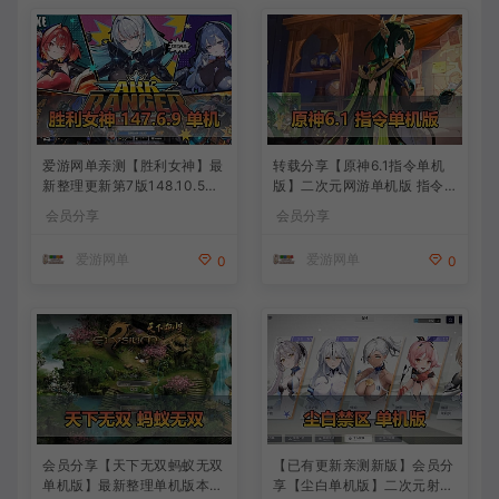
爱游网单亲测【胜利女神】最
转载分享【原神6.1指令单机
新整理更新第7版148.10.5NI
版】二次元网游单机版 指令
KKE胜利女神妮姬单机版方舟
模拟端 登录 战斗 地图 魔物
会员分享
会员分享
活动148版本官服GM可无限
背包 抽卡 商店 MOD 未亲测
抽卡全剧情免虚拟机一键端视
图文教学
爱游网单
爱游网单
0
0
频安装教学
会员分享【天下无双蚂蚁无双
【已有更新亲测新版】会员分
单机版】最新整理单机版本
享【尘白单机版】二次元射击