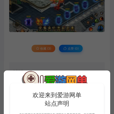
收藏 (3)
点赞 (
0
)
免责申明
请仔细阅读本站免责申明，如不遵守，或无法接受，请勿访问或使用本网
站！
本站内容均为虚拟内容，赞助后无法召回，顾不支持退换！避免纠纷耽误时
欢迎来到爱游网单
间！介意勿赞助！
站点声明
1、爱游网单所有网单资源来源于网络，仅供学习交流之用。切勿用于商业
用途。
2、如本帖侵犯到任何版权问题，请立即告知本站，本站将及时予与删除并