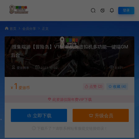
登录
首页
会员分享
正文
搜集端游【冒险岛】V186单机免虚拟机多功能一键端GM
后台
爱游网单
2023-10-02
3,691
1
点赞 (
2
)
收藏 (4)
¥
爱游币
此资源仅限年费VIP下载
立即下载
升级会员
下载不了？请联系网站客服提交链接错误！