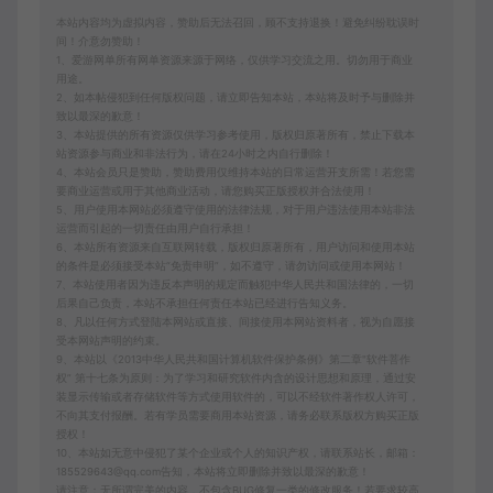
本站内容均为虚拟内容，赞助后无法召回，顾不支持退换！避免纠纷耽误时
间！介意勿赞助！
1、爱游网单所有网单资源来源于网络，仅供学习交流之用。切勿用于商业
用途。
2、如本帖侵犯到任何版权问题，请立即告知本站，本站将及时予与删除并
致以最深的歉意！
3、本站提供的所有资源仅供学习参考使用，版权归原著所有，禁止下载本
站资源参与商业和非法行为，请在24小时之内自行删除！
4、本站会员只是赞助，赞助费用仅维持本站的日常运营开支所需！若您需
要商业运营或用于其他商业活动，请您购买正版授权并合法使用！
5、用户使用本网站必须遵守使用的法律法规，对于用户违法使用本站非法
运营而引起的一切责任由用户自行承担！
6、本站所有资源来自互联网转载，版权归原著所有，用户访问和使用本站
的条件是必须接受本站“免责申明”，如不遵守，请勿访问或使用本网站！
7、本站使用者因为违反本声明的规定而触犯中华人民共和国法律的，一切
后果自己负责，本站不承担任何责任本站已经进行告知义务。
8、凡以任何方式登陆本网站或直接、间接使用本网站资料者，视为自愿接
受本网站声明的约束。
9、本站以《2013中华人民共和国计算机软件保护条例》第二章"软件菩作
权” 第十七条为原则：为了学习和研究软件内含的设计思想和原理，通过安
装显示传输或者存储软件等方式使用软件的，可以不经软件著作权人许可，
不向其支付报酬。若有学员需要商用本站资源，请务必联系版权方购买正版
授权！
10、本站如无意中侵犯了某个企业或个人的知识产权，请联系站长，邮箱：
185529643@qq.com告知，本站将立即删除并致以最深的歉意！
请注意：无所谓完美的内容，不包含BUG修复一类的修改服务！若要求较高