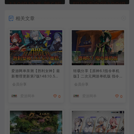
相关文章
爱游网单亲测【胜利女神】最
转载分享【原神6.1指令单机
新整理更新第7版148.10.5NI
版】二次元网游单机版 指令
KKE胜利女神妮姬单机版方舟
模拟端 登录 战斗 地图 魔物
会员分享
会员分享
活动148版本官服GM可无限
背包 抽卡 商店 MOD 未亲测
抽卡全剧情免虚拟机一键端视
图文教学
爱游网单
爱游网单
0
0
频安装教学