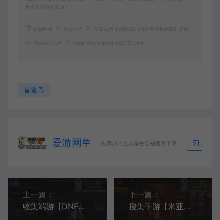
追求完美请勿赞助！
爱游网单
会员分享
搜集端游【冒险岛】V186单机免虚拟机多功
能一键端GM后台
https://www.aywd.vip/3153.html
冒险岛
爱游网单
推荐加入会员享受全站随意下载
生成海
上一篇：
下一篇：
收集端游【DNF】110级单机版神话6.0智能AI机器人完善主线副本巴卡尔
搜集手游【米亚阿拉德】模拟器手游GM后台100级虚拟机一键端