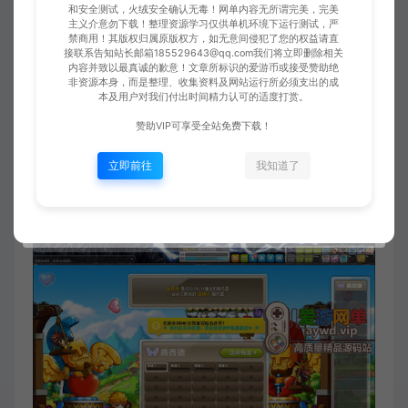
和安全测试，火绒安全确认无毒！网单内容无所谓完美，完美
主义介意勿下载！整理资源学习仅供单机环境下运行测试，严
禁商用！其版权归属原版权方，如无意间侵犯了您的权益请直
接联系告知站长邮箱185529643@qq.com我们将立即删除相关
内容并致以最真诚的歉意！文章所标识的爱游币或接受赞助绝
非资源本身，而是整理、收集资料及网站运行所必须支出的成
本及用户对我们付出时间精力认可的适度打赏。
赞助VIP可享受全站免费下载！
立即前往
我知道了