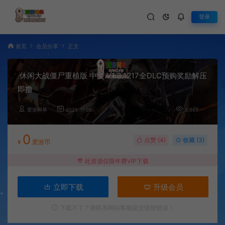
登录
首页
会员分享
正文
休闲大战僵尸重植版 中文 V1.3.1217全DLC预购奖励解压
即撸
爱游网单
2025-11-05
2,668
0
点赞 (
4
)
收藏 (3)
¥
爱游币
此资源仅限年费VIP下载
立即下载
升级会员
下载不了？请联系网站客服提交链接错误！