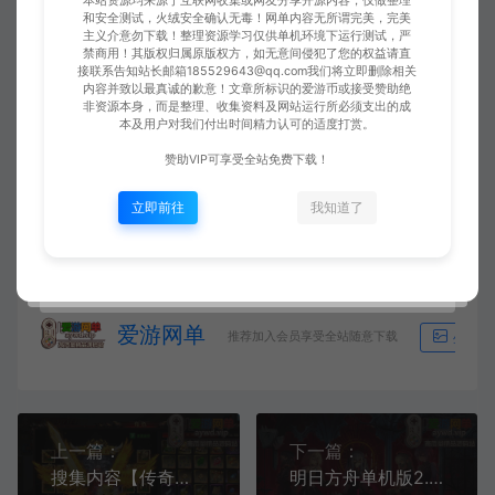
本站资源均来源于互联网收集或网友分享开源内容，仅做整理
授权！
和安全测试，火绒安全确认无毒！网单内容无所谓完美，完美
主义介意勿下载！整理资源学习仅供单机环境下运行测试，严
10、本站如无意中侵犯了某个企业或个人的知识产权，请联系站长，邮箱：
禁商用！其版权归属原版权方，如无意间侵犯了您的权益请直
185529643@qq.com告知，本站将立即删除并致以最深的歉意！
接联系告知站长邮箱185529643@qq.com我们将立即删除相关
请注意：无所谓完美的内容，不包含BUG修复一类的修改服务！若要求较高
内容并致以最真诚的歉意！文章所标识的爱游币或接受赞助绝
追求完美请勿赞助！
非资源本身，而是整理、收集资料及网站运行所必须支出的成
本及用户对我们付出时间精力认可的适度打赏。
爱游网单
会员分享
休闲大战僵尸重植版 中文 V1.3.1217全DLC
赞助VIP可享受全站免费下载！
预购奖励解压即撸
https://www.aywd.vip/8634.html
立即前往
我知道了
爱游网单
推荐加入会员享受全站随意下载
生成海
上一篇：
下一篇：
搜集内容【传奇无限仙刀】传奇手游单机版GM后台配套教学模拟器手游
明日方舟单机版2.6.71一键端