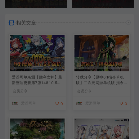
相关文章
爱游网单亲测【胜利女神】最
转载分享【原神6.1指令单机
新整理更新第7版148.10.5NI
版】二次元网游单机版 指令
KKE胜利女神妮姬单机版方舟
模拟端 登录 战斗 地图 魔物
会员分享
会员分享
活动148版本官服GM可无限
背包 抽卡 商店 MOD 未亲测
抽卡全剧情免虚拟机一键端视
图文教学
爱游网单
爱游网单
0
0
频安装教学