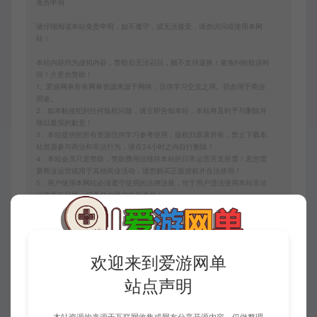
免责申明
请仔细阅读本站免责申明，如不遵守，或无法接受，请勿访问或使用本网
站！
本站内容均为虚拟内容，赞助后无法召回，顾不支持退换！避免纠纷耽误时
间！介意勿赞助！
1、爱游网单所有网单资源来源于网络，仅供学习交流之用。切勿用于商业
用途。
2、如本帖侵犯到任何版权问题，请立即告知本站，本站将及时予与删除并
致以最深的歉意！
3、本站提供的所有资源仅供学习参考使用，版权归原著所有，禁止下载本
站资源参与商业和非法行为，请在24小时之内自行删除！
4、本站会员只是赞助，赞助费用仅维持本站的日常运营开支所需！若您需
要商业运营或用于其他商业活动，请您购买正版授权并合法使用！
5、用户使用本网站必须遵守使用的法律法规，对于用户违法使用本站非法
运营而引起的一切责任由用户自行承担！
6、本站所有资源来自互联网转载，版权归原著所有，用户访问和使用本站
的条件是必须接受本站“免责申明”，如不遵守，请勿访问或使用本网站！
7、本站使用者因为违反本声明的规定而触犯中华人民共和国法律的，一切
后果自己负责，本站不承担任何责任本站已经进行告知义务。
8、凡以任何方式登陆本网站或直接、间接使用本网站资料者，视为自愿接
欢迎来到爱游网单
受本网站声明的约束。
9、本站以《2013中华人民共和国计算机软件保护条例》第二章"软件菩作
站点声明
权” 第十七条为原则：为了学习和研究软件内含的设计思想和原理，通过安
装显示传输或者存储软件等方式使用软件的，可以不经软件著作权人许可，
不向其支付报酬。若有学员需要商用本站资源，请务必联系版权方购买正版