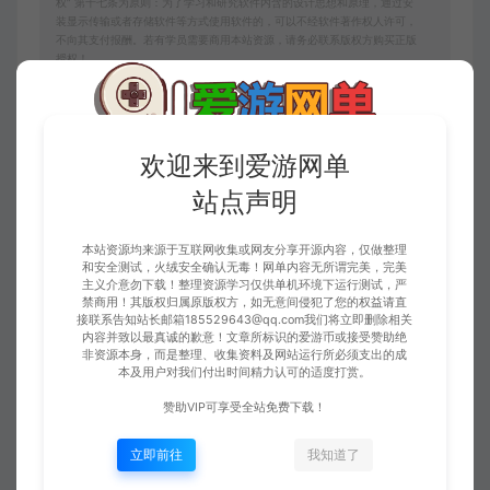
权” 第十七条为原则：为了学习和研究软件内含的设计思想和原理，通过安
装显示传输或者存储软件等方式使用软件的，可以不经软件著作权人许可，
不向其支付报酬。若有学员需要商用本站资源，请务必联系版权方购买正版
授权！
10、本站如无意中侵犯了某个企业或个人的知识产权，请联系站长，邮箱：
185529643@qq.com告知，本站将立即删除并致以最深的歉意！
请注意：无所谓完美的内容，不包含BUG修复一类的修改服务！若要求较高
追求完美请勿赞助！
欢迎来到爱游网单
爱游网单
扩展教程
剑灵三系4049补丁及WIN11 24H2 25H2补
站点声明
丁
https://www.aywd.vip/10363.html
本站资源均来源于互联网收集或网友分享开源内容，仅做整理
和安全测试，火绒安全确认无毒！网单内容无所谓完美，完美
主义介意勿下载！整理资源学习仅供单机环境下运行测试，严
禁商用！其版权归属原版权方，如无意间侵犯了您的权益请直
接联系告知站长邮箱185529643@qq.com我们将立即删除相关
内容并致以最真诚的歉意！文章所标识的爱游币或接受赞助绝
非资源本身，而是整理、收集资料及网站运行所必须支出的成
爱游网单
本及用户对我们付出时间精力认可的适度打赏。
推荐加入会员享受全站随意下载
生成海
赞助VIP可享受全站免费下载！
立即前往
我知道了
上一篇：
下一篇：