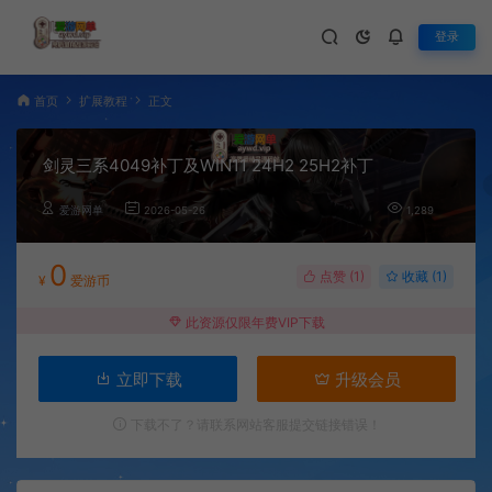
登录
首页
扩展教程
正文
剑灵三系4049补丁及WIN11 24H2 25H2补丁
爱游网单
2026-05-26
1,289
0
点赞 (
1
)
收藏 (1)
¥
爱游币
此资源仅限年费VIP下载
立即下载
升级会员
下载不了？请联系网站客服提交链接错误！