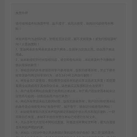
免责申明
请仔细阅读本站免责申明，如不遵守，或无法接受，请勿访问或使用本网
站！
本站内容均为虚拟内容，赞助后无法召回，顾不支持退换！避免纠纷耽误时
间！介意勿赞助！
1、爱游网单所有网单资源来源于网络，仅供学习交流之用。切勿用于商业
用途。
2、如本帖侵犯到任何版权问题，请立即告知本站，本站将及时予与删除并
致以最深的歉意！
3、本站提供的所有资源仅供学习参考使用，版权归原著所有，禁止下载本
站资源参与商业和非法行为，请在24小时之内自行删除！
4、本站会员只是赞助，赞助费用仅维持本站的日常运营开支所需！若您需
要商业运营或用于其他商业活动，请您购买正版授权并合法使用！
5、用户使用本网站必须遵守使用的法律法规，对于用户违法使用本站非法
运营而引起的一切责任由用户自行承担！
6、本站所有资源来自互联网转载，版权归原著所有，用户访问和使用本站
的条件是必须接受本站“免责申明”，如不遵守，请勿访问或使用本网站！
7、本站使用者因为违反本声明的规定而触犯中华人民共和国法律的，一切
后果自己负责，本站不承担任何责任本站已经进行告知义务。
8、凡以任何方式登陆本网站或直接、间接使用本网站资料者，视为自愿接
受本网站声明的约束。
9、本站以《2013中华人民共和国计算机软件保护条例》第二章"软件菩作