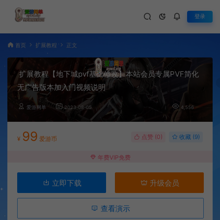
登录
首页
扩展教程
正文
扩展教程【地下城pvf基础修改】本站会员专属PVF简化
无广告版本加入门视频说明
爱游网单
2023-08-05
4,556
99
点赞 (
0
)
收藏 (9)
¥
爱游币
年费VIP免费
立即下载
升级会员
查看演示