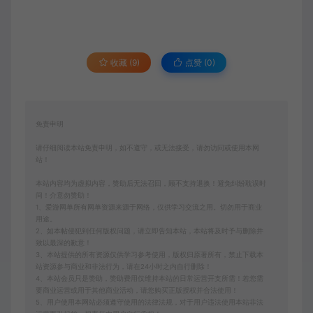
收藏 (9)
点赞 (
0
)
免责申明
请仔细阅读本站免责申明，如不遵守，或无法接受，请勿访问或使用本网
站！
本站内容均为虚拟内容，赞助后无法召回，顾不支持退换！避免纠纷耽误时
间！介意勿赞助！
1、爱游网单所有网单资源来源于网络，仅供学习交流之用。切勿用于商业
用途。
2、如本帖侵犯到任何版权问题，请立即告知本站，本站将及时予与删除并
致以最深的歉意！
3、本站提供的所有资源仅供学习参考使用，版权归原著所有，禁止下载本
站资源参与商业和非法行为，请在24小时之内自行删除！
4、本站会员只是赞助，赞助费用仅维持本站的日常运营开支所需！若您需
要商业运营或用于其他商业活动，请您购买正版授权并合法使用！
5、用户使用本网站必须遵守使用的法律法规，对于用户违法使用本站非法