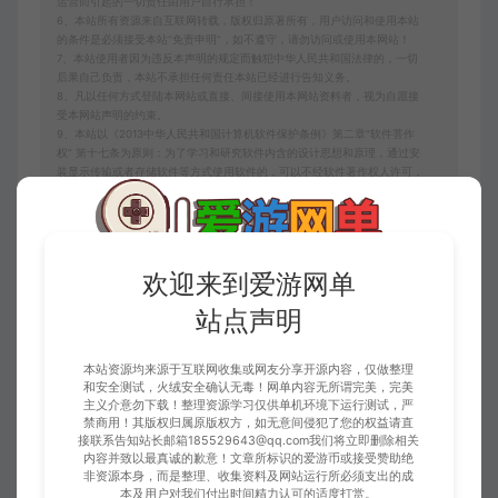
运营而引起的一切责任由用户自行承担！
6、本站所有资源来自互联网转载，版权归原著所有，用户访问和使用本站
的条件是必须接受本站“免责申明”，如不遵守，请勿访问或使用本网站！
7、本站使用者因为违反本声明的规定而触犯中华人民共和国法律的，一切
后果自己负责，本站不承担任何责任本站已经进行告知义务。
8、凡以任何方式登陆本网站或直接、间接使用本网站资料者，视为自愿接
受本网站声明的约束。
9、本站以《2013中华人民共和国计算机软件保护条例》第二章"软件菩作
权” 第十七条为原则：为了学习和研究软件内含的设计思想和原理，通过安
装显示传输或者存储软件等方式使用软件的，可以不经软件著作权人许可，
不向其支付报酬。若有学员需要商用本站资源，请务必联系版权方购买正版
授权！
10、本站如无意中侵犯了某个企业或个人的知识产权，请联系站长，邮箱：
185529643@qq.com告知，本站将立即删除并致以最深的歉意！
请注意：无所谓完美的内容，不包含BUG修复一类的修改服务！若要求较高
欢迎来到爱游网单
追求完美请勿赞助！
站点声明
爱游网单
扩展教程
扩展教程【地下城pvf基础修改】本站会员
专属PVF简化无广告版本加入门视频说明
本站资源均来源于互联网收集或网友分享开源内容，仅做整理
和安全测试，火绒安全确认无毒！网单内容无所谓完美，完美
https://www.aywd.vip/2905.html
主义介意勿下载！整理资源学习仅供单机环境下运行测试，严
禁商用！其版权归属原版权方，如无意间侵犯了您的权益请直
接联系告知站长邮箱185529643@qq.com我们将立即删除相关
内容并致以最真诚的歉意！文章所标识的爱游币或接受赞助绝
非资源本身，而是整理、收集资料及网站运行所必须支出的成
DNF
地下城与勇士
本及用户对我们付出时间精力认可的适度打赏。