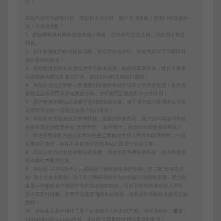
站！
本站内容均为虚拟内容，赞助后无法召回，顾不支持退换！避免纠纷耽误时
间！介意勿赞助！
1、爱游网单所有网单资源来源于网络，仅供学习交流之用。切勿用于商业
用途。
2、如本帖侵犯到任何版权问题，请立即告知本站，本站将及时予与删除并
致以最深的歉意！
3、本站提供的所有资源仅供学习参考使用，版权归原著所有，禁止下载本
站资源参与商业和非法行为，请在24小时之内自行删除！
4、本站会员只是赞助，赞助费用仅维持本站的日常运营开支所需！若您需
要商业运营或用于其他商业活动，请您购买正版授权并合法使用！
5、用户使用本网站必须遵守使用的法律法规，对于用户违法使用本站非法
运营而引起的一切责任由用户自行承担！
6、本站所有资源来自互联网转载，版权归原著所有，用户访问和使用本站
的条件是必须接受本站“免责申明”，如不遵守，请勿访问或使用本网站！
7、本站使用者因为违反本声明的规定而触犯中华人民共和国法律的，一切
后果自己负责，本站不承担任何责任本站已经进行告知义务。
8、凡以任何方式登陆本网站或直接、间接使用本网站资料者，视为自愿接
受本网站声明的约束。
9、本站以《2013中华人民共和国计算机软件保护条例》第二章"软件菩作
权” 第十七条为原则：为了学习和研究软件内含的设计思想和原理，通过安
装显示传输或者存储软件等方式使用软件的，可以不经软件著作权人许可，
不向其支付报酬。若有学员需要商用本站资源，请务必联系版权方购买正版
授权！
10、本站如无意中侵犯了某个企业或个人的知识产权，请联系站长，邮箱：
185529643@qq.com告知，本站将立即删除并致以最深的歉意！