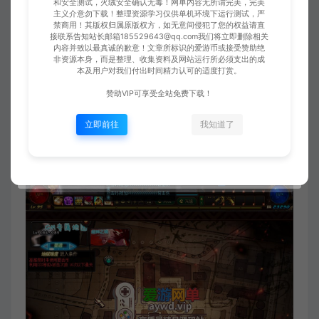
和安全测试，火绒安全确认无毒！网单内容无所谓完美，完美
主义介意勿下载！整理资源学习仅供单机环境下运行测试，严
禁商用！其版权归属原版权方，如无意间侵犯了您的权益请直
接联系告知站长邮箱185529643@qq.com我们将立即删除相关
内容并致以最真诚的歉意！文章所标识的爱游币或接受赞助绝
非资源本身，而是整理、收集资料及网站运行所必须支出的成
本及用户对我们付出时间精力认可的适度打赏。
赞助VIP可享受全站免费下载！
立即前往
我知道了