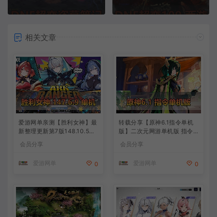
相关文章
爱游网单亲测【胜利女神】最
转载分享【原神6.1指令单机
新整理更新第7版148.10.5NI
版】二次元网游单机版 指令
KKE胜利女神妮姬单机版方舟
模拟端 登录 战斗 地图 魔物
会员分享
会员分享
活动148版本官服GM可无限
背包 抽卡 商店 MOD 未亲测
抽卡全剧情免虚拟机一键端视
图文教学
爱游网单
爱游网单
0
0
频安装教学