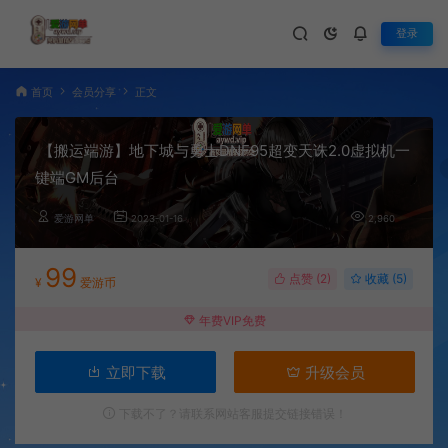
登录
首页
会员分享
正文
【搬运端游】地下城与勇士DNF95超变天诛2.0虚拟机一
键端GM后台
爱游网单
2023-01-16
2,960
99
点赞 (
2
)
收藏 (5)
¥
爱游币
年费VIP免费
立即下载
升级会员
下载不了？请联系网站客服提交链接错误！