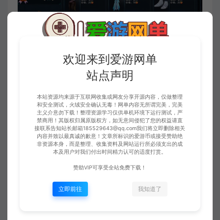
欢迎来到爱游网单
站点声明
本站资源均来源于互联网收集或网友分享开源内容，仅做整理
和安全测试，火绒安全确认无毒！网单内容无所谓完美，完美
主义介意勿下载！整理资源学习仅供单机环境下运行测试，严
禁商用！其版权归属原版权方，如无意间侵犯了您的权益请直
接联系告知站长邮箱185529643@qq.com我们将立即删除相关
内容并致以最真诚的歉意！文章所标识的爱游币或接受赞助绝
收藏 (0)
点赞 (
2
)
非资源本身，而是整理、收集资料及网站运行所必须支出的成
本及用户对我们付出时间精力认可的适度打赏。
赞助VIP可享受全站免费下载！
免责申明
立即前往
我知道了
请仔细阅读本站免责申明，如不遵守，或无法接受，请勿访问或使用本网
站！