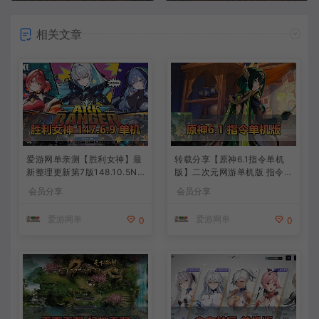
相关文章
爱游网单亲测【胜利女神】最
转载分享【原神6.1指令单机
新整理更新第7版148.10.5NI
版】二次元网游单机版 指令模
KKE胜利女神妮姬单机版方舟
拟端 登录 战斗 地图 魔物 背
会员分享
会员分享
活动148版本官服GM可无限
包 抽卡 商店 MOD 未亲测图
抽卡全剧情免虚拟机一键端视
文教学
爱游网单
爱游网单
0
0
频安装教学