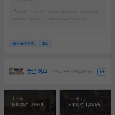
追求完美请勿赞助！
爱游网单
会员分享
搜集端游【诛仙18职业】1792修复版镇魔洞
副本虚拟机一键端GM后台
https://www.aywd.vip/3387.html
完美系列游戏
诛仙
爱游网单
推荐加入会员享受全站随意下载
生成海
上一篇：
下一篇：
搜集端游【DNF60级超变版】添加超多地图低级深渊高难度具挑战虚拟机一键端视频教学GM后台
搜集端游【梦幻西游传奇版】5职业专属打造特技装备图纸GM网单