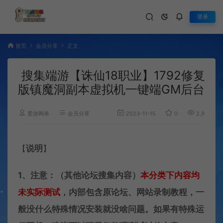
登录
首页
会员分享
正文
搜集端游【诛仙18职业】1792修复
版镇魔洞副本虚拟机一键端GM后台
爱游网单
会员分享
2023-11-15
0
2,954
【
说明
】
1、注意：（其他论坛搜集内容）
本分类下内容
均
未实际测试
，内部包含原论坛、网站录制教程，一
般没什么特殊情况安装就没啥问题。如果有特殊运