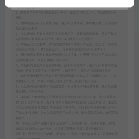
本站内容均为虚拟内容，赞助后无法召回，顾不支持退换！避免纠纷耽误时
间！介意勿赞助！
1、爱游网单所有网单资源来源于网络，仅供学习交流之用。切勿用于商业
用途。
2、如本帖侵犯到任何版权问题，请立即告知本站，本站将及时予与删除并
致以最深的歉意！
3、本站提供的所有资源仅供学习参考使用，版权归原著所有，禁止下载本
站资源参与商业和非法行为，请在24小时之内自行删除！
4、本站会员只是赞助，赞助费用仅维持本站的日常运营开支所需！若您需
要商业运营或用于其他商业活动，请您购买正版授权并合法使用！
5、用户使用本网站必须遵守使用的法律法规，对于用户违法使用本站非法
运营而引起的一切责任由用户自行承担！
6、本站所有资源来自互联网转载，版权归原著所有，用户访问和使用本站
的条件是必须接受本站“免责申明”，如不遵守，请勿访问或使用本网站！
7、本站使用者因为违反本声明的规定而触犯中华人民共和国法律的，一切
后果自己负责，本站不承担任何责任本站已经进行告知义务。
8、凡以任何方式登陆本网站或直接、间接使用本网站资料者，视为自愿接
受本网站声明的约束。
9、本站以《2013中华人民共和国计算机软件保护条例》第二章"软件菩作
权” 第十七条为原则：为了学习和研究软件内含的设计思想和原理，通过安
装显示传输或者存储软件等方式使用软件的，可以不经软件著作权人许可，
不向其支付报酬。若有学员需要商用本站资源，请务必联系版权方购买正版
授权！
10、本站如无意中侵犯了某个企业或个人的知识产权，请联系站长，邮箱：
185529643@qq.com告知，本站将立即删除并致以最深的歉意！
请注意：无所谓完美的内容，不包含BUG修复一类的修改服务！若要求较高