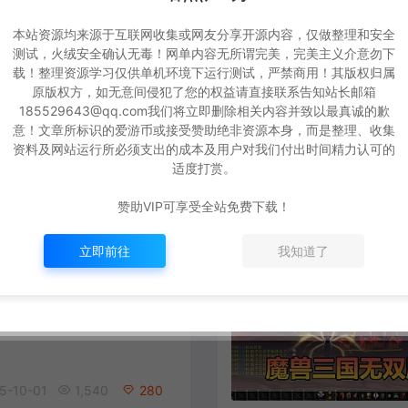
本站资源均来源于互联网收集或网友分享开源内容，仅做整理和安全
爱
游网单亲测【魔兽世界】335闪电鞭WOW80特色版配套GM后台单机一键端视频安装教学+手工端文本教学
测试，火绒安全确认无毒！网单内容无所谓完美，完美主义介意勿下
载！整理资源学习仅供单机环境下运行测试，严禁商用！其版权归属
件大小：压缩包约2G+通用
原版权方，如无意间侵犯了您的权益请直接联系告知站长邮箱
、win10、win11 硬件需求：
185529643@qq.com我们将立即删除相关内容并致以最真诚的歉
意！文章所标识的爱游币或接受赞助绝非资源本身，而是整理、收集
资料及网站运行所必须支出的成本及用户对我们付出时间精力认可的
适度打赏。
5-10-03
1,206
280
赞助VIP可享受全站免费下载！
爱
游网单亲测【魔兽世界】548安心魔兽WOW90特色变身传奇宝石随机附魔微变端配套GM后台视频安装教学+手工端文本教学
立即前往
我知道了
件大小：压缩包约4G+通用
、win10、win11 硬件需求：
5-10-01
1,540
280