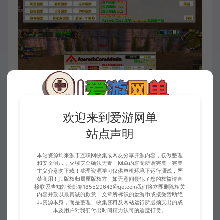
欢迎来到爱游网单
站点声明
本站资源均来源于互联网收集或网友分享开源内容，仅做整理
和安全测试，火绒安全确认无毒！网单内容无所谓完美，完美
主义介意勿下载！整理资源学习仅供单机环境下运行测试，严
禁商用！其版权归属原版权方，如无意间侵犯了您的权益请直
接联系告知站长邮箱185529643@qq.com我们将立即删除相关
内容并致以最真诚的歉意！文章所标识的爱游币或接受赞助绝
非资源本身，而是整理、收集资料及网站运行所必须支出的成
本及用户对我们付出时间精力认可的适度打赏。