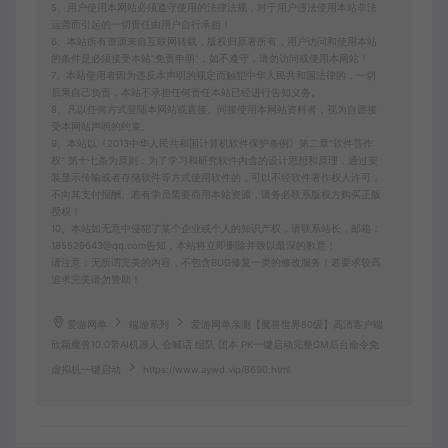
5、用户使用本网站必须遵守使用的法律法规，对于用户违法使用本站非法
运营而引起的一切责任由用户自行承担！
6、本站所有资源来自互联网转载，版权归原著所有，用户访问和使用本站
的条件是必须接受本站“免责申明”，如不遵守，请勿访问或使用本网站！
7、本站使用者因为违反本声明的规定而触犯中华人民共和国法律的，一切
后果自己负责，本站不承担任何责任本站已经进行告知义务。
8、凡以任何方式登陆本网站或直接、间接使用本网站资料者，视为自愿接
受本网站声明的约束。
9、本站以《2013中华人民共和国计算机软件保护条例》第二章"软件菩作
权” 第十七条为原则：为了学习和研究软件内含的设计思想和原理，通过安
装显示传输或者存储软件等方式使用软件的，可以不经软件著作权人许可，
不向其支付报酬。若有学员需要商用本站资源，请务必联系版权方购买正版
授权！
10、本站如无意中侵犯了某个企业或个人的知识产权，请联系站长，邮箱：
185529643@qq.com告知，本站将立即删除并致以最深的歉意！
请注意：无所谓完美的内容，不包含BUG修复一类的修改服务！若要求较高
追求完美请勿赞助！
爱游网单
端游系列
爱游网单亲测【魔兽世界80级】高清客户端
欣颖魔兽10.0带AI机器人 会喊话 组队 团本 PK一键启动完整GM后台命令免
虚拟机一键启动
https://www.aywd.vip/8690.html