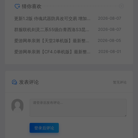
猜你喜欢
更新1.2版 侍魂武器防具改可交易 增加掉落和在线奖励 DNF70星月侍魂联机版 新版技能 丰富异次元技能装备词条 护石 辟邪玉 皮肤外观 BUFF技能徽章 史诗装备特效徽章 技能宝珠等 在线点 装备靠爆
2026-08-07
群服联机剑灵二系55级白青西洛S3昆仑版 在线点券 每日礼包 复古玩法
2026-08-07
爱游网单亲测【天堂2单机版】最新整理水龙法利昂带假人商业端制作单机 内置多功能GM控制台 可发物品装备 虚拟机一键端 视频安装教学
2026-08-05
爱游网单亲测【CF4.0单机版】最新整理单机带GM后台可添加全物品装备 人机对战可选难度 带单机内辅 一键启动视频教学
2026-08-01
发表评论
暂无评论
登录后评论