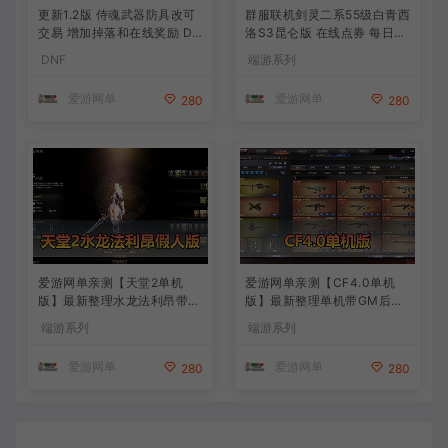
更新1.2版 侍魂武器防具改可
群服联机剑灵二系55级白青西
交易 增加掉落和在线奖励 DN
洛S3昆仑版 在线点券 每日礼
F70星月侍魂联机版 新版技能
包 复古玩法
DNF
端游系列
丰富异次元技能装备词条 护
石 辟邪玉 皮肤外观 BUFF技
爱游网单
爱游网单
280
280
能徽章 史诗装备特效徽章 技
能宝珠等 在线点 装备靠爆
爱游网单亲测【天堂2单机
爱游网单亲测【CF4.0单机
版】最新整理水龙法利昂带假
版】最新整理单机带GM后台
人商业端制作单机 内置多功
可添加全物品装备 人机对战
端游系列
端游系列
能GM控制台 可发物品装备
可选难度 带单机内辅 一键启
虚拟机一键端 视频安装教学
动视频教学
爱游网单
爱游网单
280
280