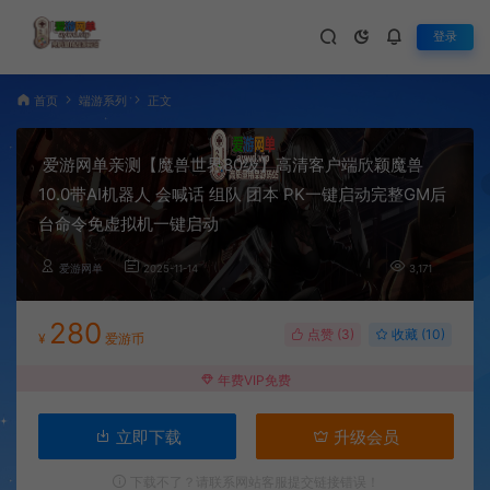
登录
首页
端游系列
正文
爱游网单亲测【魔兽世界80级】高清客户端欣颖魔兽
10.0带AI机器人 会喊话 组队 团本 PK一键启动完整GM后
台命令免虚拟机一键启动
爱游网单
2025-11-14
3,171
280
点赞 (
3
)
收藏 (10)
¥
爱游币
年费VIP免费
立即下载
升级会员
下载不了？请联系网站客服提交链接错误！