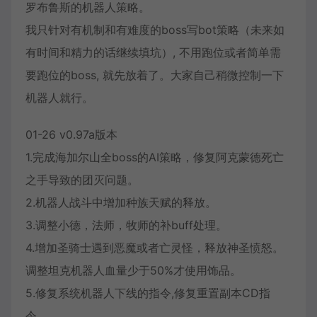
罗布鲁斯的机器人策略。
我只针对有机制和有难度的boss写bot策略（未来如
有时间和精力的话继续填坑）, 不用跑位或者简单需
要跑位的boss, 就先放着了。大家自己稍微控制一下
机器人就行。
01-26 v0.97a版本
1.完成海加尔山全boss的AI策略，修复阿克蒙德死亡
之手导致的团灭问题。
2.机器人战斗中增加种族天赋的释放。
3.调整小德，法师，牧师的补buff处理。
4.增加圣骑士遇到恶魔或者亡灵怪，释放神圣愤怒。
调整坦克机器人血量少于50%才使用饰品。
5.修复系统机器人下线的指令,修复重置副本CD指
令。