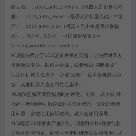
嵌宝石），pbot_auto_enchant（机器人是否自动附
魔），pbot_auto_revive（是否允许机器人战斗中复
活），pbot_auto_pick（机器人副本中是否拾取物
品） 。1开启，0关闭。 可以加到配置文件
\configs\worldserver.conf.dist
9.调整法师少于60%蓝量发呆的问题，让法师对队友
使用魔法专注。队伍中说话，或者密语”召唤餐桌”，
让法师机器人拉桌子，密语”发糖”，让术士机器人拉
糖，其他机器人也会帮忙点桌子。
10.增加盗贼距离怪物远时的疾跑。刺杀、战斗贼 潜
行起手使用锁喉, 敏锐贼起手使用伏击。优化能量使
用问题。盗贼使用嫁祸诀窍。猎人会使用误导。
11.调整邪dk释放食尸鬼狂乱。调整野外DK释放红脸
导致的红字问题。调整术士定时绑定石头和使用法术