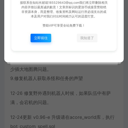
接联系告知站长邮箱185529643@qq.com我们将立即删除相关
6.修复鸟德使用战复，修复猎人机器人不会复活自己
内容并致以最真诚的歉意！文章所标识的爱游币或接受赞助绝
非资源本身，而是整理、收集资料及网站运行所必须支出的成
宝宝问题
本及用户对我们付出时间精力认可的适度打赏。
7.优化机器人吃喝，开打boss之前玩家选中boss，那
赞助VIP可享受全站免费下载！
么机器人会吃喝回满状态（之前一直是回复到75%就
立即前往
我知道了
停止）
8.防骑不再满蓝时频繁切换圣印。萨满在遇到boss或
者小怪数量大于2时候，才使用图腾。修复恢复萨满
少插大地图腾问题。
9.修复机器人获取杀怪和任务的声望
12-26 修复野外遇到机器人时候，如果队伍中有萨
满，会宕机的问题。
12-24更新 v0.96-e 升级请在acore_world库，执行
bot_custom_spell.sql