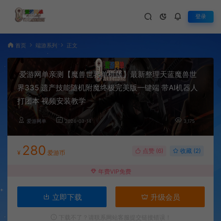
登录
首页
端游系列
正文
爱游网单亲测【魔兽世界单机版】最新整理天蓝魔兽世
界335 遗产技能随机附魔终极完美版一键端 带AI机器人
打团本 视频安装教学
爱游网单
2026-03-14
3,175
280
点赞 (
6
)
收藏 (2)
¥
爱游币
年费VIP免费
立即下载
升级会员
下载不了？请联系网站客服提交链接错误！