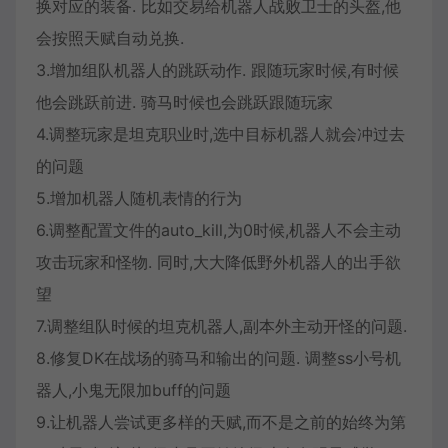
换对应的装备. 比如交易给机器人战败卫士的头盔,他
会按照天赋自动兑换.
3.增加组队机器人的跳跃动作. 跟随玩家时候,有时候
他会跳跃前进. 骑马时候也会跳跃跟随玩家
4.调整玩家是坦克职业时,选中目标机器人就会冲过去
的问题
5.增加机器人随机表情的行为
6.调整配置文件的auto_kill,为0时候,机器人不会主动
攻击玩家和怪物. 同时,大大降低野外机器人的出手欲
望
7.调整组队时候的坦克机器人,副本外主动开怪的问题.
8.修复DK在战场的骑马和输出的问题. 调整ss小号机
器人,小鬼无限加buff的问题
9.让机器人尝试更多样的天赋,而不是之前的始终为第