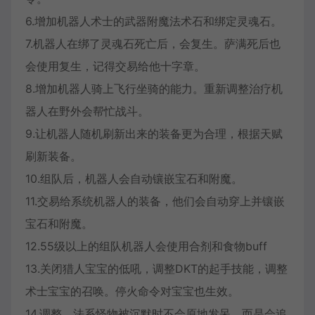
6.增加机器人术士的武器附魔法术石和绑定灵魂石。
7.机器人在绑了灵魂石死亡后，会复生。萨满死后也
会使用复生，记得交易给他十字章。
8.增加机器人骑上飞行坐骑的能力。重新调整治疗机
器人在野外会帮忙战斗。
9.让机器人随机刷新出来的装备更为合理，根据天赋
刷新装备。
10.组队后，机器人会自动镶嵌宝石和附魔。
11.交易给系统机器人的装备，他们会自动穿上并镶嵌
宝石和附魔。
12.55级以上的组队机器人会使用合剂和食物buff
13.关闭猎人宝宝的低吼，调整DKT的起手技能，调整
术士宝宝的召唤。停火命令对宝宝也生效。
14.调整。法系怪物被沉默时不会原地发呆，而是会追