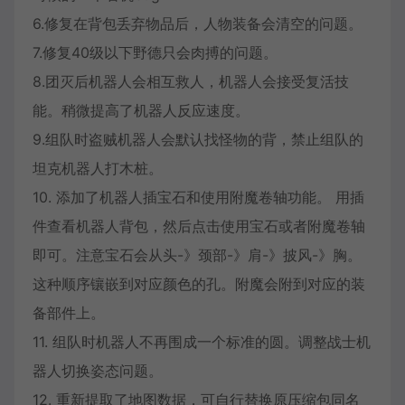
6.修复在背包丢弃物品后，人物装备会清空的问题。
7.修复40级以下野德只会肉搏的问题。
8.团灭后机器人会相互救人，机器人会接受复活技
能。稍微提高了机器人反应速度。
9.组队时盗贼机器人会默认找怪物的背，禁止组队的
坦克机器人打木桩。
10. 添加了机器人插宝石和使用附魔卷轴功能。 用插
件查看机器人背包，然后点击使用宝石或者附魔卷轴
即可。注意宝石会从头-》颈部-》肩-》披风-》胸。
这种顺序镶嵌到对应颜色的孔。附魔会附到对应的装
备部件上。
11. 组队时机器人不再围成一个标准的圆。调整战士机
器人切换姿态问题。
12. 重新提取了地图数据，可自行替换原压缩包同名