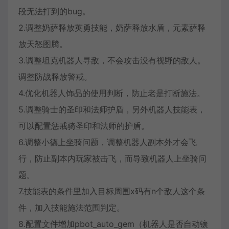
段无法打到的bug。
2.调整奶萨释放英勇技能，奶萨释放水盾，元素萨释
放天怒图腾。
3.调整坦克机器人寻敌，不会攻击没有视野的敌人。
调整防战释放警戒。
4.优化机器人饰品的使用判断，防止老是打断施法。
5.调整骑士的圣印和法师护盾，另外机器人技能表，
可以配置惩戒骑圣印和法师的护盾。
6.调整小德上坐骑问题，调整机器人副本外才会飞
行，防止副本内玩家被击飞，而导致机器人上坐骑问
题。
7.技能表的条件里加入目标周围x码有n个敌人这个条
件，加入技能施法范围判定。
8.配置文件增加pbot_auto_gem（机器人是否自动镶