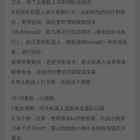
汉化，加了点随机上马宏和队伍说话
6.目前给机器人加入驱散行为，会影响他的治疗和输
出，变得迟钝。因此暂时增加驱散指令。
7.击杀Boss后，有几率进行拍卖模式（请用宏命令执
行）。队伍里的机器人，随机选择boss的一件掉落装
备，进行报价，
如果你要购买，也使用宏命令。那么机器人会将装备
邮寄给你，你金币付费后可获取该装备。
8.禁止机器人打木桩，其他诺干调整
10-13更新，小调整。
1.紧急调整。同号机器人进副本会退队问题
2.为小德，法师，牧师添加buff链检测。比如小德身
上有个爪子buff，那么同组的小德不会刷低等级爪子
覆盖。