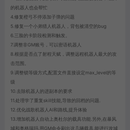
的机器人也会帮忙
4.修复橙弓不停添加子弹的问题
5.修复一个小弟猎人机器人，背包被清空的bug
6.三脸的卡阶段检测和触发。
7.调整非GM账号，可以密语机器人
8.根据是否点了射程天赋，调整远程机器人最大的攻
击范围。
9.调整锁等级方式,配置文件直接设定max_level的等
级
10.去除机器人的进副本的要求
11.处理学了重复skill技能,导致的回档的问题.
12.优化战歌机器人AI和路线,提升体验
13.增加机器人自动上奥杜尔的载具功能.另外,在暴风
城和奥格瑞玛,用GM命令刷出这几辆载具,能进行攻城