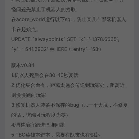
怪问题先禁止了机器人的拾取
在acore_world运行以下sql，防止某几个部落机器人
卡在起始点。
UPDATE `aiwaypoints` SET `x`=’-1378.6665′,
`y`=’-541.2932′ WHERE (`entry`=’58’)
版本v0.84
1.机器人死后会在30-40秒复活
2.优化集合命令，距离太远会传送到玩家处，距离近
则慢慢跑向玩家
3.修复机器人装备不保存的bug（…一个大坑，不修复
的话，该端可玩程度为零）
4.调整治疗跑进怪堆问题
5.TBC英雄本进本，需要有队友也有钥匙