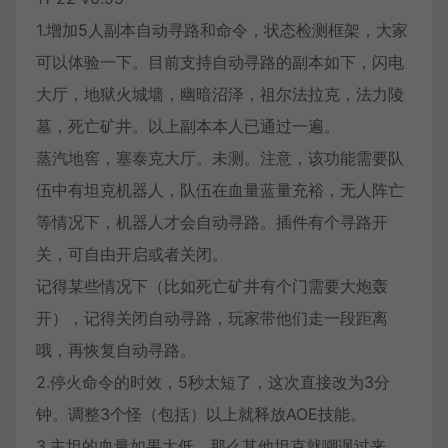
1.增加5人副本自动寻路和命令，状态检测框架，大家
可以体验一下。目前支持自动寻路的副本如下，闪电
大厅，地狱火城墙，幽暗沼泽，祖尔法拉克，法力陵
墓，死亡矿井。以上副本本人已通过一遍。
蒸汽地窖，塞泰克大厅。未测。注意，该功能需要队
伍中有坦克机器人，队伍在血量蓝量充裕，无人阵亡
等情况下，机器人才会自动寻路。插件有个寻路开
关，可自由开启或者关闭。
记得某些情况下（比如死亡矿井有个门需要大炮轰
开），记得关闭自动寻路，玩家带他们走一段距离
哦，再恢复自动寻路。
2.停火命令的时效，5秒太短了，这次直接改为3分
钟。调整3个怪（包括）以上就释放AOE技能。
3.主坦的血量如果太低，那么其他坦克就嘲讽过来。