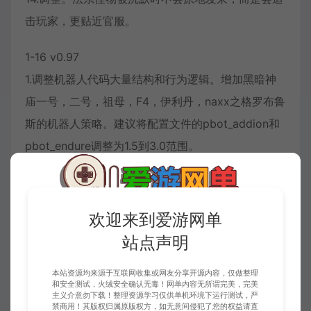
击玩家，更贴近官服。
1-16 v0.97
1.调整机器人代码大量结构和行为逻辑。增加黑暗神
庙一号，二号，祖母，F4，伊利丹，naxx之格罗布鲁
斯的机器人策略。建议将配置文件的pbot_addion和
pbot_endure调整为1.5到3.0范围。
tips：就算是增加了策略，机器人也不会带你躺赢，
记得视情况使用命令手动控制一下。
2.猎人使用准备就绪宕机问题，调整猎人机器人换子
欢迎来到爱游网单
弹时候清空包裹问题
站点声明
3.有公会的机器人，不会刷新改变自己的装备
本站资源均来源于互联网收集或网友分享开源内容，仅做整理
4.调整黑暗神庙阿卡玛触发问题
和安全测试，火绒安全确认无毒！网单内容无所谓完美，完美
主义介意勿下载！整理资源学习仅供单机环境下运行测试，严
5.调整战场机器人使用高级技能问题。
禁商用！其版权归属原版权方，如无意间侵犯了您的权益请直