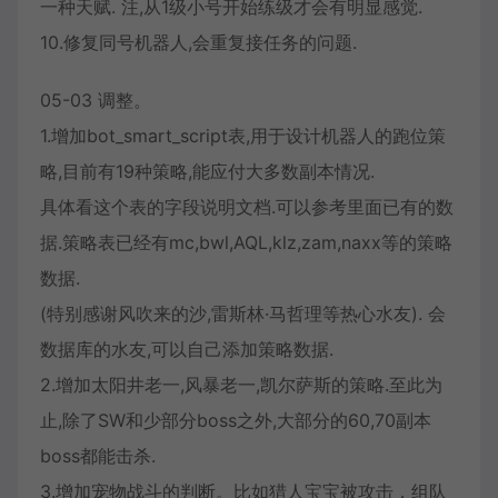
一种天赋. 注,从1级小号开始练级才会有明显感觉.
10.修复同号机器人,会重复接任务的问题.
05-03 调整。
1.增加bot_smart_script表,用于设计机器人的跑位策
略,目前有19种策略,能应付大多数副本情况.
具体看这个表的字段说明文档.可以参考里面已有的数
据.策略表已经有mc,bwl,AQL,klz,zam,naxx等的策略
数据.
(特别感谢风吹来的沙,雷斯林·马哲理等热心水友). 会
数据库的水友,可以自己添加策略数据.
2.增加太阳井老一,风暴老一,凯尔萨斯的策略.至此为
止,除了SW和少部分boss之外,大部分的60,70副本
boss都能击杀.
3.增加宠物战斗的判断。比如猎人宝宝被攻击，组队