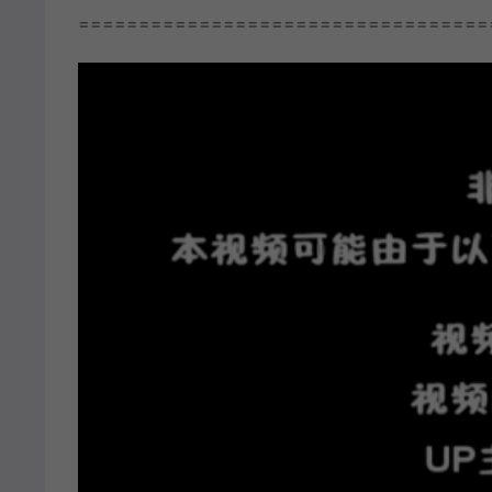
==================================