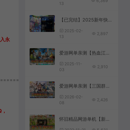
6,369
13
【已完结】2025新年快乐完整攻略 异界镇魂安图恩 卢克 天空巢穴经典70版本 在线泡点 免虚拟机复古内容 异界 海上列车 真猪 假猪 深渊副本回味青春
2025-02-
2,897
13
加入永
爱游网单亲测【热血江湖单机版】端游2.0潜龙江湖复古微变带AI假人站街摆摊挂机打怪配套GM物品后台免虚拟机一键启动
2025-11-
2,910
03
================
爱游网单亲测【三国群英传OL单机版】最新整理V36六职业台服端带Gm后台 可转生带10实心真天魔兵可修改 一键启动 视频安装教学
2026-02-
2,426
08
Q，
怀旧精品网游单机【新飞飞】虚拟机一键端内置GM命令控制台视频安装教程
2022-11-21
5,631