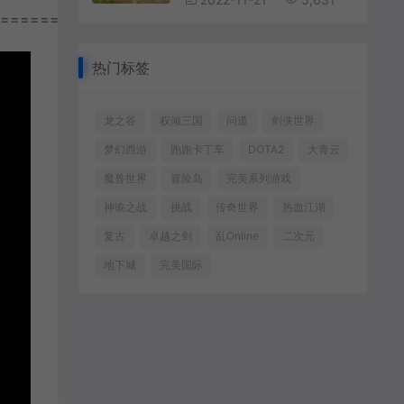
================
热门标签
龙之谷
权倾三国
问道
剑侠世界
梦幻西游
跑跑卡丁车
DOTA2
大青云
魔兽世界
冒险岛
完美系列游戏
神谕之战
挑战
传奇世界
热血江湖
复古
卓越之剑
乱Online
二次元
地下城
完美国际