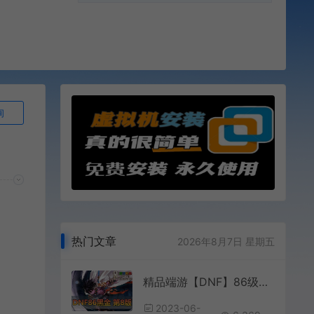
询
热门文章
2026年8月7日 星期五
精品端游【DNF】86级黑金第8版女鬼剑魔枪士男法师暗夜使者罗特斯攻坚虚拟机一键端GM网游单机
2023-06-