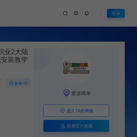
登录
职业2大陆
频安装教学
收藏 (2)
爱游网单
进入TA的商铺
联系官方客服