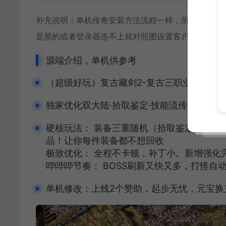
补充说明：单机传奇安装方法流程一样，所以用的通
是黑的或者登录器连不上就对照图设置客户端路径和
源端介绍，单机供参考
（超级好玩）复古藏剑2-复古三职业-2大陆
独家优化双大陆·拾取鉴定·技能流传奇！
硬核玩法： 装备三重随机（拾取鉴定+技能
品！让你每件装备都不想回收
极致优化： 全程不卡顿，补丁小。新增强化
哔哔哔节奏： BOSS刷新又快又多，打怪
单机修改：上线2个赞助，起步无忧，元宝换