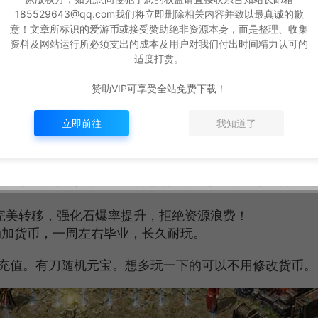
185529643@qq.com我们将立即删除相关内容并致以最真诚的歉
用教学。避免萌新出错，单独放了两张路径对照图，如果进游戏
意！文章所标识的爱游币或接受赞助绝非资源本身，而是整理、收集
资料及网站运行所必须支出的成本及用户对我们付出时间精力认可的
检查补丁路径即可
适度打赏。
赞助VIP可享受全站免费下载！
-群服毕业端
立即前往
我知道了
强化+随机词条），无废装，搭配套装与宝石，每一件都是
完美转移，强化石爆率提升，拒绝资源浪费！
自动加货币，一周左右毕业，长久耐玩。
充值。有刀随机元宝。想多玩一下的可以不用修改货币。