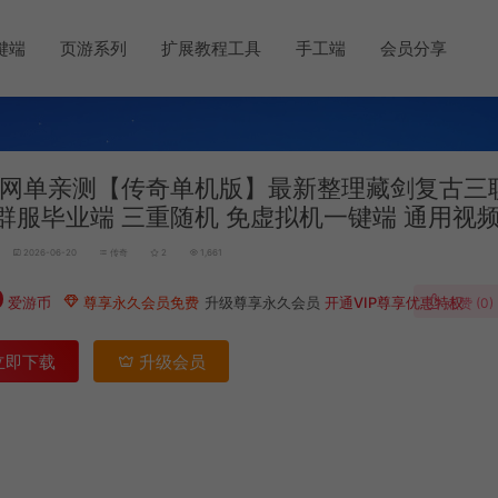
键端
页游系列
扩展教程工具
手工端
会员分享
网单亲测【传奇单机版】最新整理藏剑复古三
群服毕业端 三重随机 免虚拟机一键端 通用视
2026-06-20
传奇
2
1,661
0
爱游币
尊享永久会员免费
升级尊享永久会员
开通VIP尊享优惠特权
点赞 (
0
)
立即下载
升级会员