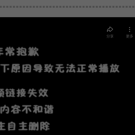
=========================================