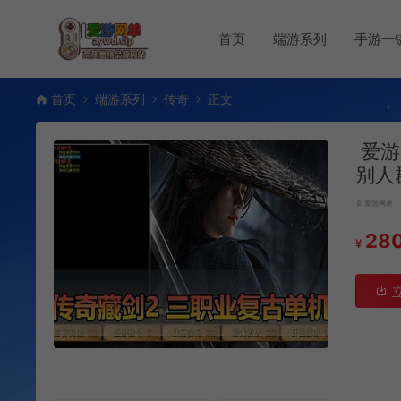
首页
端游系列
手游一
首页
端游系列
传奇
正文
爱游
别人
爱游网单
28
¥