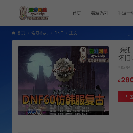
首页
端游系列
手游一
首页
端游系列
DNF
正文
亲测
怀旧
爱游网单
28
¥