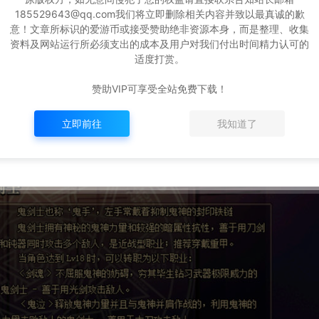
185529643@qq.com我们将立即删除相关内容并致以最真诚的歉
意！文章所标识的爱游币或接受赞助绝非资源本身，而是整理、收集
资料及网站运行所必须支出的成本及用户对我们付出时间精力认可的
适度打赏。
赞助VIP可享受全站免费下载！
立即前往
我知道了