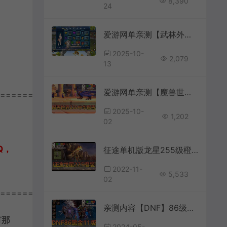
8,390
24
爱游网单亲测【武林外传】半世浮沉100级小天位 配套GM后台EL工具虚拟机一键端视频安装教学+手工端文本教学
2025-10-
2,079
13
爱游网单亲测【魔兽世界】V335中华魔兽单机一键端配套GM后台免虚拟机视频安装教学+手工端文本教学
================
2025-10-
1,202
02
Q，
征途单机版龙星255级橙装新附件完整任务神器马装坐骑GM任刷装备虚拟机一键端
2022-11-
5,533
02
================
亲测内容【DNF】86级黑金11版五职业女鬼剑带魔枪士徽章等单机Gm后台无限点券装备地下城网游单机版
有那
2024-05-