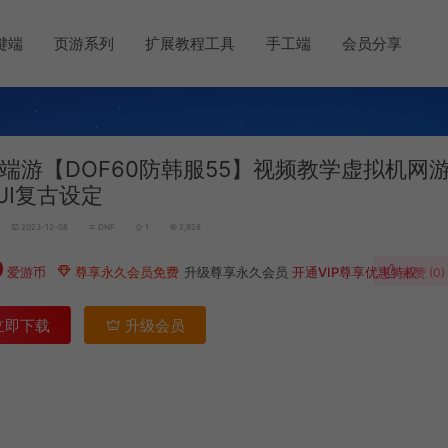
键端
页游系列
扩展教程工具
手工端
会员分享
端游【DOF60防韩服55】视频教学虚拟机网
UI复古设定
2023-12-08
DNF
1
2,928
0
爱游币
尊享永久会员免费
升级尊享永久会员
开通VIP尊享优惠特权
点赞 (
0
)
立即下载
升级会员