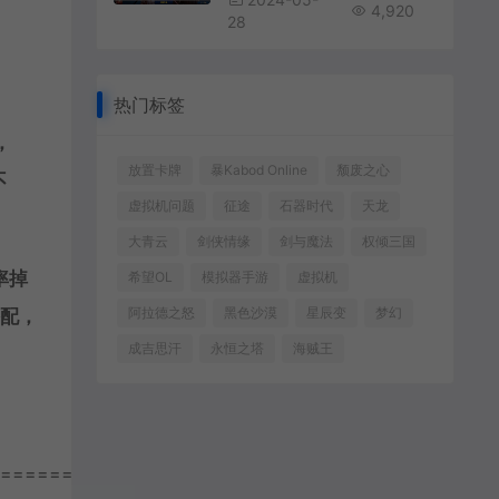
4,920
28
热门标签
，
放置卡牌
暴Kabod Online
颓废之心
不
虚拟机问题
征途
石器时代
天龙
大青云
剑侠情缘
剑与魔法
权倾三国
率掉
希望OL
模拟器手游
虚拟机
阿拉德之怒
黑色沙漠
星辰变
梦幻
搭配，
成吉思汗
永恒之塔
海贼王
================