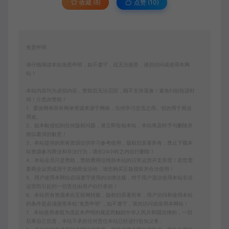
收藏 (8)
点赞 (
10
)
免责申明
请仔细阅读本站免责申明，如不遵守，或无法接受，请勿访问或使用本网
站！
本站内容均为虚拟内容，赞助后无法召回，顾不支持退换！避免纠纷耽误时
间！介意勿赞助！
1、爱游网单所有网单资源来源于网络，仅供学习交流之用。切勿用于商业
用途。
2、如本帖侵犯到任何版权问题，请立即告知本站，本站将及时予与删除并
致以最深的歉意！
3、本站提供的所有资源仅供学习参考使用，版权归原著所有，禁止下载本
站资源参与商业和非法行为，请在24小时之内自行删除！
4、本站会员只是赞助，赞助费用仅维持本站的日常运营开支所需！若您需
要商业运营或用于其他商业活动，请您购买正版授权并合法使用！
5、用户使用本网站必须遵守使用的法律法规，对于用户违法使用本站非法
运营而引起的一切责任由用户自行承担！
6、本站所有资源来自互联网转载，版权归原著所有，用户访问和使用本站
的条件是必须接受本站“免责申明”，如不遵守，请勿访问或使用本网站！
7、本站使用者因为违反本声明的规定而触犯中华人民共和国法律的，一切
后果自己负责，本站不承担任何责任本站已经进行告知义务。