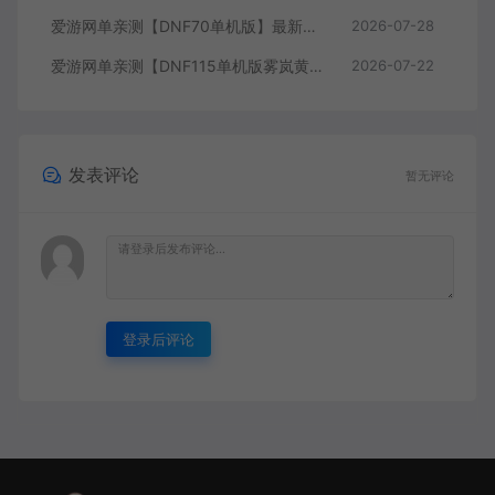
爱游网单亲测【DNF70单机版】最新整理超神70微变 魂图 异界 安图恩 四小龙 镶嵌 内辅 异次元护石宝珠 未加密PVF虚拟机一键端 视频安装教学
2026-07-28
爱游网单亲测【DNF115单机版雾岚黄昏战】最新整理带魔枪三职业 女鬼剑 女圣职者 男鬼剑女格斗新模型 美神 雾岚副本 太初装备 快捷内辅 虚拟机一键端 视频安装教学
2026-07-22
发表评论
暂无评论
登录后评论