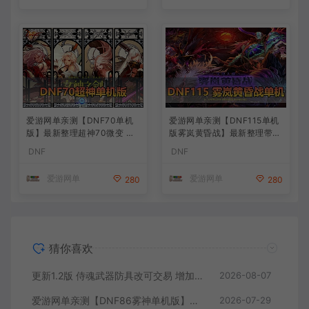
能宝珠等 在线点 装备靠爆
爱游网单亲测【DNF70单机
爱游网单亲测【DNF115单机
版】最新整理超神70微变 魂
版雾岚黄昏战】最新整理带魔
图 异界 安图恩 四小龙 镶嵌
枪三职业 女鬼剑 女圣职者 男
DNF
DNF
内辅 异次元护石宝珠 未加密
鬼剑女格斗新模型 美神 雾岚
PVF虚拟机一键端 视频安装
副本 太初装备 快捷内辅 虚拟
爱游网单
爱游网单
280
280
教学
机一键端 视频安装教学
猜你喜欢
更新1.2版 侍魂武器防具改可交易 增加掉落和在线奖励 DNF70星月侍魂联机版 新版技能 丰富异次元技能装备词条 护石 辟邪玉 皮肤外观 BUFF技能徽章 史诗装备特效徽章 技能宝珠等 在线点 装备靠爆
2026-08-07
爱游网单亲测【DNF86雾神单机版】最新整理宽屏 带内辅便捷 新技能 界面UI 大冰龙 新深渊副本 技能护石 虚拟机一键端 视频安装教学
2026-07-29