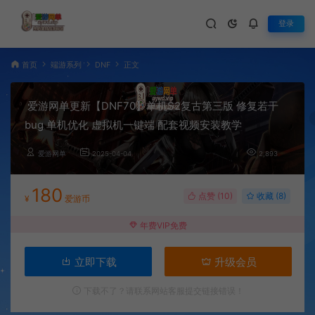
登录
首页
端游系列
DNF
正文
爱游网单更新【DNF70】单机S2复古第三版 修复若干
bug 单机优化 虚拟机一键端 配套视频安装教学
爱游网单
2025-04-04
2,893
180
点赞 (
10
)
收藏 (8)
¥
爱游币
年费VIP免费
立即下载
升级会员
下载不了？请联系网站客服提交链接错误！