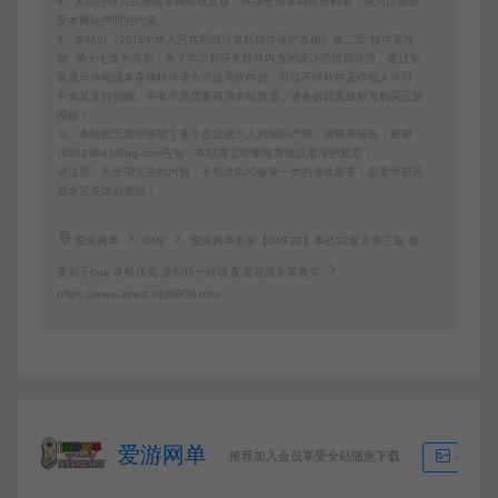
8、凡以任何方式登陆本网站或直接、间接使用本网站资料者，视为自愿接
受本网站声明的约束。
9、本站以《2013中华人民共和国计算机软件保护条例》第二章"软件菩作
权” 第十七条为原则：为了学习和研究软件内含的设计思想和原理，通过安
装显示传输或者存储软件等方式使用软件的，可以不经软件著作权人许可，
不向其支付报酬。若有学员需要商用本站资源，请务必联系版权方购买正版
授权！
10、本站如无意中侵犯了某个企业或个人的知识产权，请联系站长，邮箱：
185529643@qq.com告知，本站将立即删除并致以最深的歉意！
请注意：无所谓完美的内容，不包含BUG修复一类的修改服务！若要求较高
追求完美请勿赞助！
爱游网单
DNF
爱游网单更新【DNF70】单机S2复古第三版 修
复若干bug 单机优化 虚拟机一键端 配套视频安装教学
https://www.aywd.vip/6906.html
爱游网单
推荐加入会员享受全站随意下载
生成海