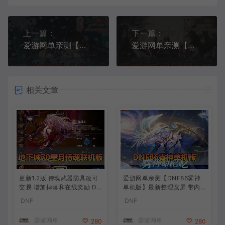
上一篇：
下一篇：
爱游网单亲测【决战ol】1.0怀旧版 内辅 GM命令刷物品道具 网游单机商业底端改虚拟机一键端视频按照教学+win手工外网端
爱游网单亲测【天堂2】单机版新纪元假人端 内置GM控制台 假人助战 免虚拟机亲测视频教学
相关文章
更新1.2版 侍魂武器防具改可
爱游网单亲测【DNF86雾神
交易 增加掉落和在线奖励 DN
单机版】最新整理宽屏 带内
F70星月侍魂联机版 新版技能
辅便捷 新技能 界面UI 大冰龙
DNF
DNF
丰富异次元技能装备词条 护
新深渊副本 技能护石 虚拟机
石 辟邪玉 皮肤外观 BUFF技
一键端 视频安装教学
爱游网单
爱游网单
280
280
能徽章 史诗装备特效徽章 技