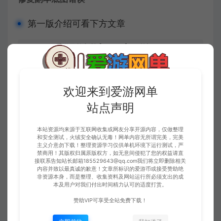
第一版介绍可看下方文章
爱游网单亲测【DNF70】S2单机
查看文章
版 极致复古导师技能 怀旧UI 徽章
镶嵌 NPC好感度系统 异界三图 带
GM后台虚拟机一键端
欢迎来到爱游网单
站点声明
本站资源均来源于互联网收集或网友分享开源内容，仅做整理
和安全测试，火绒安全确认无毒！网单内容无所谓完美，完美
主义介意勿下载！整理资源学习仅供单机环境下运行测试，严
禁商用！其版权归属原版权方，如无意间侵犯了您的权益请直
接联系告知站长邮箱185529643@qq.com我们将立即删除相关
内容并致以最真诚的歉意！文章所标识的爱游币或接受赞助绝
非资源本身，而是整理、收集资料及网站运行所必须支出的成
本及用户对我们付出时间精力认可的适度打赏。
赞助VIP可享受全站免费下载！