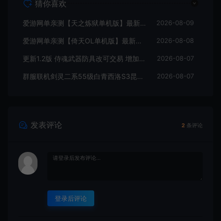
猜你喜欢
爱游网单亲测【天之炼狱单机版】最新整理怀旧无双炼狱端 带GM工具注册 GM权限命令发道具 视频安装教学 虚拟机一键端
2026-08-09
爱游网单亲测【倚天OL单机版】最新整理龙驹完善版 怀旧武侠网游单机 带GM工具可发物品装备 虚拟机一键端 视频安装教学
2026-08-08
更新1.2版 侍魂武器防具改可交易 增加掉落和在线奖励 DNF70星月侍魂联机版 新版技能 丰富异次元技能装备词条 护石 辟邪玉 皮肤外观 BUFF技能徽章 史诗装备特效徽章 技能宝珠等 在线点 装备靠爆
2026-08-07
群服联机剑灵二系55级白青西洛S3昆仑版 在线点券 每日礼包 复古玩法
2026-08-07
发表评论
2
条评论
登录后评论