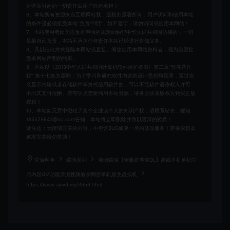
运营而引起的一切责任由用户自行承担！
6、本站所有资源来自互联网转载，版权归原著所有，用户访问和使用本站
的条件是必须接受本站“免责申明”，如不遵守，请勿访问或使用本网站！
7、本站使用者因为违反本声明的规定而触犯中华人民共和国法律的，一切
后果自己负责，本站不承担任何责任本站已经进行告知义务。
8、凡以任何方式登陆本网站或直接、间接使用本网站资料者，视为自愿接
受本网站声明的约束。
9、本站以《2013中华人民共和国计算机软件保护条例》第二章"软件菩作
权” 第十七条为原则：为了学习和研究软件内含的设计思想和原理，通过安
装显示传输或者存储软件等方式使用软件的，可以不经软件著作权人许可，
不向其支付报酬。若有学员需要商用本站资源，请务必联系版权方购买正版
授权！
10、本站如无意中侵犯了某个企业或个人的知识产权，请联系站长，邮箱：
185529643@qq.com告知，本站将立即删除并致以最深的歉意！
请注意：无所谓完美的内容，不包含BUG修复一类的修改服务！若要求较高
追求完美请勿赞助！
爱游网单
端游系列
亲测端游【金庸群侠传OL】离线本机单机学
习内容GM功能亲测视频教学网游单机版免虚拟机
https://www.aywd.vip/3656.html