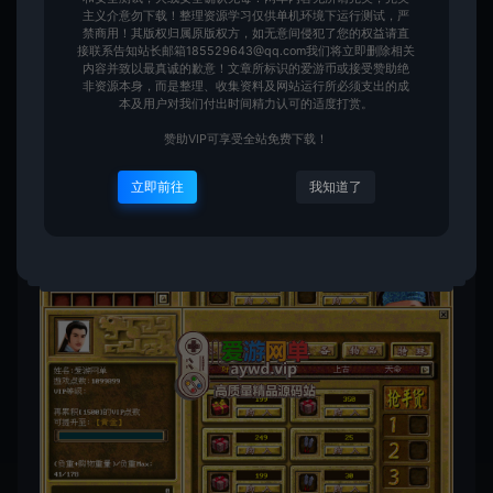
主义介意勿下载！整理资源学习仅供单机环境下运行测试，严
禁商用！其版权归属原版权方，如无意间侵犯了您的权益请直
接联系告知站长邮箱185529643@qq.com我们将立即删除相关
内容并致以最真诚的歉意！文章所标识的爱游币或接受赞助绝
非资源本身，而是整理、收集资料及网站运行所必须支出的成
本及用户对我们付出时间精力认可的适度打赏。
赞助VIP可享受全站免费下载！
立即前往
我知道了