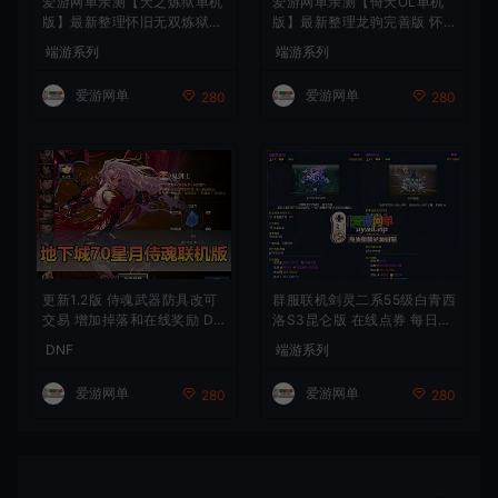
爱游网单亲测【天之炼狱单机
爱游网单亲测【倚天OL单机
版】最新整理怀旧无双炼狱端
版】最新整理龙驹完善版 怀
带GM工具注册 GM权限命令
旧武侠网游单机 带GM工具可
端游系列
端游系列
发道具 视频安装教学 虚拟机
发物品装备 虚拟机一键端 视
一键端
频安装教学
爱游网单
爱游网单
280
280
更新1.2版 侍魂武器防具改可
群服联机剑灵二系55级白青西
交易 增加掉落和在线奖励 DN
洛S3昆仑版 在线点券 每日礼
F70星月侍魂联机版 新版技能
包 复古玩法
DNF
端游系列
丰富异次元技能装备词条 护
石 辟邪玉 皮肤外观 BUFF技
爱游网单
爱游网单
280
280
能徽章 史诗装备特效徽章 技
能宝珠等 在线点 装备靠爆