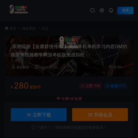
登录
首页
端游系列
正文
亲测端游【金庸群侠传OL】离线本机单机学习内容GM功
能亲测视频教学网游单机版免虚拟机
爱游网单
2024-01-21
9,740
280
点赞 (
19
)
收藏 (17)
¥
爱游币
年费VIP免费
立即下载
升级会员
下载不了？请联系网站客服提交链接错误！