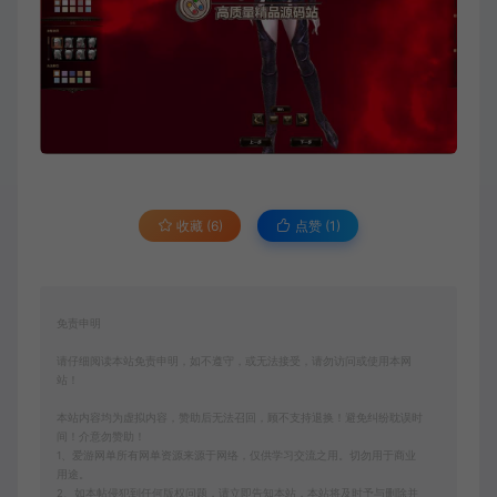
收藏 (6)
点赞 (
1
)
免责申明
请仔细阅读本站免责申明，如不遵守，或无法接受，请勿访问或使用本网
站！
本站内容均为虚拟内容，赞助后无法召回，顾不支持退换！避免纠纷耽误时
间！介意勿赞助！
1、爱游网单所有网单资源来源于网络，仅供学习交流之用。切勿用于商业
用途。
2、如本帖侵犯到任何版权问题，请立即告知本站，本站将及时予与删除并