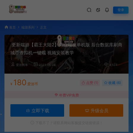
登录
首页
端游系列
正文
更新端游【霸王大陆2】商业端改单机版 后台数据库刷商
城币虚拟机一键端 视频安装教学
爱游网单
2023-06-28
4,524
180
点赞 (
1
)
收藏 (6)
¥
爱游币
年费VIP免费
立即下载
升级会员
下载不了？请联系网站客服提交链接错误！