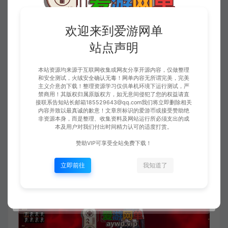
欢迎来到爱游网单
站点声明
本站资源均来源于互联网收集或网友分享开源内容，仅做整理
和安全测试，火绒安全确认无毒！网单内容无所谓完美，完美
主义介意勿下载！整理资源学习仅供单机环境下运行测试，严
禁商用！其版权归属原版权方，如无意间侵犯了您的权益请直
接联系告知站长邮箱185529643@qq.com我们将立即删除相关
内容并致以最真诚的歉意！文章所标识的爱游币或接受赞助绝
非资源本身，而是整理、收集资料及网站运行所必须支出的成
本及用户对我们付出时间精力认可的适度打赏。
赞助VIP可享受全站免费下载！
立即前往
我知道了