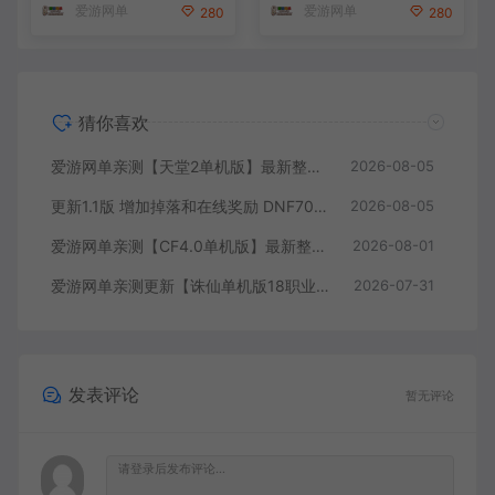
爱游网单
爱游网单
280
280
+手工端文本教学
猜你喜欢
爱游网单亲测【天堂2单机版】最新整理水龙法利昂带假人商业端制作单机 内置多功能GM控制台 可发物品装备 虚拟机一键端 视频安装教学
2026-08-05
更新1.1版 增加掉落和在线奖励 DNF70星月侍魂联机版 新版技能 丰富异次元技能装备词条 护石 辟邪玉 皮肤外观 BUFF技能徽章 史诗装备特效徽章 技能宝珠等 在线点 装备靠爆
2026-08-05
爱游网单亲测【CF4.0单机版】最新整理单机带GM后台可添加全物品装备 人机对战可选难度 带单机内辅 一键启动视频教学
2026-08-01
爱游网单亲测更新【诛仙单机版18职业】最新整理桃源诛仙精修第4版 配套GM工具可发物品装备点券 配套工具大全 虚拟机一键端 视频安装教学+手工端文本教学
2026-07-31
发表评论
暂无评论