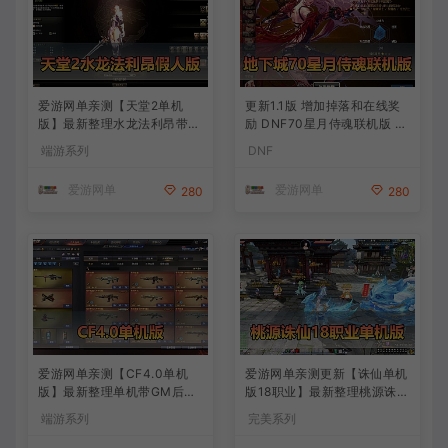
爱游网单亲测【天堂2单机
更新1.1版 增加掉落和在线奖
版】最新整理水龙法利昂带假
励 DNF70星月侍魂联机版 新
人商业端制作单机 内置多功
版技能 丰富异次元技能装备
端游系列
DNF
能GM控制台 可发物品装备
词条 护石 辟邪玉 皮肤外观 B
虚拟机一键端 视频安装教学
UFF技能徽章 史诗装备特效
爱游网单
爱游网单
280
280
徽章 技能宝珠等 在线点 装备
靠爆
爱游网单亲测【CF4.0单机
爱游网单亲测更新【诛仙单机
版】最新整理单机带GM后台
版18职业】最新整理桃源诛仙
可添加全物品装备 人机对战
精修第4版 配套GM工具可发
端游系列
完美系列
可选难度 带单机内辅 一键启
物品装备点券 配套工具大全
动视频教学
虚拟机一键端 视频安装教学