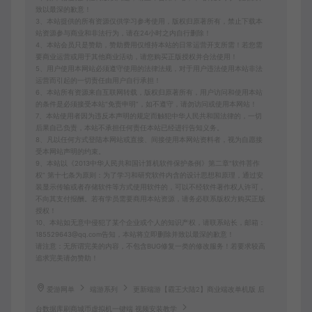
致以最深的歉意！
3、本站提供的所有资源仅供学习参考使用，版权归原著所有，禁止下载本
站资源参与商业和非法行为，请在24小时之内自行删除！
4、本站会员只是赞助，赞助费用仅维持本站的日常运营开支所需！若您需
要商业运营或用于其他商业活动，请您购买正版授权并合法使用！
5、用户使用本网站必须遵守使用的法律法规，对于用户违法使用本站非法
运营而引起的一切责任由用户自行承担！
6、本站所有资源来自互联网转载，版权归原著所有，用户访问和使用本站
的条件是必须接受本站“免责申明”，如不遵守，请勿访问或使用本网站！
7、本站使用者因为违反本声明的规定而触犯中华人民共和国法律的，一切
后果自己负责，本站不承担任何责任本站已经进行告知义务。
8、凡以任何方式登陆本网站或直接、间接使用本网站资料者，视为自愿接
受本网站声明的约束。
9、本站以《2013中华人民共和国计算机软件保护条例》第二章"软件菩作
权” 第十七条为原则：为了学习和研究软件内含的设计思想和原理，通过安
装显示传输或者存储软件等方式使用软件的，可以不经软件著作权人许可，
不向其支付报酬。若有学员需要商用本站资源，请务必联系版权方购买正版
授权！
10、本站如无意中侵犯了某个企业或个人的知识产权，请联系站长，邮箱：
185529643@qq.com告知，本站将立即删除并致以最深的歉意！
请注意：无所谓完美的内容，不包含BUG修复一类的修改服务！若要求较高
追求完美请勿赞助！
爱游网单
端游系列
更新端游【霸王大陆2】商业端改单机版 后
台数据库刷商城币虚拟机一键端 视频安装教学