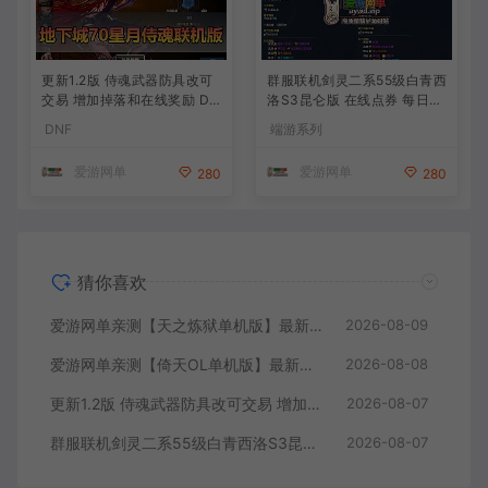
更新1.2版 侍魂武器防具改可
群服联机剑灵二系55级白青西
交易 增加掉落和在线奖励 DN
洛S3昆仑版 在线点券 每日礼
F70星月侍魂联机版 新版技能
包 复古玩法
DNF
端游系列
丰富异次元技能装备词条 护
石 辟邪玉 皮肤外观 BUFF技
爱游网单
爱游网单
280
280
能徽章 史诗装备特效徽章 技
能宝珠等 在线点 装备靠爆
猜你喜欢
爱游网单亲测【天之炼狱单机版】最新整理怀旧无双炼狱端 带GM工具注册 GM权限命令发道具 视频安装教学 虚拟机一键端
2026-08-09
爱游网单亲测【倚天OL单机版】最新整理龙驹完善版 怀旧武侠网游单机 带GM工具可发物品装备 虚拟机一键端 视频安装教学
2026-08-08
更新1.2版 侍魂武器防具改可交易 增加掉落和在线奖励 DNF70星月侍魂联机版 新版技能 丰富异次元技能装备词条 护石 辟邪玉 皮肤外观 BUFF技能徽章 史诗装备特效徽章 技能宝珠等 在线点 装备靠爆
2026-08-07
群服联机剑灵二系55级白青西洛S3昆仑版 在线点券 每日礼包 复古玩法
2026-08-07