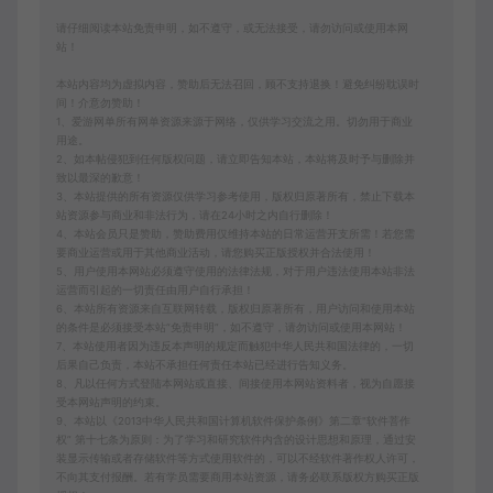
请仔细阅读本站免责申明，如不遵守，或无法接受，请勿访问或使用本网
站！
本站内容均为虚拟内容，赞助后无法召回，顾不支持退换！避免纠纷耽误时
间！介意勿赞助！
1、爱游网单所有网单资源来源于网络，仅供学习交流之用。切勿用于商业
用途。
2、如本帖侵犯到任何版权问题，请立即告知本站，本站将及时予与删除并
致以最深的歉意！
3、本站提供的所有资源仅供学习参考使用，版权归原著所有，禁止下载本
站资源参与商业和非法行为，请在24小时之内自行删除！
4、本站会员只是赞助，赞助费用仅维持本站的日常运营开支所需！若您需
要商业运营或用于其他商业活动，请您购买正版授权并合法使用！
5、用户使用本网站必须遵守使用的法律法规，对于用户违法使用本站非法
运营而引起的一切责任由用户自行承担！
6、本站所有资源来自互联网转载，版权归原著所有，用户访问和使用本站
的条件是必须接受本站“免责申明”，如不遵守，请勿访问或使用本网站！
7、本站使用者因为违反本声明的规定而触犯中华人民共和国法律的，一切
后果自己负责，本站不承担任何责任本站已经进行告知义务。
8、凡以任何方式登陆本网站或直接、间接使用本网站资料者，视为自愿接
受本网站声明的约束。
9、本站以《2013中华人民共和国计算机软件保护条例》第二章"软件菩作
权” 第十七条为原则：为了学习和研究软件内含的设计思想和原理，通过安
装显示传输或者存储软件等方式使用软件的，可以不经软件著作权人许可，
不向其支付报酬。若有学员需要商用本站资源，请务必联系版权方购买正版