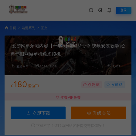
登录
首页
端游系列
正文
爱游网单亲测内容【千年3】带GM命令 视频安装教学 经
典怀旧网游单机免虚拟机
爱游网单
2024-12-08
3,421
180
点赞 (
5
)
收藏 (2)
¥
爱游币
年费VIP免费
立即下载
升级会员
下载不了？请联系网站客服提交链接错误！