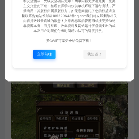
和安全测试，火绒安全确认无毒！网单内容无所谓完美，完美
主义介意勿下载！整理资源学习仅供单机环境下运行测试，严
禁商用！其版权归属原版权方，如无意间侵犯了您的权益请直
接联系告知站长邮箱185529643@qq.com我们将立即删除相关
内容并致以最真诚的歉意！文章所标识的爱游币或接受赞助绝
非资源本身，而是整理、收集资料及网站运行所必须支出的成
本及用户对我们付出时间精力认可的适度打赏。
赞助VIP可享受全站免费下载！
立即前往
我知道了