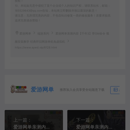
授权！
10、本站如无意中侵犯了某个企业或个人的知识产权，请联系站长，邮箱：
185529643@qq.com告知，本站将立即删除并致以最深的歉意！
请注意：无所谓完美的内容，不包含BUG修复一类的修改服务！若要求较高
追求完美请勿赞助！
爱游网单
端游系列
爱游网单亲测内容【千年3】带GM命令 视
频安装教学 经典怀旧网游单机免虚拟机
https://www.aywd.vip/6128.html
爱游网单
推荐加入会员享受全站随意下载
生成海
上一篇：
下一篇：
爱游网单亲测内容【大话2】假人摆摊西游一键端 带GM后台 怀旧4族 精品网游单机
爱游网单亲测内容【圣斗士星矢OL】v3.0网游单机版 270件圣衣 带完整GM命令 EL编辑器 无限物品道具可刷BOSS等虚拟机一键端