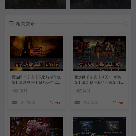
相关文章
爱游网单亲测【天之炼狱单机
爱游网单亲测【倚天OL单机
版】最新整理怀旧无双炼狱端
版】最新整理龙驹完善版 怀
带GM工具注册 GM权限命令
旧武侠网游单机 带GM工具可
端游系列
端游系列
发道具 视频安装教学 虚拟机
发物品装备 虚拟机一键端 视
一键端
频安装教学
爱游网单
爱游网单
280
280