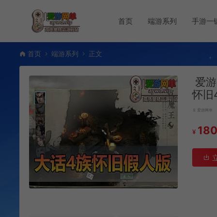
首页
端游系列
手游一
首页
端游系列
正文
爱游
怀旧
爱游网单
18
¥