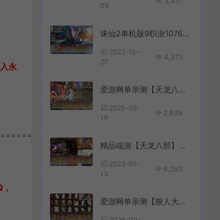
3,417
08
诛仙2单机版9职业1076GM后台可刷物品元宝金币虚拟机一键端
2022-10-
4,372
27
加入永
爱游网单亲测【天龙八部】万紫千红6带内辅内置GM假人无字谱丰富时装坐骑宝宝虚拟机一键端视频安装教学
2025-08-
2,836
19
================
精品端游【天龙八部】超变版本行走技能书GM工具虚拟机一键端视频安装教程
2023-01-
6,263
13
Q，
爱游网单亲测【狠人大话西游】单机终结版带GM权限助战内置攻略快捷选项宽屏免虚拟机一键端
2025-09-