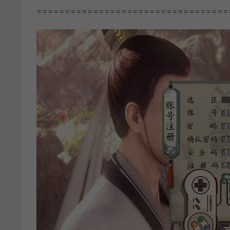
==================================