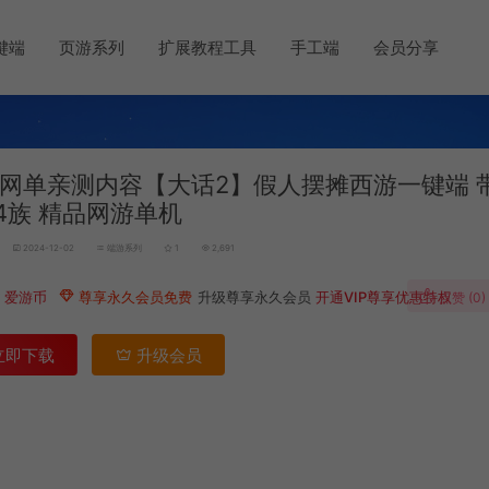
键端
页游系列
扩展教程工具
手工端
会员分享
网单亲测内容【大话2】假人摆摊西游一键端 
4族 精品网游单机
2024-12-02
端游系列
1
2,691
0
爱游币
尊享永久会员免费
升级尊享永久会员
开通VIP尊享优惠特权
点赞 (
0
)
立即下载
升级会员