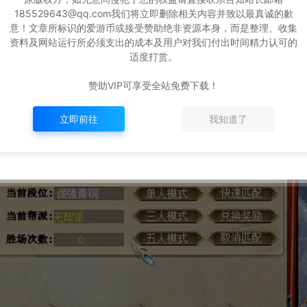
185529643@qq.com我们将立即删除相关内容并致以最真诚的歉
意！文章所标识的爱游币或接受赞助绝非资源本身，而是整理、收集
资料及网站运行所必须支出的成本及用户对我们付出时间精力认可的
适度打赏。
赞助VIP可享受全站免费下载！
立即前往
我知道了