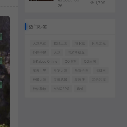
1,799
================
26
热门标签
天龙八部
权倾三国
地下城
闪烁之光
外网搭建
天龙
网游单机版
暴Kabod Online
QQ飞车
QQ三国
魔兽世界
斗罗大陆
放置卡牌
海贼王
神魔大陆
灵魂武器
星辰变
黑色沙漠
神佑释放
MMORPG
诛仙