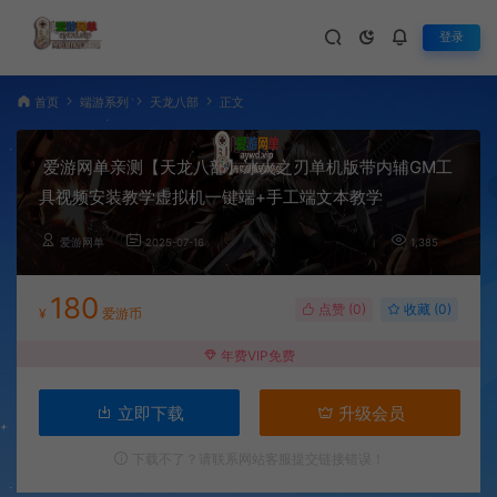
登录
首页
端游系列
天龙八部
正文
爱游网单亲测【天龙八部】冰火之刃单机版带内辅GM工
具视频安装教学虚拟机一键端+手工端文本教学
爱游网单
2025-07-16
1,385
180
点赞 (
0
)
收藏 (0)
¥
爱游币
年费VIP免费
立即下载
升级会员
下载不了？请联系网站客服提交链接错误！