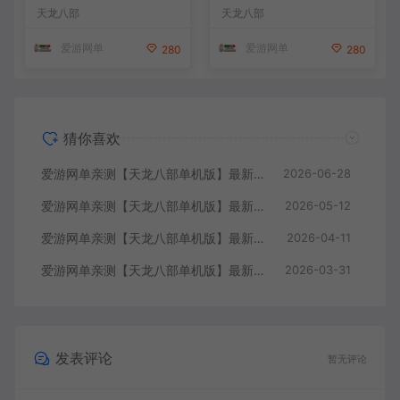
地微改仿官复古版 无字谱 便
轮回情怀转生超变端带装备回
天龙八部
天龙八部
捷传送 快捷内辅 配套GM工
收体系 GM后台 虚拟机一键
具 自由视角 虚拟机一键端 视
端 视频安装教学
爱游网单
爱游网单
280
280
频安装教学
猜你喜欢
爱游网单亲测【天龙八部单机版】最新整理怀旧64位源端洛洛1.9 带GM工具 视频安装教学 虚拟机一键端
2026-06-28
爱游网单亲测【天龙八部单机版】最新整理全民争霸微变完整单机端 带GM 配套道具代码 解锁充值奖励 视频安装教学 虚拟机一键端
2026-05-12
爱游网单亲测【天龙八部单机版】最新整理会员分享遗忘之地微改仿官复古版 无字谱 便捷传送 快捷内辅 配套GM工具 自由视角 虚拟机一键端 视频安装教学
2026-04-11
爱游网单亲测【天龙八部单机版】最新整理回味09年寻仙轮回情怀转生超变端带装备回收体系 GM后台 虚拟机一键端 视频安装教学
2026-03-31
发表评论
暂无评论