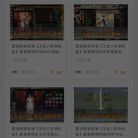
爱游网单亲测【天龙八部单机
爱游网单亲测【天龙八部单机
版】最新整理怀旧64位源端
版】最新整理全民争霸微变完
洛洛1.9 带GM工具 视频安装
整单机端 带GM 配套道具代
天龙八部
天龙八部
教学 虚拟机一键端
码 解锁充值奖励 视频安装教
学 虚拟机一键端
爱游网单
爱游网单
280
280
爱游网单亲测【天龙八部单机
爱游网单亲测【天龙八部单机
版】最新整理会员分享遗忘之
版】最新整理回味09年寻仙