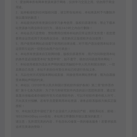
1、爱游网单所有网单资源来源于网络，仅供学习交流之用。切勿用于商业
用途。
2、如本帖侵犯到任何版权问题，请立即告知本站，本站将及时予与删除并
致以最深的歉意！
3、本站提供的所有资源仅供学习参考使用，版权归原著所有，禁止下载本
站资源参与商业和非法行为，请在24小时之内自行删除！
4、本站会员只是赞助，赞助费用仅维持本站的日常运营开支所需！若您需
要商业运营或用于其他商业活动，请您购买正版授权并合法使用！
5、用户使用本网站必须遵守使用的法律法规，对于用户违法使用本站非法
运营而引起的一切责任由用户自行承担！
6、本站所有资源来自互联网转载，版权归原著所有，用户访问和使用本站
的条件是必须接受本站“免责申明”，如不遵守，请勿访问或使用本网站！
7、本站使用者因为违反本声明的规定而触犯中华人民共和国法律的，一切
后果自己负责，本站不承担任何责任本站已经进行告知义务。
8、凡以任何方式登陆本网站或直接、间接使用本网站资料者，视为自愿接
受本网站声明的约束。
9、本站以《2013中华人民共和国计算机软件保护条例》第二章"软件菩作
权” 第十七条为原则：为了学习和研究软件内含的设计思想和原理，通过安
装显示传输或者存储软件等方式使用软件的，可以不经软件著作权人许可，
不向其支付报酬。若有学员需要商用本站资源，请务必联系版权方购买正版
授权！
10、本站如无意中侵犯了某个企业或个人的知识产权，请联系站长，邮箱：
185529643@qq.com告知，本站将立即删除并致以最深的歉意！
请注意：无所谓完美的内容，不包含BUG修复一类的修改服务！若要求较高
追求完美请勿赞助！