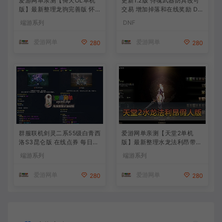
爱游网单亲测【倚天OL单机
更新1.2版 侍魂武器防具改可
版】最新整理龙驹完善版 怀
交易 增加掉落和在线奖励 DN
旧武侠网游单机 带GM工具可
F70星月侍魂联机版 新版技能
端游系列
DNF
发物品装备 虚拟机一键端 视
丰富异次元技能装备词条 护
频安装教学
石 辟邪玉 皮肤外观 BUFF技
爱游网单
爱游网单
280
280
能徽章 史诗装备特效徽章 技
能宝珠等 在线点 装备靠爆
群服联机剑灵二系55级白青西
爱游网单亲测【天堂2单机
洛S3昆仑版 在线点券 每日礼
版】最新整理水龙法利昂带假
包 复古玩法
人商业端制作单机 内置多功
端游系列
端游系列
能GM控制台 可发物品装备
虚拟机一键端 视频安装教学
爱游网单
爱游网单
280
280