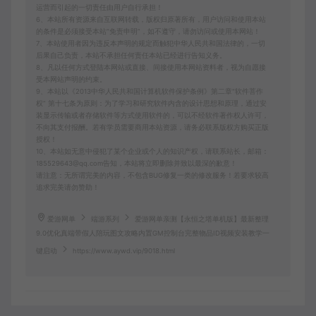
运营而引起的一切责任由用户自行承担！
6、本站所有资源来自互联网转载，版权归原著所有，用户访问和使用本站
的条件是必须接受本站“免责申明”，如不遵守，请勿访问或使用本网站！
7、本站使用者因为违反本声明的规定而触犯中华人民共和国法律的，一切
后果自己负责，本站不承担任何责任本站已经进行告知义务。
8、凡以任何方式登陆本网站或直接、间接使用本网站资料者，视为自愿接
受本网站声明的约束。
9、本站以《2013中华人民共和国计算机软件保护条例》第二章"软件菩作
权” 第十七条为原则：为了学习和研究软件内含的设计思想和原理，通过安
装显示传输或者存储软件等方式使用软件的，可以不经软件著作权人许可，
不向其支付报酬。若有学员需要商用本站资源，请务必联系版权方购买正版
授权！
10、本站如无意中侵犯了某个企业或个人的知识产权，请联系站长，邮箱：
185529643@qq.com告知，本站将立即删除并致以最深的歉意！
请注意：无所谓完美的内容，不包含BUG修复一类的修改服务！若要求较高
追求完美请勿赞助！
爱游网单
端游系列
爱游网单亲测【永恒之塔单机版】最新整理
9.0优化真端带假人陪玩图文攻略内置GM控制台完整物品ID视频安装教学一
键启动
https://www.aywd.vip/9018.html