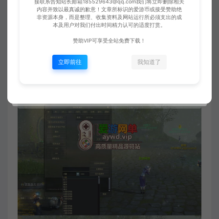
接联系告知站长邮箱185529643@qq.com我们将立即删除相关
内容并致以最真诚的歉意！文章所标识的爱游币或接受赞助绝
非资源本身，而是整理、收集资料及网站运行所必须支出的成
本及用户对我们付出时间精力认可的适度打赏。
赞助VIP可享受全站免费下载！
立即前往
我知道了