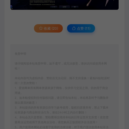
收藏 (20)
点赞 (
11
)
免责申明
请仔细阅读本站免责申明，如不遵守，或无法接受，请勿访问或使用本网
站！
本站内容均为虚拟内容，赞助后无法召回，顾不支持退换！避免纠纷耽误时
间！介意勿赞助！
1、爱游网单所有网单资源来源于网络，仅供学习交流之用。切勿用于商业
用途。
2、如本帖侵犯到任何版权问题，请立即告知本站，本站将及时予与删除并
致以最深的歉意！
3、本站提供的所有资源仅供学习参考使用，版权归原著所有，禁止下载本
站资源参与商业和非法行为，请在24小时之内自行删除！
4、本站会员只是赞助，赞助费用仅维持本站的日常运营开支所需！若您需
要商业运营或用于其他商业活动，请您购买正版授权并合法使用！
5、用户使用本网站必须遵守使用的法律法规，对于用户违法使用本站非法