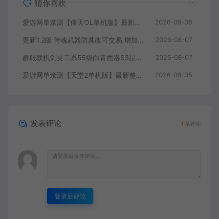
猜你喜欢
爱游网单亲测【倚天OL单机版】最新整理龙驹完善版 怀旧武侠网游单机 带GM工具可发物品装备 虚拟机一键端 视频安装教学
2026-08-08
更新1.2版 侍魂武器防具改可交易 增加掉落和在线奖励 DNF70星月侍魂联机版 新版技能 丰富异次元技能装备词条 护石 辟邪玉 皮肤外观 BUFF技能徽章 史诗装备特效徽章 技能宝珠等 在线点 装备靠爆
2026-08-07
群服联机剑灵二系55级白青西洛S3昆仑版 在线点券 每日礼包 复古玩法
2026-08-07
爱游网单亲测【天堂2单机版】最新整理水龙法利昂带假人商业端制作单机 内置多功能GM控制台 可发物品装备 虚拟机一键端 视频安装教学
2026-08-05
发表评论
1
条评论
登录后评论