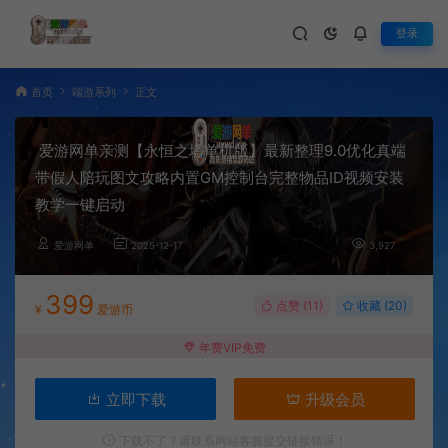
登录
首页
端游系列
正文
爱游网单亲测【永恒之塔单机版】最新整理9.0优化真端
带假人陪玩图文攻略内置GM控制台完整物品ID视频安装
教学一键启动
爱游网单
2025-12-17
3,927
399
点赞 (
11
)
收藏 (20)
¥
爱游币
年费VIP免费
立即下载
升级会员
下载不了？请联系网站客服提交链接错误！