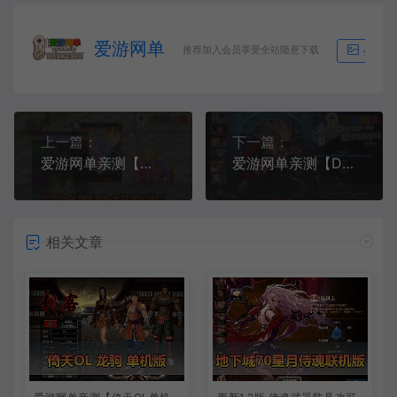
爱游网单
推荐加入会员享受全站随意下载
生成海
上一篇：
下一篇：
爱游网单亲测【征途单机版】最新整理魔盒超变带内辅GM命令工具可刷物品道具虚拟机一键端视频安装教学
爱游网单亲测【DNF70单机版】极简3.0往昔之城直升版 爆装模式 数值无魔改 异界宠物装备宝珠 徽章镶嵌 内辅 未加密PVF支持修改 虚拟机一键端
相关文章