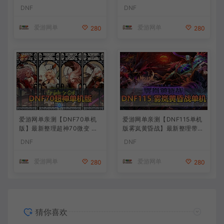
F70星月侍魂联机版 新版技能
辅便捷 新技能 界面UI 大冰龙
DNF
DNF
丰富异次元技能装备词条 护
新深渊副本 技能护石 虚拟机
石 辟邪玉 皮肤外观 BUFF技
一键端 视频安装教学
爱游网单
爱游网单
280
280
能徽章 史诗装备特效徽章 技
能宝珠等 在线点 装备靠爆
爱游网单亲测【DNF70单机
爱游网单亲测【DNF115单机
版】最新整理超神70微变 魂
版雾岚黄昏战】最新整理带魔
图 异界 安图恩 四小龙 镶嵌
枪三职业 女鬼剑 女圣职者 男
DNF
DNF
内辅 异次元护石宝珠 未加密
鬼剑女格斗新模型 美神 雾岚
PVF虚拟机一键端 视频安装
副本 太初装备 快捷内辅 虚拟
爱游网单
爱游网单
280
280
教学
机一键端 视频安装教学
猜你喜欢