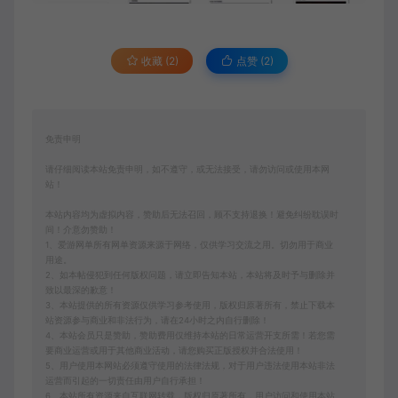
收藏 (2)
点赞 (
2
)
免责申明
请仔细阅读本站免责申明，如不遵守，或无法接受，请勿访问或使用本网
站！
本站内容均为虚拟内容，赞助后无法召回，顾不支持退换！避免纠纷耽误时
间！介意勿赞助！
1、爱游网单所有网单资源来源于网络，仅供学习交流之用。切勿用于商业
用途。
2、如本帖侵犯到任何版权问题，请立即告知本站，本站将及时予与删除并
致以最深的歉意！
3、本站提供的所有资源仅供学习参考使用，版权归原著所有，禁止下载本
站资源参与商业和非法行为，请在24小时之内自行删除！
4、本站会员只是赞助，赞助费用仅维持本站的日常运营开支所需！若您需
要商业运营或用于其他商业活动，请您购买正版授权并合法使用！
5、用户使用本网站必须遵守使用的法律法规，对于用户违法使用本站非法
运营而引起的一切责任由用户自行承担！
6、本站所有资源来自互联网转载，版权归原著所有，用户访问和使用本站