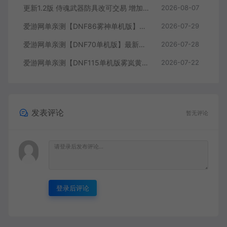
更新1.2版 侍魂武器防具改可交易 增加掉落和在线奖励 DNF70星月侍魂联机版 新版技能 丰富异次元技能装备词条 护石 辟邪玉 皮肤外观 BUFF技能徽章 史诗装备特效徽章 技能宝珠等 在线点 装备靠爆
2026-08-07
爱游网单亲测【DNF86雾神单机版】最新整理宽屏 带内辅便捷 新技能 界面UI 大冰龙 新深渊副本 技能护石 虚拟机一键端 视频安装教学
2026-07-29
爱游网单亲测【DNF70单机版】最新整理超神70微变 魂图 异界 安图恩 四小龙 镶嵌 内辅 异次元护石宝珠 未加密PVF虚拟机一键端 视频安装教学
2026-07-28
爱游网单亲测【DNF115单机版雾岚黄昏战】最新整理带魔枪三职业 女鬼剑 女圣职者 男鬼剑女格斗新模型 美神 雾岚副本 太初装备 快捷内辅 虚拟机一键端 视频安装教学
2026-07-22
发表评论
暂无评论
登录后评论