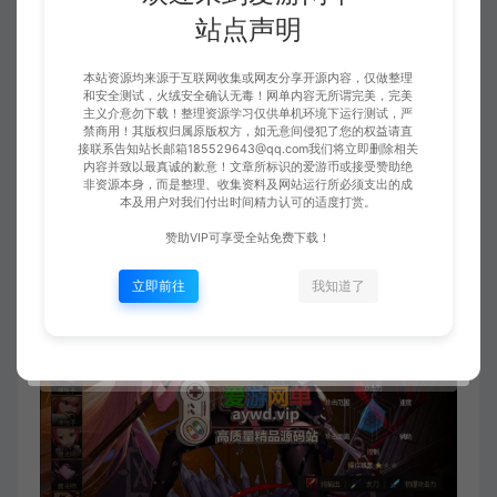
站点声明
本站资源均来源于互联网收集或网友分享开源内容，仅做整理
和安全测试，火绒安全确认无毒！网单内容无所谓完美，完美
主义介意勿下载！整理资源学习仅供单机环境下运行测试，严
禁商用！其版权归属原版权方，如无意间侵犯了您的权益请直
接联系告知站长邮箱185529643@qq.com我们将立即删除相关
内容并致以最真诚的歉意！文章所标识的爱游币或接受赞助绝
非资源本身，而是整理、收集资料及网站运行所必须支出的成
本及用户对我们付出时间精力认可的适度打赏。
赞助VIP可享受全站免费下载！
立即前往
我知道了