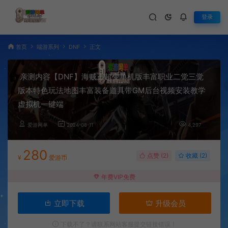
登录
首页
端游系列
DNF
正文
亲测内容【DNF】海贼王超变单机版丰富职业二觉三觉
版本特色玩法地图丰富装备道具带GM后台视频安装教学
虚拟机一键端
爱游网单
2024-08-11
4,297
280
点赞 (
2
)
收藏 (2)
¥
爱游币
年费VIP免费
立即下载
升级会员
下载不了？请联系网站客服提交链接错误！