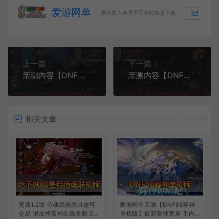
爱游网单
推荐加入会员享受全站随意下载
生成海
上一篇：
下一篇：
亲测内容【DNF】70级单机版可直升满级带忍者影舞者复仇者等职业带GM后台视频安装教学虚拟机一键端
亲测内容【DNF】网游单机版纯净70版本第三季第三章带装备开孔镶嵌精品端视频安装教学GM后台虚拟机一键端
相关文章
更新1.2版 侍魂武器防具改可
爱游网单亲测【DNF86雾神
交易 增加掉落和在线奖励 DN
单机版】最新整理宽屏 带内