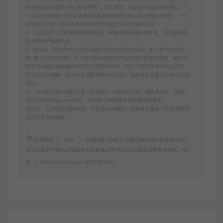
的条件是必须接受本站“免责申明”，如不遵守，请勿访问或使用本网站！
7、本站使用者因为违反本声明的规定而触犯中华人民共和国法律的，一切
后果自己负责，本站不承担任何责任本站已经进行告知义务。
8、凡以任何方式登陆本网站或直接、间接使用本网站资料者，视为自愿接
受本网站声明的约束。
9、本站以《2013中华人民共和国计算机软件保护条例》第二章"软件菩作
权” 第十七条为原则：为了学习和研究软件内含的设计思想和原理，通过安
装显示传输或者存储软件等方式使用软件的，可以不经软件著作权人许可，
不向其支付报酬。若有学员需要商用本站资源，请务必联系版权方购买正版
授权！
10、本站如无意中侵犯了某个企业或个人的知识产权，请联系站长，邮箱：
185529643@qq.com告知，本站将立即删除并致以最深的歉意！
请注意：无所谓完美的内容，不包含BUG修复一类的修改服务！若要求较高
追求完美请勿赞助！
爱游网单
DNF
亲测内容【DNF】海贼王超变单机版丰富职业二
觉三觉版本特色玩法地图丰富装备道具带GM后台视频安装教学虚拟机一键
端
https://www.aywd.vip/5176.html