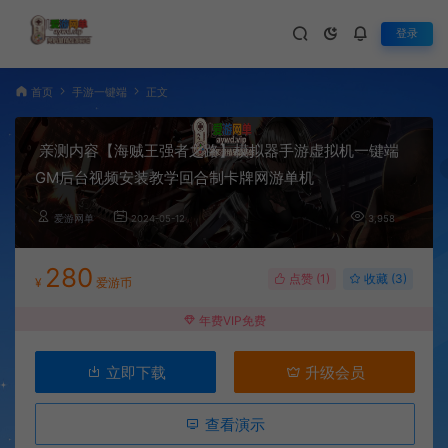
登录
首页
手游一键端
正文
亲测内容【海贼王强者之路】模拟器手游虚拟机一键端
GM后台视频安装教学回合制卡牌网游单机
爱游网单
2024-05-12
3,958
280
点赞 (
1
)
收藏 (3)
¥
爱游币
年费VIP免费
立即下载
升级会员
查看演示