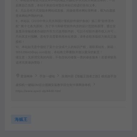
7、本站使用者因为违反本声明的规定而触犯中华人民共和国法律的，一切
后果自己负责，本站不承担任何责任本站已经进行告知义务。
8、凡以任何方式登陆本网站或直接、间接使用本网站资料者，视为自愿接
受本网站声明的约束。
9、本站以《2013中华人民共和国计算机软件保护条例》第二章"软件菩作
权” 第十七条为原则：为了学习和研究软件内含的设计思想和原理，通过安
装显示传输或者存储软件等方式使用软件的，可以不经软件著作权人许可，
不向其支付报酬。若有学员需要商用本站资源，请务必联系版权方购买正版
授权！
10、本站如无意中侵犯了某个企业或个人的知识产权，请联系站长，邮箱：
185529643@qq.com告知，本站将立即删除并致以最深的歉意！
请注意：无所谓完美的内容，不包含BUG修复一类的修改服务！若要求较高
追求完美请勿赞助！
爱游网单
手游一键端
亲测内容【海贼王强者之路】模拟器手游
虚拟机一键端GM后台视频安装教学回合制卡牌网游单机
https://www.aywd.vip/4448.html
海贼王