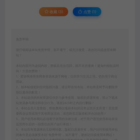
收藏 (3)
点赞 (
1
)
免责申明
请仔细阅读本站免责申明，如不遵守，或无法接受，请勿访问或使用本网
站！
本站内容均为虚拟内容，赞助后无法召回，顾不支持退换！避免纠纷耽误时
间！介意勿赞助！
1、爱游网单所有网单资源来源于网络，仅供学习交流之用。切勿用于商业
用途。
2、如本帖侵犯到任何版权问题，请立即告知本站，本站将及时予与删除并
致以最深的歉意！
3、本站提供的所有资源仅供学习参考使用，版权归原著所有，禁止下载本
站资源参与商业和非法行为，请在24小时之内自行删除！
4、本站会员只是赞助，赞助费用仅维持本站的日常运营开支所需！若您需
要商业运营或用于其他商业活动，请您购买正版授权并合法使用！
5、用户使用本网站必须遵守使用的法律法规，对于用户违法使用本站非法
运营而引起的一切责任由用户自行承担！
6、本站所有资源来自互联网转载，版权归原著所有，用户访问和使用本站
的条件是必须接受本站“免责申明”，如不遵守，请勿访问或使用本网站！