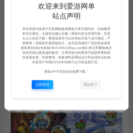
欢迎来到爱游网单
站点声明
本站资源均来源于互联网收集或网友分享开源内容，仅做整理
和安全测试，火绒安全确认无毒！网单内容无所谓完美，完美
主义介意勿下载！整理资源学习仅供单机环境下运行测试，严
禁商用！其版权归属原版权方，如无意间侵犯了您的权益请直
接联系告知站长邮箱185529643@qq.com我们将立即删除相关
内容并致以最真诚的歉意！文章所标识的爱游币或接受赞助绝
非资源本身，而是整理、收集资料及网站运行所必须支出的成
本及用户对我们付出时间精力认可的适度打赏。
赞助VIP可享受全站免费下载！
立即前往
我知道了