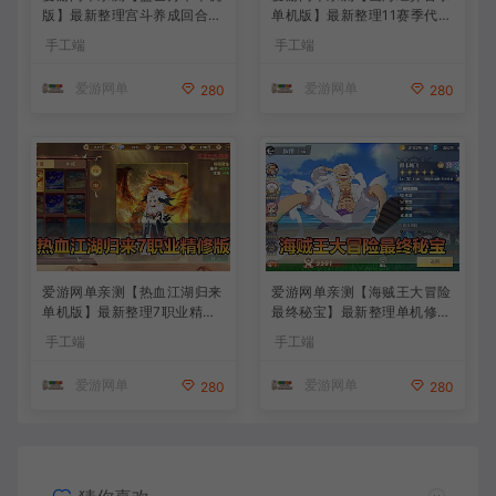
版】最新整理宫斗养成回合抽
单机版】最新整理11赛季代金
卡多区跨服代金券内购虚拟机
券内购版 带GM物品充值后台
手工端
手工端
一键端视频教学+linux手工外
模拟器手游 解压一键端 视频
网端文本教学
安装教学+手工端文本教学
爱游网单
爱游网单
280
280
爱游网单亲测【热血江湖归来
爱游网单亲测【海贼王大冒险
单机版】最新整理7职业精修
最终秘宝】最新整理单机修复
多项修复 带网页GM物品后台
版 带网页GM充值物品后台
手工端
手工端
代金券内购 虚拟机一键端视
回合制抽卡模拟器手游 虚拟
频安装教学+手工端文本教学
机一键端视频教学+手工端文
爱游网单
爱游网单
280
280
本教学