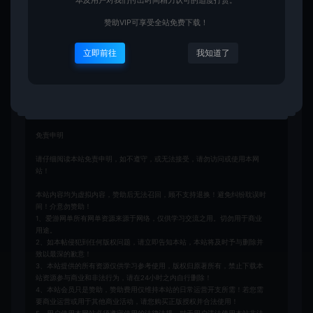
本及用户对我们付出时间精力认可的适度打赏。
赞助VIP可享受全站免费下载！
立即前往
我知道了
收藏 (6)
点赞 (
2
)
免责申明
请仔细阅读本站免责申明，如不遵守，或无法接受，请勿访问或使用本网
站！
本站内容均为虚拟内容，赞助后无法召回，顾不支持退换！避免纠纷耽误时
间！介意勿赞助！
1、爱游网单所有网单资源来源于网络，仅供学习交流之用。切勿用于商业
用途。
2、如本帖侵犯到任何版权问题，请立即告知本站，本站将及时予与删除并
致以最深的歉意！
3、本站提供的所有资源仅供学习参考使用，版权归原著所有，禁止下载本
站资源参与商业和非法行为，请在24小时之内自行删除！
4、本站会员只是赞助，赞助费用仅维持本站的日常运营开支所需！若您需
要商业运营或用于其他商业活动，请您购买正版授权并合法使用！