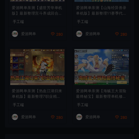
爱游网单亲测【盛世芳华单机
爱游网单亲测【山海经异兽录
版】最新整理宫斗养成回合抽
单机版】最新整理11赛季代金
卡多区跨服代金券内购虚拟机
券内购版 带GM物品充值后台
手工端
手工端
一键端视频教学+linux手工外
模拟器手游 解压一键端 视频
网端文本教学
安装教学+手工端文本教学
爱游网单
爱游网单
280
280
爱游网单亲测【热血江湖归来
爱游网单亲测【海贼王大冒险
单机版】最新整理7职业精修
最终秘宝】最新整理单机修复
多项修复 带网页GM物品后台
版 带网页GM充值物品后台
手工端
手工端
代金券内购 虚拟机一键端视
回合制抽卡模拟器手游 虚拟
频安装教学+手工端文本教学
机一键端视频教学+手工端文
爱游网单
爱游网单
280
280
本教学