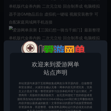
欢迎来到爱游网单
站点声明
本站资源均来源于互联网收集或网友分享开源内容，仅做整理
和安全测试，火绒安全确认无毒！网单内容无所谓完美，完美
主义介意勿下载！整理资源学习仅供单机环境下运行测试，严
禁商用！其版权归属原版权方，如无意间侵犯了您的权益请直
接联系告知站长邮箱185529643@qq.com我们将立即删除相关
内容并致以最真诚的歉意！文章所标识的爱游币或接受赞助绝
非资源本身，而是整理、收集资料及网站运行所必须支出的成