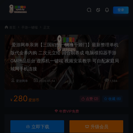
登录
首页
手游一键端
正文
爱游网单亲测【三国幻想一骑当千姬门】最新整理单机
版代金券内购 二次元立绘 回合制养成 电脑模拟器手游
GM物品后台 虚拟机一键端 视频安装教学 可自配家庭局
域网手机连接
爱游网单
2026-05-14
1,594
280
点赞 (
2
)
收藏 (6)
¥
爱游币
年费VIP免费
立即下载
升级会员