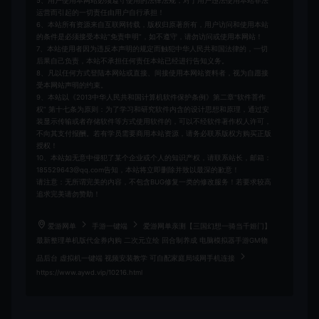
5、用户使用本网站必须遵守使用的法律法规，对于用户违法使用本站非法
运营而引起的一切责任由用户自行承担！
6、本站所有资源来自互联网转载，版权归原著所有，用户访问和使用本站
的条件是必须接受本站“免责申明”，如不遵守，请勿访问或使用本网站！
7、本站使用者因为违反本声明的规定而触犯中华人民共和国法律的，一切
后果自己负责，本站不承担任何责任本站已经进行告知义务。
8、凡以任何方式登陆本网站或直接、间接使用本网站资料者，视为自愿接
受本网站声明的约束。
9、本站以《2013中华人民共和国计算机软件保护条例》第二章"软件菩作
权” 第十七条为原则：为了学习和研究软件内含的设计思想和原理，通过安
装显示传输或者存储软件等方式使用软件的，可以不经软件著作权人许可，
不向其支付报酬。若有学员需要商用本站资源，请务必联系版权方购买正版
授权！
10、本站如无意中侵犯了某个企业或个人的知识产权，请联系站长，邮箱：
185529643@qq.com告知，本站将立即删除并致以最深的歉意！
请注意：无所谓完美的内容，不包含BUG修复一类的修改服务！若要求较高
追求完美请勿赞助！
爱游网单
手游一键端
爱游网单亲测【三国幻想一骑当千姬门】
最新整理单机版代金券内购 二次元立绘 回合制养成 电脑模拟器手游GM物
品后台 虚拟机一键端 视频安装教学 可自配家庭局域网手机连接
https://www.aywd.vip/10216.html