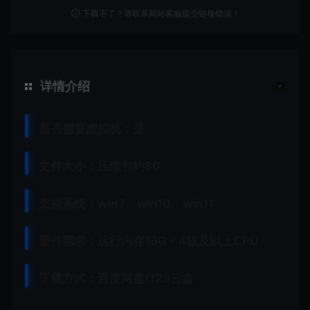
下载不了？请联系网站客服提交链接错误！
详情介绍
是否需要虚拟机：是
文件大小：压缩包约8G
支持系统：win7、win10、win11
硬件需求：运行内存16G +
4核及以上CPU
下载方式：
百度网盘/123云盘