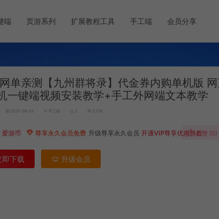
键端
页游系列
扩展教程工具
手工端
会员分享
网单亲测【九州群将录】代金券内购单机版 网
机一键端视频安装教学+手工外网端文本教学
2025-09-02
手工端
2
3,236
0
爱游币
尊享永久会员免费
升级尊享永久会员
开通VIP尊享优惠特权
点赞 (
0
)
立即下载
升级会员