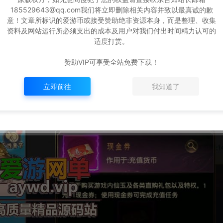
185529643@qq.com我们将立即删除相关内容并致以最真诚的歉
意！文章所标识的爱游币或接受赞助绝非资源本身，而是整理、收集
资料及网站运行所必须支出的成本及用户对我们付出时间精力认可的
适度打赏。
赞助VIP可享受全站免费下载！
立即前往
我知道了