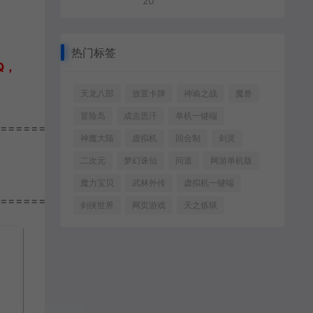
20
热门标签
Q，
天龙八部
放置卡牌
神谕之战
魔兽
冒险岛
成吉思汗
单机一键端
================
神魔大陆
虚拟机
回合制
剑灵
二次元
梦幻诛仙
问道
网游单机版
魔力宝贝
武林外传
虚拟机一键端
================
剑侠世界
网页游戏
天之炼狱