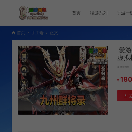
首页
端游系列
手游一
首页
手工端
正文
爱游
虚拟
爱游网单
18
¥