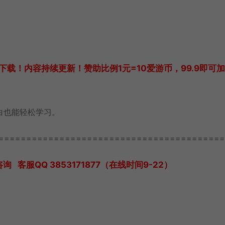
载！内容持续更新！赞助比例1元=10爱游币，99.9即可
白也能轻松学习。
=========================================
服QQ 3853171877（在线时间9-22）