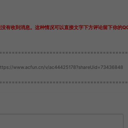
服没有收到消息。这种情况可以直接文字下方评论留下你的Q
=========================================
.acfun.cn/v/ac44425178?shareUid=73436848
=========================================