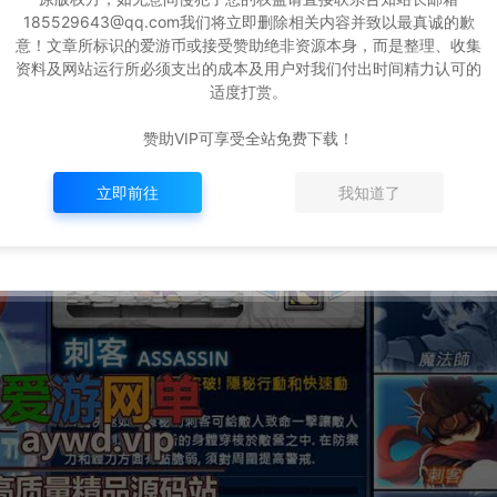
185529643@qq.com我们将立即删除相关内容并致以最真诚的歉
意！文章所标识的爱游币或接受赞助绝非资源本身，而是整理、收集
资料及网站运行所必须支出的成本及用户对我们付出时间精力认可的
适度打赏。
赞助VIP可享受全站免费下载！
立即前往
我知道了