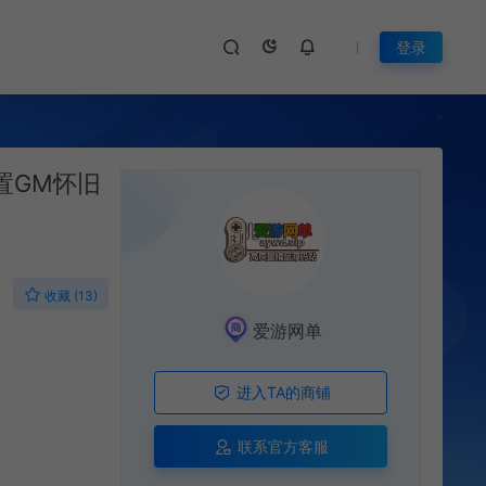
登录
置GM怀旧
收藏 (13)
爱游网单
进入TA的商铺
联系官方客服