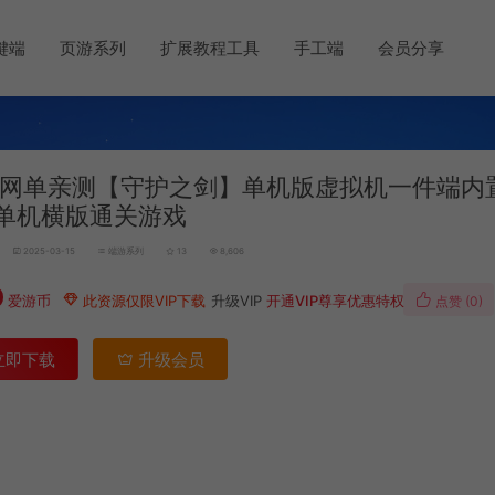
键端
页游系列
扩展教程工具
手工端
会员分享
网单亲测【守护之剑】单机版虚拟机一件端内
单机横版通关游戏
2025-03-15
端游系列
13
8,606
0
爱游币
此资源仅限VIP下载
升级VIP
开通VIP尊享优惠特权
点赞 (
0
)
立即下载
升级会员