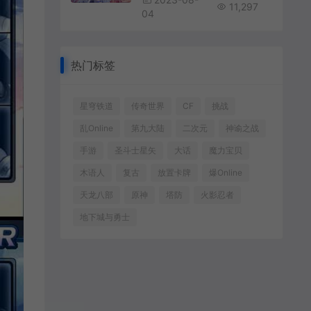
11,297
04
热门标签
星穹铁道
传奇世界
CF
挑战
乱Online
第九大陆
二次元
神谕之战
手游
圣斗士星矢
大话
魔力宝贝
木语人
复古
放置卡牌
爆Online
天龙八部
原神
塔防
火影忍者
地下城与勇士