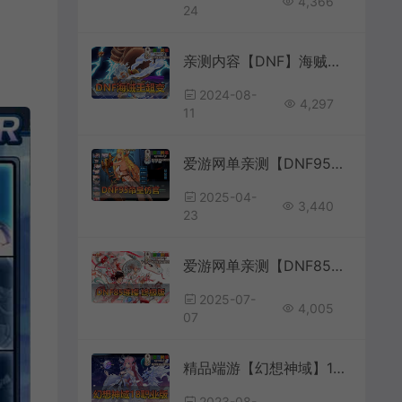
4,366
24
亲测内容【DNF】海贼王超变单机版丰富职业二觉三觉版本特色玩法地图丰富装备道具带GM后台视频安装教学虚拟机一键端
2024-08-
4,297
11
爱游网单亲测【DNF95】单机版守护者 魔枪士 配套图文攻略 内辅 GM后台视频安装教学虚拟机一键端
2025-04-
3,440
23
爱游网单亲测【DNF85璀璨】单机仿官数值无魔改 女鬼剑女圣职者 主线剧情 安图恩卢克超时空副本 徽章镶嵌 未加密PVF GM工具包 视频安装教学虚拟机一键端
2025-07-
4,005
07
精品端游【幻想神域】18职业V15版本新职业视频安装教程GM后台可注册账号虚拟机一键端二次元风格动漫网游MMORPG
2023-08-