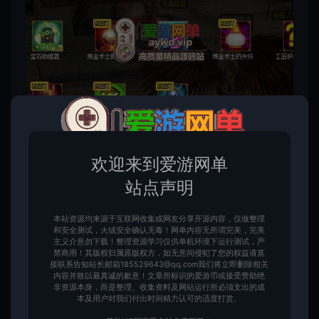
欢迎来到爱游网单
站点声明
本站资源均来源于互联网收集或网友分享开源内容，仅做整理
和安全测试，火绒安全确认无毒！网单内容无所谓完美，完美
主义介意勿下载！整理资源学习仅供单机环境下运行测试，严
禁商用！其版权归属原版权方，如无意间侵犯了您的权益请直
接联系告知站长邮箱185529643@qq.com我们将立即删除相关
内容并致以最真诚的歉意！文章所标识的爱游币或接受赞助绝
非资源本身，而是整理、收集资料及网站运行所必须支出的成
本及用户对我们付出时间精力认可的适度打赏。