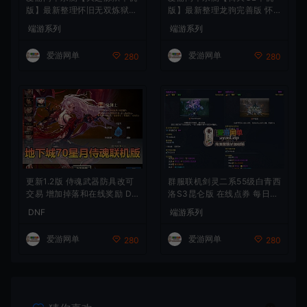
版】最新整理怀旧无双炼狱端
版】最新整理龙驹完善版 怀
带GM工具注册 GM权限命令
旧武侠网游单机 带GM工具可
端游系列
端游系列
发道具 视频安装教学 虚拟机
发物品装备 虚拟机一键端 视
一键端
频安装教学
爱游网单
爱游网单
280
280
更新1.2版 侍魂武器防具改可
群服联机剑灵二系55级白青西
交易 增加掉落和在线奖励 DN
洛S3昆仑版 在线点券 每日礼
F70星月侍魂联机版 新版技能
包 复古玩法
DNF
端游系列
丰富异次元技能装备词条 护
石 辟邪玉 皮肤外观 BUFF技
爱游网单
爱游网单
280
280
能徽章 史诗装备特效徽章 技
能宝珠等 在线点 装备靠爆