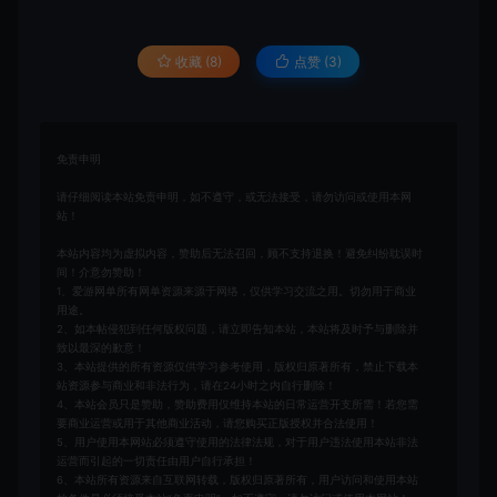
收藏 (8)
点赞 (
3
)
免责申明
请仔细阅读本站免责申明，如不遵守，或无法接受，请勿访问或使用本网
站！
本站内容均为虚拟内容，赞助后无法召回，顾不支持退换！避免纠纷耽误时
间！介意勿赞助！
1、爱游网单所有网单资源来源于网络，仅供学习交流之用。切勿用于商业
用途。
2、如本帖侵犯到任何版权问题，请立即告知本站，本站将及时予与删除并
致以最深的歉意！
3、本站提供的所有资源仅供学习参考使用，版权归原著所有，禁止下载本
站资源参与商业和非法行为，请在24小时之内自行删除！
4、本站会员只是赞助，赞助费用仅维持本站的日常运营开支所需！若您需
要商业运营或用于其他商业活动，请您购买正版授权并合法使用！
5、用户使用本网站必须遵守使用的法律法规，对于用户违法使用本站非法
运营而引起的一切责任由用户自行承担！
6、本站所有资源来自互联网转载，版权归原著所有，用户访问和使用本站