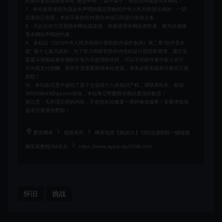
的条件是必须接受本站“免责申明”，如不遵守，请勿访问或使用本网站！
7、本站使用者因为违反本声明的规定而触犯中华人民共和国法律的，一切
后果自己负责，本站不承担任何责任本站已经进行告知义务。
8、凡以任何方式登陆本网站或直接、间接使用本网站资料者，视为自愿接
受本网站声明的约束。
9、本站以《2013中华人民共和国计算机软件保护条例》第二章"软件菩作
权” 第十七条为原则：为了学习和研究软件内含的设计思想和原理，通过安
装显示传输或者存储软件等方式使用软件的，可以不经软件著作权人许可，
不向其支付报酬。若有学员需要商用本站资源，请务必联系版权方购买正版
授权！
10、本站如无意中侵犯了某个企业或个人的知识产权，请联系站长，邮箱：
185529643@qq.com告知，本站将立即删除并致以最深的歉意！
请注意：无所谓完美的内容，不包含BUG修复一类的修改服务！若要求较高
追求完美请勿赞助！
爱游网单
端游系列
稀有端游【挑战OL】13职业虚拟机一键端视
频安装教程GM后台
https://www.aywd.vip/2098.html
怀旧
挑战