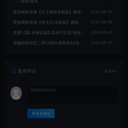
猜你喜欢
爱游网单亲测【天之炼狱单机版】最新整理怀旧无双炼狱端 带GM工具注册 GM权限命令发道具 视频安装教学 虚拟机一键端
2026-08-09
爱游网单亲测【倚天OL单机版】最新整理龙驹完善版 怀旧武侠网游单机 带GM工具可发物品装备 虚拟机一键端 视频安装教学
2026-08-08
更新1.2版 侍魂武器防具改可交易 增加掉落和在线奖励 DNF70星月侍魂联机版 新版技能 丰富异次元技能装备词条 护石 辟邪玉 皮肤外观 BUFF技能徽章 史诗装备特效徽章 技能宝珠等 在线点 装备靠爆
2026-08-07
群服联机剑灵二系55级白青西洛S3昆仑版 在线点券 每日礼包 复古玩法
2026-08-07
发表评论
暂无评论
登录后评论