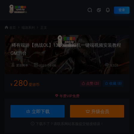
登录
首页
端游系列
正文
稀有端游【挑战OL】13职业虚拟机一键端视频安装教程
GM后台
爱游网单
2023-04-06
5,326
280
点赞 (
3
)
收藏 (8)
¥
爱游币
年费VIP免费
立即下载
升级会员
下载不了？请联系网站客服提交链接错误！