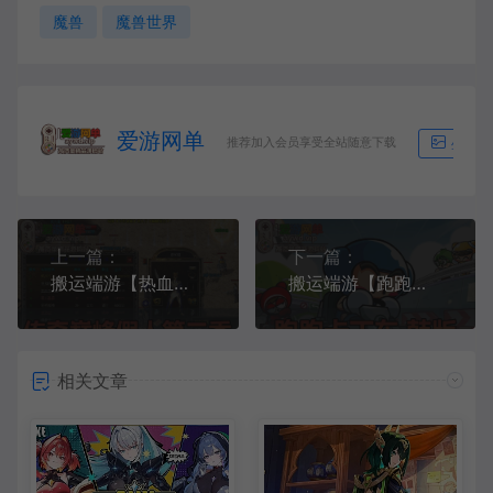
魔兽
魔兽世界
爱游网单
推荐加入会员享受全站随意下载
生成海
上一篇：
下一篇：
搬运端游【热血传奇】传奇单机版复古1.76三职业GEE智能假人优化版巅峰假人第二季
搬运端游【跑跑卡丁车】5136韩服最新单机一键端+全新UI界面1920分辨率+背包带好多车及国服没有东西
相关文章