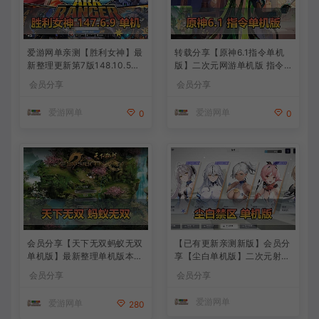
爱游网单亲测【胜利女神】最
转载分享【原神6.1指令单机
新整理更新第7版148.10.5NI
版】二次元网游单机版 指令
KKE胜利女神妮姬单机版方舟
模拟端 登录 战斗 地图 魔物
会员分享
会员分享
活动148版本官服GM可无限
背包 抽卡 商店 MOD 未亲测
抽卡全剧情免虚拟机一键端视
图文教学
爱游网单
爱游网单
0
0
频安装教学
会员分享【天下无双蚂蚁无双
【已有更新亲测新版】会员分
单机版】最新整理单机版本
享【尘白单机版】二次元射击
带GM命令后台 武侠怀旧网游
类网游单机版一键端
会员分享
会员分享
免虚拟机一键端 配套视频教
学
爱游网单
爱游网单
280