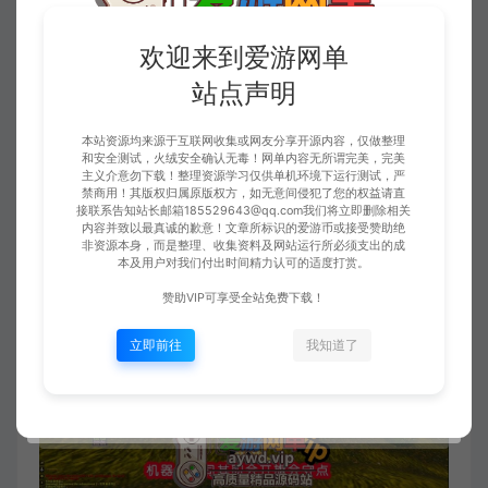
欢迎来到爱游网单
站点声明
本站资源均来源于互联网收集或网友分享开源内容，仅做整理
和安全测试，火绒安全确认无毒！网单内容无所谓完美，完美
主义介意勿下载！整理资源学习仅供单机环境下运行测试，严
禁商用！其版权归属原版权方，如无意间侵犯了您的权益请直
接联系告知站长邮箱185529643@qq.com我们将立即删除相关
内容并致以最真诚的歉意！文章所标识的爱游币或接受赞助绝
非资源本身，而是整理、收集资料及网站运行所必须支出的成
本及用户对我们付出时间精力认可的适度打赏。
赞助VIP可享受全站免费下载！
立即前往
我知道了