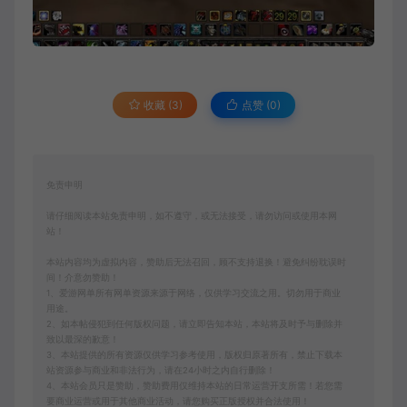
收藏 (3)
点赞 (
0
)
免责申明
请仔细阅读本站免责申明，如不遵守，或无法接受，请勿访问或使用本网
站！
本站内容均为虚拟内容，赞助后无法召回，顾不支持退换！避免纠纷耽误时
间！介意勿赞助！
1、爱游网单所有网单资源来源于网络，仅供学习交流之用。切勿用于商业
用途。
2、如本帖侵犯到任何版权问题，请立即告知本站，本站将及时予与删除并
致以最深的歉意！
3、本站提供的所有资源仅供学习参考使用，版权归原著所有，禁止下载本
站资源参与商业和非法行为，请在24小时之内自行删除！
4、本站会员只是赞助，赞助费用仅维持本站的日常运营开支所需！若您需
要商业运营或用于其他商业活动，请您购买正版授权并合法使用！