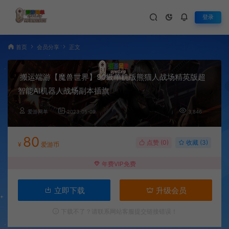
登录
首页
会员分享
正文
搬运端游【魔兽世界】90级单机版熊猫人战场精英版超
智能AI机器人战场副本插旗
爱游网单
2023-05-09
3,846
80
点赞 (
0
)
收藏 (3)
¥
爱游币
年费VIP免费
立即下载
升级会员
下载不了？请联系网站客服提交链接错误！