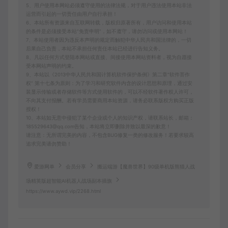
5、用户使用本网站必须遵守使用的法律法规，对于用户违法使用本站非法
运营而引起的一切责任由用户自行承担！
6、本站所有资源来自互联网转载，版权归原著所有，用户访问和使用本站
的条件是必须接受本站“免责申明”，如不遵守，请勿访问或使用本网站！
7、本站使用者因为违反本声明的规定而触犯中华人民共和国法律的，一切
后果自己负责，本站不承担任何责任本站已经进行告知义务。
8、凡以任何方式登陆本网站或直接、间接使用本网站资料者，视为自愿接
受本网站声明的约束。
9、本站以《2013中华人民共和国计算机软件保护条例》第二章"软件菩作
权” 第十七条为原则：为了学习和研究软件内含的设计思想和原理，通过安
装显示传输或者存储软件等方式使用软件的，可以不经软件著作权人许可，
不向其支付报酬。若有学员需要商用本站资源，请务必联系版权方购买正版
授权！
10、本站如无意中侵犯了某个企业或个人的知识产权，请联系站长，邮箱：
185529643@qq.com告知，本站将立即删除并致以最深的歉意！
请注意：无所谓完美的内容，不包含BUG修复一类的修改服务！若要求较高
追求完美请勿赞助！
爱游网单
会员分享
搬运端游【魔兽世界】90级单机版熊猫人战
场精英版超智能AI机器人战场副本插旗
https://www.aywd.vip/2268.html