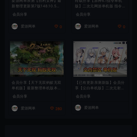
爱游网单亲测【胜利女神】最
转载分享【原神6.1指令单机
新整理更新第7版148.10.5NI
版】二次元网游单机版 指令
KKE胜利女神妮姬单机版方舟
模拟端 登录 战斗 地图 魔物
会员分享
会员分享
活动148版本官服GM可无限
背包 抽卡 商店 MOD 未亲测
抽卡全剧情免虚拟机一键端视
图文教学
爱游网单
爱游网单
0
0
频安装教学
会员分享【天下无双蚂蚁无双
【已有更新亲测新版】会员分
单机版】最新整理单机版本
享【尘白单机版】二次元射击
带GM命令后台 武侠怀旧网游
类网游单机版一键端
会员分享
会员分享
免虚拟机一键端 配套视频教
学
爱游网单
爱游网单
280