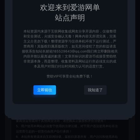
欢迎来到爱游网单
站点声明
收藏 (1)
点赞 (
0
)
本站资源均来源于互联网收集或网友分享开源内容，仅做整理
和安全测试，火绒安全确认无毒！网单内容无所谓完美，完美
主义介意勿下载！整理资源学习仅供单机环境下运行测试，严
禁商用！其版权归属原版权方，如无意间侵犯了您的权益请直
免责申明
接联系告知站长邮箱185529643@qq.com我们将立即删除相关
内容并致以最真诚的歉意！文章所标识的爱游币或接受赞助绝
请仔细阅读本站免责申明，如不遵守，或无法接受，请勿访问或使用本网
非资源本身，而是整理、收集资料及网站运行所必须支出的成
站！
本及用户对我们付出时间精力认可的适度打赏。
本站内容均为虚拟内容，赞助后无法召回，顾不支持退换！避免纠纷耽误时
赞助VIP可享受全站免费下载！
间！介意勿赞助！
1、爱游网单所有网单资源来源于网络，仅供学习交流之用。切勿用于商业
用途。
立即前往
我知道了
2、如本帖侵犯到任何版权问题，请立即告知本站，本站将及时予与删除并
致以最深的歉意！
3、本站提供的所有资源仅供学习参考使用，版权归原著所有，禁止下载本
站资源参与商业和非法行为，请在24小时之内自行删除！
4、本站会员只是赞助，赞助费用仅维持本站的日常运营开支所需！若您需
要商业运营或用于其他商业活动，请您购买正版授权并合法使用！
5、用户使用本网站必须遵守使用的法律法规，对于用户违法使用本站非法
运营而引起的一切责任由用户自行承担！
6、本站所有资源来自互联网转载，版权归原著所有，用户访问和使用本站