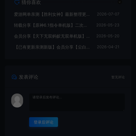
猜你喜欢
爱游网单亲测【胜利女神】最新整理更新第7版148.10.5NIKKE胜利女神妮姬单机版方舟活动148版本官服GM可无限抽卡全剧情免虚拟机一键端视频安装教学
2026-07-07
转载分享【原神6.1指令单机版】二次元网游单机版 指令模拟端 登录 战斗 地图 魔物 背包 抽卡 商店 MOD 未亲测图文教学
2026-05-23
会员分享【天下无双蚂蚁无双单机版】最新整理单机版本 带GM命令后台 武侠怀旧网游 免虚拟机一键端 配套视频教学
2026-05-20
【已有更新亲测新版】会员分享【尘白单机版】二次元射击类网游单机版一键端
2026-04-21
发表评论
暂无评论
登录后评论