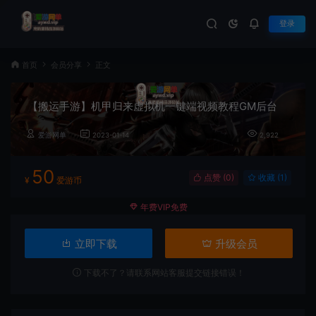
登录
首页
会员分享
正文
【搬运手游】机甲归来虚拟机一键端视频教程GM后台
爱游网单
2023-01-14
2,922
50
点赞 (
0
)
收藏 (1)
¥
爱游币
年费VIP免费
立即下载
升级会员
下载不了？请联系网站客服提交链接错误！