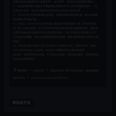
的条件是必须接受本站“免责申明”，如不遵守，请勿访问或使用本网站！
7、本站使用者因为违反本声明的规定而触犯中华人民共和国法律的，一切
后果自己负责，本站不承担任何责任本站已经进行告知义务。
8、凡以任何方式登陆本网站或直接、间接使用本网站资料者，视为自愿接
受本网站声明的约束。
9、本站以《2013中华人民共和国计算机软件保护条例》第二章"软件菩作
权” 第十七条为原则：为了学习和研究软件内含的设计思想和原理，通过安
装显示传输或者存储软件等方式使用软件的，可以不经软件著作权人许可，
不向其支付报酬。若有学员需要商用本站资源，请务必联系版权方购买正版
授权！
10、本站如无意中侵犯了某个企业或个人的知识产权，请联系站长，邮箱：
185529643@qq.com告知，本站将立即删除并致以最深的歉意！
请注意：无所谓完美的内容，不包含BUG修复一类的修改服务！若要求较高
追求完美请勿赞助！
爱游网单
会员分享
【搬运手游】机甲归来虚拟机一键端视频教
程GM后台
https://www.aywd.vip/1295.html
模拟器手游