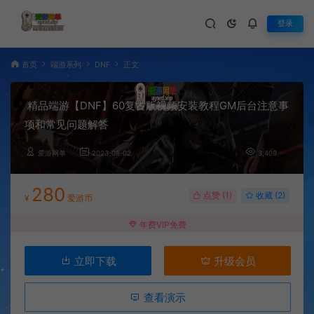
登录
首页
端游系列
DNF
正文
精品端游【DNF】60复古版视频安装教程GM后台注意事
项和常见问题解答
爱游网单
2023-08-02
3,409
280
点赞 (
1
)
收藏 (2)
¥
爱游币
年费VIP免费
立即下载
升级会员
查看演示