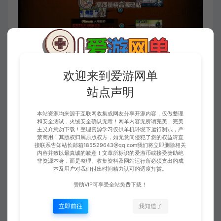
欢迎来到爱游网单
站点声明
本站资源均来源于互联网收集或网友分享开源内容，仅做整理
和安全测试，火绒安全确认无毒！网单内容无所谓完美，完美
主义介意勿下载！整理资源学习仅供单机环境下运行测试，严
禁商用！其版权归属原版权方，如无意间侵犯了您的权益请直
接联系告知站长邮箱185529643@qq.com我们将立即删除相关
内容并致以最真诚的歉意！文章所标识的爱游币或接受赞助绝
非资源本身，而是整理、收集资料及网站运行所必须支出的成
本及用户对我们付出时间精力认可的适度打赏。
赞助VIP可享受全站免费下载！
立即前往
我知道了