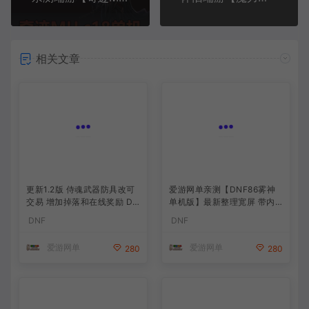
相关文章
更新1.2版 侍魂武器防具改可
爱游网单亲测【DNF86雾神
交易 增加掉落和在线奖励 DN
单机版】最新整理宽屏 带内
F70星月侍魂联机版 新版技能
辅便捷 新技能 界面UI 大冰龙
DNF
DNF
丰富异次元技能装备词条 护
新深渊副本 技能护石 虚拟机
石 辟邪玉 皮肤外观 BUFF技
一键端 视频安装教学
爱游网单
爱游网单
280
280
能徽章 史诗装备特效徽章 技
能宝珠等 在线点 装备靠爆