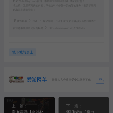
185529643@qq.com告知，本站将立即删除并致以最深的歉意！
请注意：无所谓完美的内容，不包含BUG修复一类的修改服务！若要求较高
追求完美请勿赞助！
爱游网单
DNF
精品端游【DNF】60复古版视频安装教程GM后
台注意事项和常见问题解答
https://www.aywd.vip/2887.html
地下城与勇士
爱游网单
推荐加入会员享受全站随意下载
生成海
上一篇：
下一篇：
亲测端游【奇迹MU】s18免虚拟机一键启动视频安装教程GM后台
怀旧端游【魔力宝贝】7.5内挂自动战斗双客户端内置GM可刷物品道具宠物等级属性金币