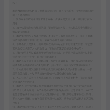
站！
本站内容均为虚拟内容，赞助后无法召回，顾不支持退换！避免纠纷耽误时
间！介意勿赞助！
1、爱游网单所有网单资源来源于网络，仅供学习交流之用。切勿用于商业
用途。
2、如本帖侵犯到任何版权问题，请立即告知本站，本站将及时予与删除并
致以最深的歉意！
3、本站提供的所有资源仅供学习参考使用，版权归原著所有，禁止下载本
站资源参与商业和非法行为，请在24小时之内自行删除！
4、本站会员只是赞助，赞助费用仅维持本站的日常运营开支所需！若您需
要商业运营或用于其他商业活动，请您购买正版授权并合法使用！
5、用户使用本网站必须遵守使用的法律法规，对于用户违法使用本站非法
运营而引起的一切责任由用户自行承担！
6、本站所有资源来自互联网转载，版权归原著所有，用户访问和使用本站
的条件是必须接受本站“免责申明”，如不遵守，请勿访问或使用本网站！
7、本站使用者因为违反本声明的规定而触犯中华人民共和国法律的，一切
后果自己负责，本站不承担任何责任本站已经进行告知义务。
8、凡以任何方式登陆本网站或直接、间接使用本网站资料者，视为自愿接
受本网站声明的约束。
9、本站以《2013中华人民共和国计算机软件保护条例》第二章"软件菩作
权” 第十七条为原则：为了学习和研究软件内含的设计思想和原理，通过安
装显示传输或者存储软件等方式使用软件的，可以不经软件著作权人许可，
不向其支付报酬。若有学员需要商用本站资源，请务必联系版权方购买正版
授权！
10、本站如无意中侵犯了某个企业或个人的知识产权，请联系站长，邮箱：