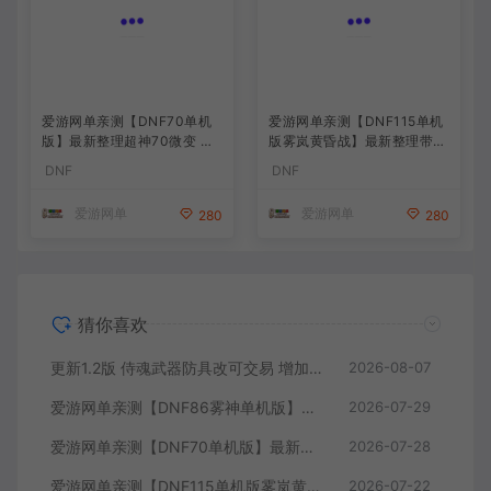
爱游网单亲测【DNF70单机
爱游网单亲测【DNF115单机
版】最新整理超神70微变 魂
版雾岚黄昏战】最新整理带魔
图 异界 安图恩 四小龙 镶嵌
枪三职业 女鬼剑 女圣职者 男
DNF
DNF
内辅 异次元护石宝珠 未加密
鬼剑女格斗新模型 美神 雾岚
PVF虚拟机一键端 视频安装
副本 太初装备 快捷内辅 虚拟
爱游网单
爱游网单
280
280
教学
机一键端 视频安装教学
猜你喜欢
更新1.2版 侍魂武器防具改可交易 增加掉落和在线奖励 DNF70星月侍魂联机版 新版技能 丰富异次元技能装备词条 护石 辟邪玉 皮肤外观 BUFF技能徽章 史诗装备特效徽章 技能宝珠等 在线点 装备靠爆
2026-08-07
爱游网单亲测【DNF86雾神单机版】最新整理宽屏 带内辅便捷 新技能 界面UI 大冰龙 新深渊副本 技能护石 虚拟机一键端 视频安装教学
2026-07-29
爱游网单亲测【DNF70单机版】最新整理超神70微变 魂图 异界 安图恩 四小龙 镶嵌 内辅 异次元护石宝珠 未加密PVF虚拟机一键端 视频安装教学
2026-07-28
爱游网单亲测【DNF115单机版雾岚黄昏战】最新整理带魔枪三职业 女鬼剑 女圣职者 男鬼剑女格斗新模型 美神 雾岚副本 太初装备 快捷内辅 虚拟机一键端 视频安装教学
2026-07-22