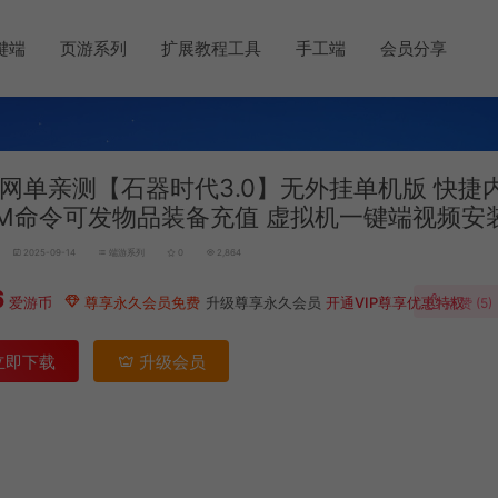
键端
页游系列
扩展教程工具
手工端
会员分享
网单亲测【石器时代3.0】无外挂单机版 快捷
GM命令可发物品装备充值 虚拟机一键端视频安
2025-09-14
端游系列
0
2,864
6
爱游币
尊享永久会员免费
升级尊享永久会员
开通VIP尊享优惠特权
点赞 (
5
)
立即下载
升级会员