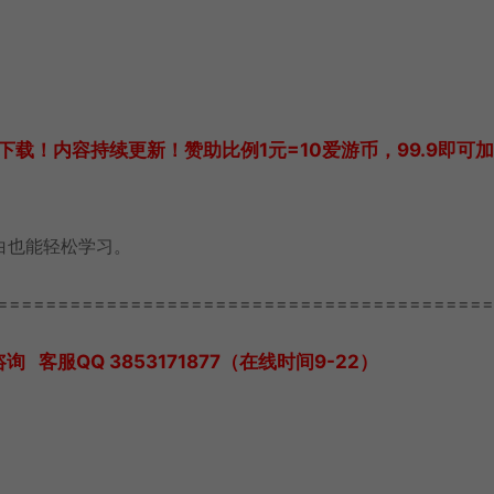
载！内容持续更新！赞助比例1元=10爱游币，99.9即可
白也能轻松学习。
=========================================
服QQ 3853171877（在线时间9-22）