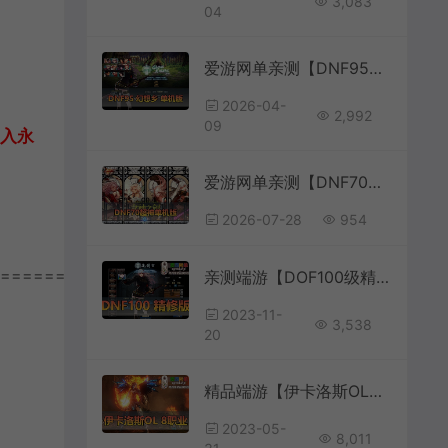
3,083
04
爱游网单亲测【DNF95单机版】最新整理幻想乡武器仿官主线剧情 职业三觉 丰富装扮 快捷功能内辅 GM后台 未加密PVF可DIY 可配家庭局域网 组队pk 虚拟机一键端视频安装教学
2026-04-
2,992
09
加入永
爱游网单亲测【DNF70单机版】最新整理超神70微变 魂图 异界 安图恩 四小龙 镶嵌 内辅 异次元护石宝珠 未加密PVF虚拟机一键端 视频安装教学
2026-07-28
954
================
亲测端游【DOF100级精修】神话装备字体仓库时装镶嵌女鬼剑魔枪士网游单机虚拟机一键端视频教学GM后台
2023-11-
3,538
20
精品端游【伊卡洛斯OL】8职业萝莉魔法师内置GM工具虚拟机一键端视频安装教程ICARUS单机版
2023-05-
8,011