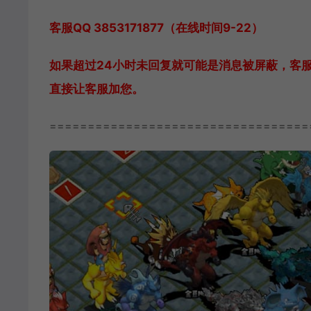
客服QQ 3853171877（在线时间9-22）
如果超过24小时未回复就可能是消息被屏蔽，客
直接让客服加您。
==================================