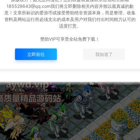
185529643@qq.com我们将立即删除相关内容并致以最真诚的歉
意！文章所标识的爱游币或接受赞助绝非资源本身，而是整理、收集
资料及网站运行所必须支出的成本及用户对我们付出时间精力认可的
适度打赏。
赞助VIP可享受全站免费下载！
立即前往
我知道了