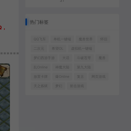
31
热门标签
Q，
QQ飞车
单机一键端
魔兽世界
怀旧
二次元
希望OL
虚拟机一键端
================
梦幻西游手游
大话
斗破苍穹
魔兽
乱Online
神魔大陆
第九大陆
放置卡牌
爆Online
复古
网页游戏
天之炼狱
梦幻
射击游戏