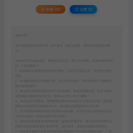
收藏 (10)
点赞 (
2
)
免责申明
请仔细阅读本站免责申明，如不遵守，或无法接受，请勿访问或使用本网
站！
本站内容均为虚拟内容，赞助后无法召回，顾不支持退换！避免纠纷耽误时
间！介意勿赞助！
1、爱游网单所有网单资源来源于网络，仅供学习交流之用。切勿用于商业
用途。
2、如本帖侵犯到任何版权问题，请立即告知本站，本站将及时予与删除并
致以最深的歉意！
3、本站提供的所有资源仅供学习参考使用，版权归原著所有，禁止下载本
站资源参与商业和非法行为，请在24小时之内自行删除！
4、本站会员只是赞助，赞助费用仅维持本站的日常运营开支所需！若您需
要商业运营或用于其他商业活动，请您购买正版授权并合法使用！
5、用户使用本网站必须遵守使用的法律法规，对于用户违法使用本站非法
运营而引起的一切责任由用户自行承担！
6、本站所有资源来自互联网转载，版权归原著所有，用户访问和使用本站
的条件是必须接受本站“免责申明”，如不遵守，请勿访问或使用本网站！
7、本站使用者因为违反本声明的规定而触犯中华人民共和国法律的，一切