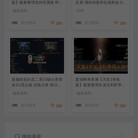
版】最新整理龙驹完善版 怀
交易 增加掉落和在线奖励 DN
旧武侠网游单机 带GM工具可
F70星月侍魂联机版 新版技能
端游系列
DNF
发物品装备 虚拟机一键端 视
丰富异次元技能装备词条 护
频安装教学
石 辟邪玉 皮肤外观 BUFF技
爱游网单
爱游网单
280
280
能徽章 史诗装备特效徽章 技
能宝珠等 在线点 装备靠爆
群服联机剑灵二系55级白青西
爱游网单亲测【天堂2单机
洛S3昆仑版 在线点券 每日礼
版】最新整理水龙法利昂带假
包 复古玩法
人商业端制作单机 内置多功
端游系列
端游系列
能GM控制台 可发物品装备
虚拟机一键端 视频安装教学
爱游网单
爱游网单
280
280
猜你喜欢