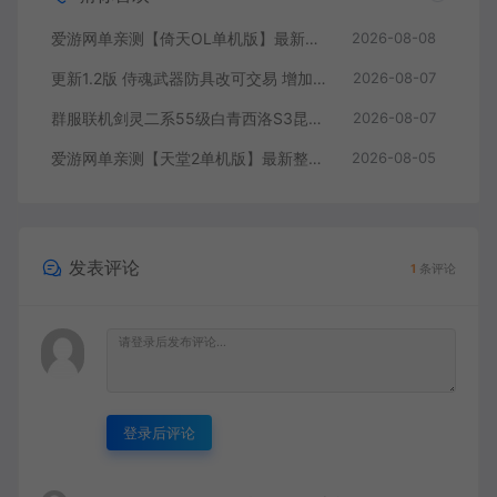
爱游网单亲测【倚天OL单机版】最新整理龙驹完善版 怀旧武侠网游单机 带GM工具可发物品装备 虚拟机一键端 视频安装教学
2026-08-08
更新1.2版 侍魂武器防具改可交易 增加掉落和在线奖励 DNF70星月侍魂联机版 新版技能 丰富异次元技能装备词条 护石 辟邪玉 皮肤外观 BUFF技能徽章 史诗装备特效徽章 技能宝珠等 在线点 装备靠爆
2026-08-07
群服联机剑灵二系55级白青西洛S3昆仑版 在线点券 每日礼包 复古玩法
2026-08-07
爱游网单亲测【天堂2单机版】最新整理水龙法利昂带假人商业端制作单机 内置多功能GM控制台 可发物品装备 虚拟机一键端 视频安装教学
2026-08-05
发表评论
1
条评论
登录后评论