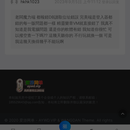
2023年9月5日 上午11:12
hkhk1023
登录以回复
老闆魔力端 都報錯DB讀取位址錯誤 完美端是登入器都
錯的每一版問題都一樣 精靈樂章VM就直接錯了 我真不
知道是我電腦問題 還是你的軟體有錯 我知道你很忙 可
以撥空查一下嗎?? 這幾天聽你的 不行玩就換一個 可是
我這幾天換得幾乎不能玩啊
本站如无意中侵犯了某个企业或个人的知识产权，请联系邮箱：
185529643@qq.com告知，本站将立即删除并致以最深的歉意！
© 2020 爱游网单 - AYWD.VIP & WANGDAN Theme. All rights
reserved