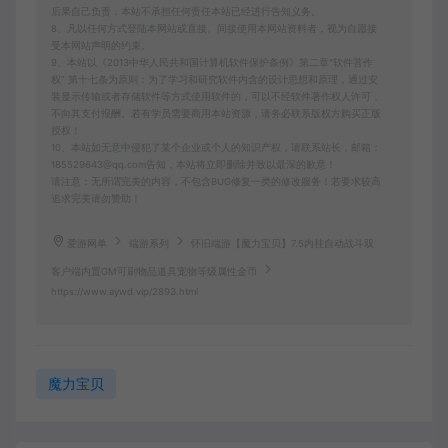
后果自己负责，本站不承担任何责任本站已经进行告知义务。
8、凡以任何方式登陆本网站或直接、间接使用本网站资料者，视为自愿接
受本网站声明的约束。
9、本站以《2013中华人民共和国计算机软件保护条例》第二章"软件菩作
权” 第十七条为原则：为了学习和研究软件内含的设计思想和原理，通过安
装显示传输或者存储软件等方式使用软件的，可以不经软件著作权人许可，
不向其支付报酬。若有学员需要商用本站资源，请务必联系版权方购买正版
授权！
10、本站如无意中侵犯了某个企业或个人的知识产权，请联系站长，邮箱：
185529643@qq.com告知，本站将立即删除并致以最深的歉意！
请注意：无所谓完美的内容，不包含BUG修复一类的修改服务！若要求较高
追求完美请勿赞助！
爱游网单
端游系列
怀旧端游【魔力宝贝】7.5内挂自动战斗双
客户端内置GM可刷物品道具宠物等级属性金币
https://www.aywd.vip/2893.html
魔力宝贝