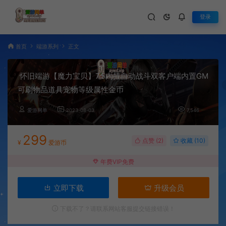
登录
首页
端游系列
正文
怀旧端游【魔力宝贝】7.5内挂自动战斗双客户端内置GM
可刷物品道具宠物等级属性金币
爱游网单
2023-08-03
7,546
299
点赞 (
2
)
收藏 (10)
¥
爱游币
年费VIP免费
立即下载
升级会员
下载不了？请联系网站客服提交链接错误！