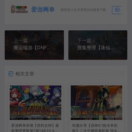
爱游网单
推荐加入会员享受全站随意下载
生成海
上一篇：
下一篇：
搬运端游【DNF超变版】100级盗墓笔记鸿蒙界第六季GM工具虚拟机一键端
搜集整理【诛仙单机】合集12个版本带教程GM后台虚拟机端
相关文章
爱游网单亲测【胜利女神】最
转载分享【原神6.1指令单机
新整理更新第7版148.10.5NI
版】二次元网游单机版 指令