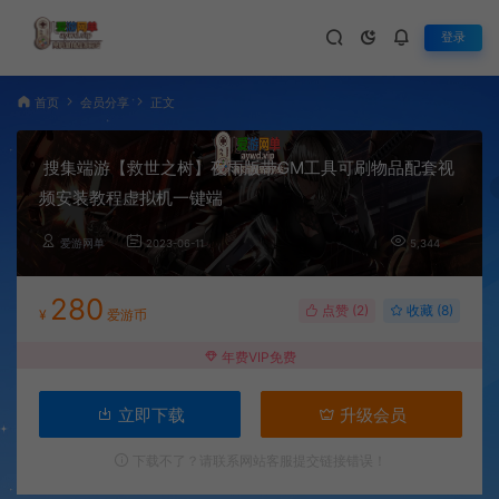
登录
首页
会员分享
正文
搜集端游【救世之树】夜雨版带GM工具可刷物品配套视
频安装教程虚拟机一键端
爱游网单
2023-06-11
5,344
280
点赞 (
2
)
收藏 (8)
¥
爱游币
年费VIP免费
立即下载
升级会员
下载不了？请联系网站客服提交链接错误！