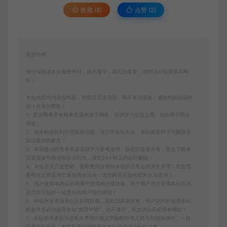
收藏 (8)
点赞 (
2
)
免责申明
请仔细阅读本站免责申明，如不遵守，或无法接受，请勿访问或使用本网
站！
本站内容均为虚拟内容，赞助后无法召回，顾不支持退换！避免纠纷耽误时
间！介意勿赞助！
1、爱游网单所有网单资源来源于网络，仅供学习交流之用。切勿用于商业
用途。
2、如本帖侵犯到任何版权问题，请立即告知本站，本站将及时予与删除并
致以最深的歉意！
3、本站提供的所有资源仅供学习参考使用，版权归原著所有，禁止下载本
站资源参与商业和非法行为，请在24小时之内自行删除！
4、本站会员只是赞助，赞助费用仅维持本站的日常运营开支所需！若您需
要商业运营或用于其他商业活动，请您购买正版授权并合法使用！
5、用户使用本网站必须遵守使用的法律法规，对于用户违法使用本站非法
运营而引起的一切责任由用户自行承担！
6、本站所有资源来自互联网转载，版权归原著所有，用户访问和使用本站
的条件是必须接受本站“免责申明”，如不遵守，请勿访问或使用本网站！
7、本站使用者因为违反本声明的规定而触犯中华人民共和国法律的，一切
后果自己负责，本站不承担任何责任本站已经进行告知义务。