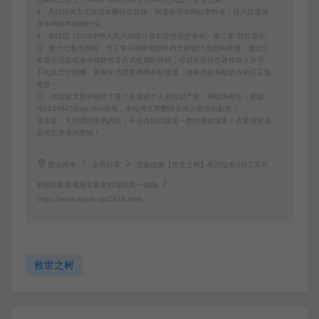
8、凡以任何方式登陆本网站或直接、间接使用本网站资料者，视为自愿接
受本网站声明的约束。
9、本站以《2013中华人民共和国计算机软件保护条例》第二章"软件菩作
权” 第十七条为原则：为了学习和研究软件内含的设计思想和原理，通过安
装显示传输或者存储软件等方式使用软件的，可以不经软件著作权人许可，
不向其支付报酬。若有学员需要商用本站资源，请务必联系版权方购买正版
授权！
10、本站如无意中侵犯了某个企业或个人的知识产权，请联系站长，邮箱：
185529643@qq.com告知，本站将立即删除并致以最深的歉意！
请注意：无所谓完美的内容，不包含BUG修复一类的修改服务！若要求较高
追求完美请勿赞助！
爱游网单
会员分享
搜集端游【救世之树】夜雨版带GM工具可
刷物品配套视频安装教程虚拟机一键端
https://www.aywd.vip/2548.html
救世之树