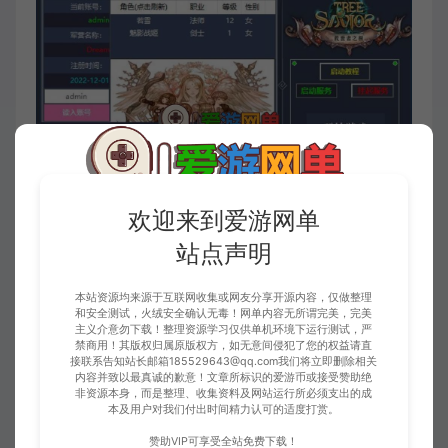
欢迎来到爱游网单
站点声明
本站资源均来源于互联网收集或网友分享开源内容，仅做整理
和安全测试，火绒安全确认无毒！网单内容无所谓完美，完美
主义介意勿下载！整理资源学习仅供单机环境下运行测试，严
禁商用！其版权归属原版权方，如无意间侵犯了您的权益请直
接联系告知站长邮箱185529643@qq.com我们将立即删除相关
内容并致以最真诚的歉意！文章所标识的爱游币或接受赞助绝
非资源本身，而是整理、收集资料及网站运行所必须支出的成
本及用户对我们付出时间精力认可的适度打赏。
赞助VIP可享受全站免费下载！