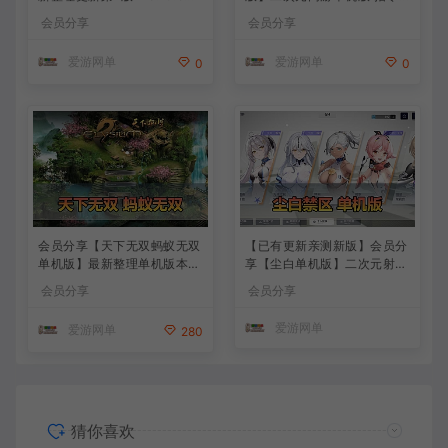
KKE胜利女神妮姬单机版方舟
模拟端 登录 战斗 地图 魔物
会员分享
会员分享
活动148版本官服GM可无限
背包 抽卡 商店 MOD 未亲测
抽卡全剧情免虚拟机一键端视
图文教学
爱游网单
爱游网单
0
0
频安装教学
会员分享【天下无双蚂蚁无双
【已有更新亲测新版】会员分
单机版】最新整理单机版本
享【尘白单机版】二次元射击
带GM命令后台 武侠怀旧网游
类网游单机版一键端
会员分享
会员分享
免虚拟机一键端 配套视频教
学
爱游网单
爱游网单
280
猜你喜欢