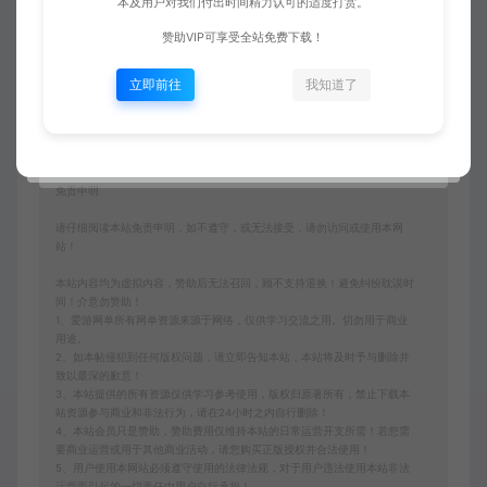
本及用户对我们付出时间精力认可的适度打赏。
赞助VIP可享受全站免费下载！
立即前往
我知道了
收藏 (0)
点赞 (
0
)
免责申明
请仔细阅读本站免责申明，如不遵守，或无法接受，请勿访问或使用本网
站！
本站内容均为虚拟内容，赞助后无法召回，顾不支持退换！避免纠纷耽误时
间！介意勿赞助！
1、爱游网单所有网单资源来源于网络，仅供学习交流之用。切勿用于商业
用途。
2、如本帖侵犯到任何版权问题，请立即告知本站，本站将及时予与删除并
致以最深的歉意！
3、本站提供的所有资源仅供学习参考使用，版权归原著所有，禁止下载本
站资源参与商业和非法行为，请在24小时之内自行删除！
4、本站会员只是赞助，赞助费用仅维持本站的日常运营开支所需！若您需
要商业运营或用于其他商业活动，请您购买正版授权并合法使用！
5、用户使用本网站必须遵守使用的法律法规，对于用户违法使用本站非法
运营而引起的一切责任由用户自行承担！