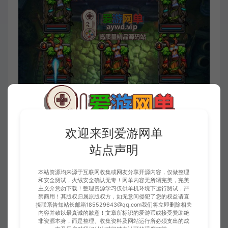
欢迎来到爱游网单
站点声明
本站资源均来源于互联网收集或网友分享开源内容，仅做整理
和安全测试，火绒安全确认无毒！网单内容无所谓完美，完美
主义介意勿下载！整理资源学习仅供单机环境下运行测试，严
禁商用！其版权归属原版权方，如无意间侵犯了您的权益请直
接联系告知站长邮箱185529643@qq.com我们将立即删除相关
内容并致以最真诚的歉意！文章所标识的爱游币或接受赞助绝
非资源本身，而是整理、收集资料及网站运行所必须支出的成