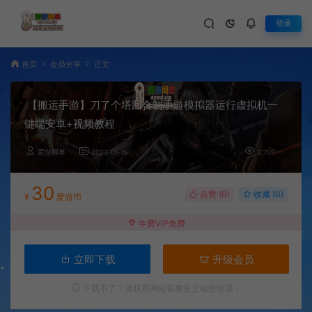
登录
首页
会员分享
正文
【搬运手游】刀了个塔回合制手游模拟器运行虚拟机一
键端安卓+视频教程
爱游网单
2023-01-15
2,709
30
点赞 (
0
)
收藏 (0)
¥
爱游币
年费VIP免费
立即下载
升级会员
下载不了？请联系网站客服提交链接错误！