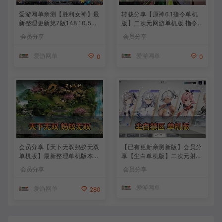
爱游网单亲测【胜利女神】最
转载分享【原神6.1指令单机
新整理更新第7版148.10.5NI
版】二次元网游单机版 指令
KKE胜利女神妮姬单机版方舟
模拟端 登录 战斗 地图 魔物
会员分享
会员分享
活动148版本官服GM可无限
背包 抽卡 商店 MOD 未亲测
抽卡全剧情免虚拟机一键端视
图文教学
爱游网单
爱游网单
0
0
频安装教学
会员分享【天下无双蚂蚁无双
【已有更新亲测新版】会员分
单机版】最新整理单机版本
享【尘白单机版】二次元射击
带GM命令后台 武侠怀旧网游
类网游单机版一键端
会员分享
会员分享
免虚拟机一键端 配套视频教
学
爱游网单
爱游网单
280