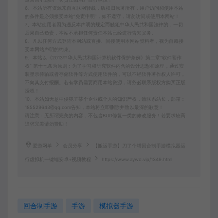
6、本站所有资源来自互联网转载，版权归原著所有，用户访问和使用本站
的条件是必须接受本站“免责申明”，如不遵守，请勿访问或使用本网站！
7、本站使用者因为违反本声明的规定而触犯中华人民共和国法律的，一切
后果自己负责，本站不承担任何责任本站已经进行告知义务。
8、凡以任何方式登陆本网站或直接、间接使用本网站资料者，视为自愿接
受本网站声明的约束。
9、本站以《2013中华人民共和国计算机软件保护条例》第二章"软件菩作
权” 第十七条为原则：为了学习和研究软件内含的设计思想和原理，通过安
装显示传输或者存储软件等方式使用软件的，可以不经软件著作权人许可，
不向其支付报酬。若有学员需要商用本站资源，请务必联系版权方购买正版
授权！
10、本站如无意中侵犯了某个企业或个人的知识产权，请联系站长，邮箱：
185529643@qq.com告知，本站将立即删除并致以最深的歉意！
请注意：无所谓完美的内容，不包含BUG修复一类的修改服务！若要求较高
追求完美请勿赞助！
爱游网单
会员分享
【搬运手游】刀了个塔回合制手游模拟器运
行虚拟机一键端安卓+视频教程
https://www.aywd.vip/1349.html
回合制手游
手游
模拟器手游