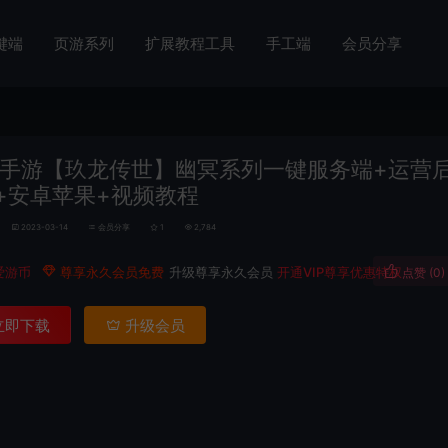
键端
页游系列
扩展教程工具
手工端
会员分享
手游【玖龙传世】幽冥系列一键服务端+运营
+安卓苹果+视频教程
2023-03-14
会员分享
1
2,784
爱游币
尊享永久会员免费
升级尊享永久会员
开通VIP尊享优惠特权
点赞 (
0
)
立即下载
升级会员