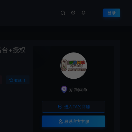
登录
后台+授权
收藏 (1)
爱游网单
进入TA的商铺
联系官方客服