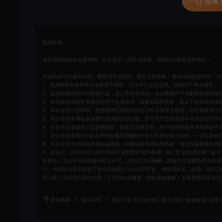
收藏 (
免责申明
请仔细阅读本站免责申明，如不遵守，或无法接受，请勿访问或使用本网站！
本站内容均为虚拟内容，赞助后无法召回，顾不支持退换！避免纠纷耽误时间！介
1、爱游网单所有网单资源来源于网络，仅供学习交流之用。切勿用于商业用途。
2、如本帖侵犯到任何版权问题，请立即告知本站，本站将及时予与删除并致以最
3、本站提供的所有资源仅供学习参考使用，版权归原著所有，禁止下载本站资源
4、本站会员只是赞助，赞助费用仅维持本站的日常运营开支所需！若您需要商业
5、用户使用本网站必须遵守使用的法律法规，对于用户违法使用本站非法运营而
6、本站所有资源来自互联网转载，版权归原著所有，用户访问和使用本站的条件是
7、本站使用者因为违反本声明的规定而触犯中华人民共和国法律的，一切后果自
8、凡以任何方式登陆本网站或直接、间接使用本网站资料者，视为自愿接受本网
9、本站以《2013中华人民共和国计算机软件保护条例》第二章"软件菩作权” 
软件的，可以不经软件著作权人许可，不向其支付报酬。若有学员需要商用本站资
10、本站如无意中侵犯了某个企业或个人的知识产权，请联系站长，邮箱：185529
请注意：无所谓完美的内容，不包含BUG修复一类的修改服务！若要求较高追求完
爱游网单
会员分享
搬运手游【玖龙传世】幽冥系列一键服务端+运营后