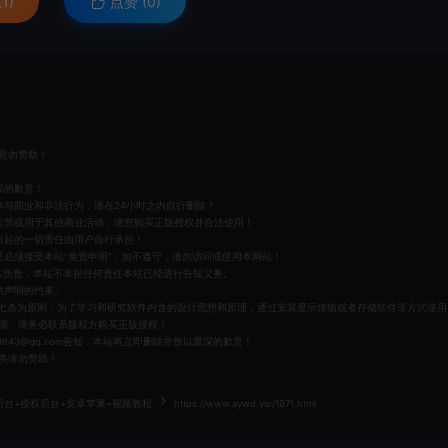
1)
点赞 (
0
)
意勿赞助！
深的歉意！
参与商业和非法行为，请在24小时之内自行删除！
运营或用于其他商业活动，请您购买正版授权并合法使用！
引起的一切责任由用户自行承担！
必须接受本站“免责申明”，如不遵守，请勿访问或使用本网站！
己负责，本站不承担任何责任本站已经进行告知义务。
站声明的约束。
第十七条为原则：为了学习和研究软件内含的设计思想和原理，通过安装显示传输或者存储软件等方式使用
源，请务必联系版权方购买正版授权！
643@qq.com告知，本站将立即删除并致以最深的歉意！
美请勿赞助！
台+授权后台+安卓苹果+视频教程
https://www.aywd.vip/1971.html