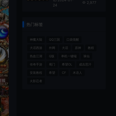
2,977
24
热门标签
神魔大陆
QQ三国
口袋觉醒
大话西游
外网
大话
原神
教程
热血江湖
Q版
单机一键端
诛仙
传奇手游
蜀门
希望OL
成吉思汗
安装教程
希望
CF
木语人
火影忍者