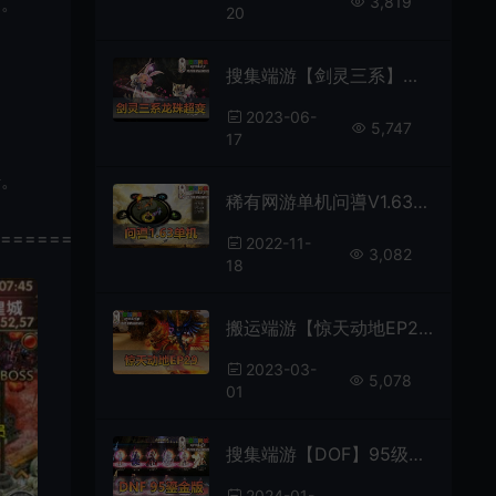
3,819
怕。
20
搜集端游【剑灵三系】单机超变版龙珠完整版配套代码表和文本攻略 配套通用视频安装教程
2023-06-
5,747
17
传。
稀有网游单机问噵V1.63单机版GM后台怀旧老游戏有兴趣的会员可以看看【未实测】
================
2022-11-
3,082
18
搬运端游【惊天动地EP29】某宝卖150的一个端-会员（星紫夜）分享-虚拟机端文本教程GM命令
2023-03-
5,078
01
搜集端游【DOF】95级鎏金仿官版女鬼剑影舞者忍者大转移双城镇GM后台网游单机版
2024-01-