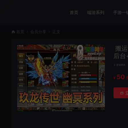
首页
端游系列
手游一
首页
会员分享
正文
搬运
后台
爱游网单
50
¥